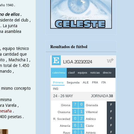
año 1940 .
o de ellos .
sidente del club ,
. La junta
una asamblea
Resultados de fútbol
, equipo técnico
La cantidad que
ito , Machicha I ,
un total de 1.450
rmando ,
el mismo concepto
a misma
ra Varela ,
mesaña
.
400 pesetas .