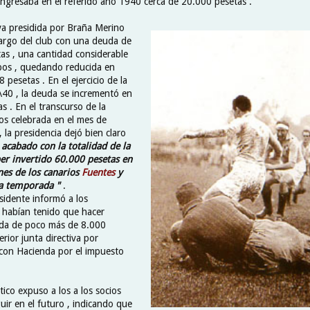
 ingresaba en el referido año 1940 cerca de 20.000 pesetas .
iva presidida por Braña Merino
argo del club con una deuda de
as , una cantidad considerable
pos , quedando reducida en
pesetas . En el ejercicio de la
40 , la deuda se incrementó en
s . En el transcurso de la
os celebrada en el mes de
la presidencia dejó bien claro
 acabado con la totalidad de la
er invertido 60.000 pesetas en
nes de los canarios
Fuentes
y
a temporada "
.
sidente informó a los
 habían tenido que hacer
uda de poco más de 8.000
erior junta directiva por
con Hacienda por el impuesto
tico expuso a los a los socios
eguir en el futuro , indicando que