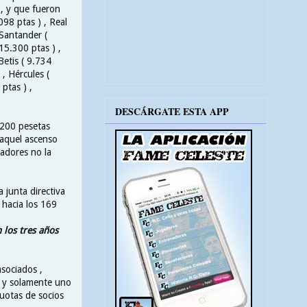
 , y que fueron
098 ptas ) , Real
 Santander (
 15.300 ptas ) ,
Betis ( 9.734
 , Hércules (
 ptas ) ,
DESCÁRGATE ESTA APP
y 200 pesetas
 aquel ascenso
gadores no la
 junta directiva
, hacia los 169
n los tres años
asociados ,
s y solamente uno
uotas de socios