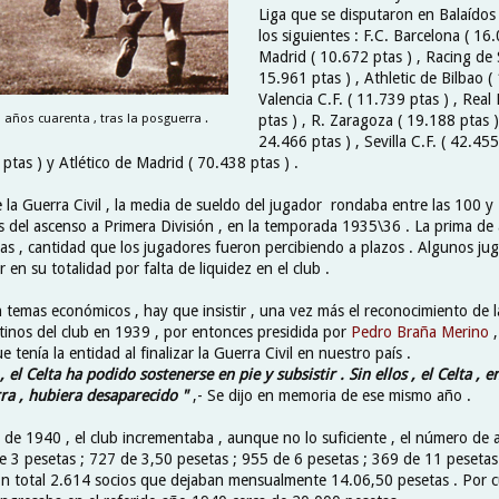
Liga que se disputaron en Balaídos
los siguientes : F.C. Barcelona ( 16.
Madrid ( 10.672 ptas ) , Racing de
15.961 ptas ) , Athletic de Bilbao (
Valencia C.F. ( 11.739 ptas ) , Real 
s años cuarenta , tras la posguerra .
ptas ) , R. Zaragoza ( 19.188 ptas )
24.466 ptas ) , Sevilla C.F. ( 42.455
ptas ) y Atlético de Madrid ( 70.438 ptas ) .
e la Guerra Civil , la media de sueldo del jugador rondaba entre las 100 
s del ascenso a Primera División , en la temporada 1935\36 . La prima de
as , cantidad que los jugadores fueron percibiendo a plazos . Algunos ju
r en su totalidad por falta de liquidez en el club .
temas económicos , hay que insistir , una vez más el reconocimiento de la
stinos del club en 1939 , por entonces presidida por
Pedro Braña Merino
 tenía la entidad al finalizar la Guerra Civil en nuestro país .
 , el Celta ha podido sostenerse en pie y subsistir . Sin ellos , el Celta , e
ra , hubiera desaparecido "
,- Se dijo en memoria de ese mismo año .
 de 1940 , el club incrementaba , aunque no lo suficiente , el número de 
 3 pesetas ; 727 de 3,50 pesetas ; 955 de 6 pesetas ; 369 de 11 peseta
En total 2.614 socios que dejaban mensualmente 14.06,50 pesetas . Por c