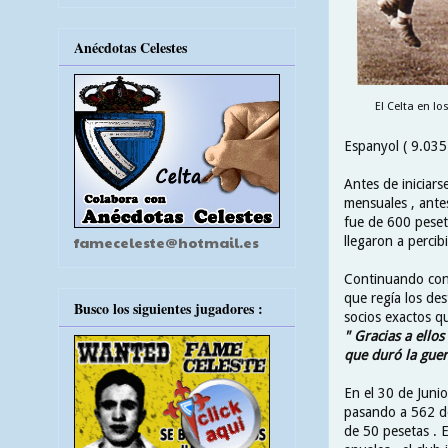
Anécdotas Celestes
El Celta en lo
Espanyol ( 9.035 
Antes de iniciars
mensuales , ante
fue de 600 peset
fameceleste@hotmail.es
llegaron a percibi
Continuando con 
que regía los de
Busco los siguientes jugadores :
socios exactos que
" Gracias a ellos
que duró la guer
En el 30 de Junio
pasando a 562 de
de 50 pesetas . 