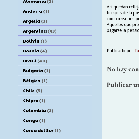
Alemania
(1)
Así quedan reflej
Andorra
(1)
tiempos de la po
como irrisorios p
Argelia
(3)
Aquellos que pro
Argentina
(43)
pagarse la pensi
Bolivia
(1)
Bosnia
(4)
Publicado por
T
Brasil
(40)
No hay com
Bulgaria
(3)
Bélgica
(1)
Publicar u
Chile
(5)
Chipre
(1)
Colombia
(2)
Congo
(1)
Corea del Sur
(1)