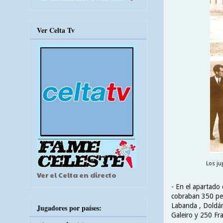
Ver Celta Tv
Los ju
Ver el Celta en directo
- En el apartado
cobraban 350 pes
Labanda , Doldán
Jugadores por países:
Galeiro y 250 Fra