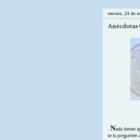
viernes, 23 de 
Anécdotas C
N
-
ada tienen q
se lo pregunten a