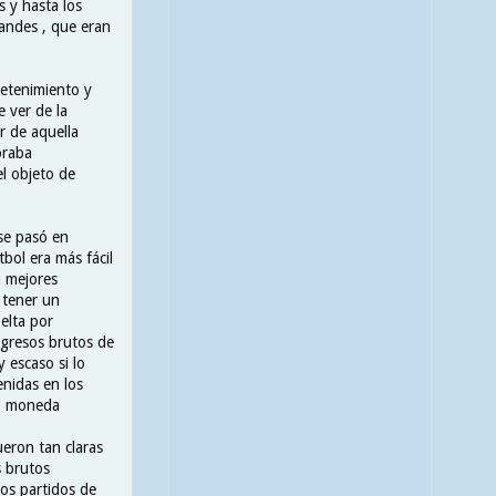
s y hasta los
andes , que eran
retenimiento y
 ver de la
r de aquella
oraba
el objeto de
 se pasó en
bol era más fácil
a mejores
 tener un
elta por
ngresos brutos de
 escaso si lo
nidas en los
mo moneda
ueron tan claras
s brutos
os partidos de