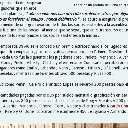
a partidaria de traspasar a
Lance de un partido del Celta en el 
ugadores que en esos
 la plantilla ,
" aún cuando nos han ofrecido suculentas cifras por algun
 es fortalecer el equipo , nunca debilitarlo "
, se apuró a asegurar el pre
n medio de una gran ovación de todos los socios asistentes a la asamblea 
ña fue una de las pocas , al menos que se sepa , que en el transcurso de 
e de datos económicos a los socios asistentes a la misma .
 temporada 39\40 se le concedió un premio extraordinario a los jugadores 
n que otro empleado , por conseguir la permanencia en Primera División . 
 cada uno fue la siguiente : los jugadores Toro , Nolete , Venancio , Alvar
, Cons , Pirelo , Alberty , Chicha y el entrenador Comesaña , percibieron 
jugadores como Emilio , Labanda , Nano , Sansón , Piñeiro , O´Donell , A
pesetas , mientras que Fuentes obtuvo 500 pesetas y Rivas 200 .
ub como Penín , Galeiro o Francisco López se llevaron 300 pesetas bajo 
s .
 cantidades pagadas por el club por sueldo mensual o gratificación en es
ueron , las 800 pesetas a las fichas más altas de Roig y Fuentes y 500 pa
 , Alvarito , Venancio , Piñeiro , Toro , Nolete y el entrenador
Ricardo Co
s , Pirelo y O´Donell cobraron mensualmente 450 , e Ignacio y Armando 