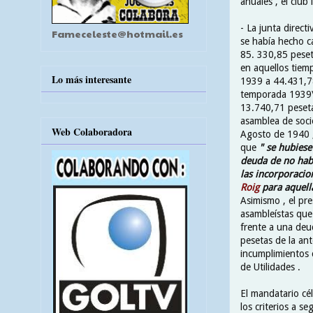
anuales , el club
- La junta direct
Fameceleste@hotmail.es
se había hecho c
85. 330,85 peset
en aquellos tiem
Lo más interesante
1939 a 44.431,78 
temporada 1939\
13.740,71 peseta
asamblea de soci
Web Colaboradora
Agosto de 1940 , 
que
" se hubiese
deuda de no hab
las incorporacio
Roig
para aquell
Asimismo , el pre
asambleístas que
frente a una de
pesetas de la ant
incumplimientos 
de Utilidades .
El mandatario cél
los criterios a s