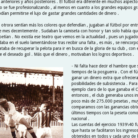
anteriores y años posteriores . El fútbol era diferente en muchos aspecto
o se fue profesionalizando , al menos en cuanto a los grandes equipos gr
dían permitirse el lujo de gastar grandes cantidades de dinero .
 otrora sentían más los colores que defendían , jugaban al fútbol por ent
 de mes decentemente . Sudaban la camiseta con honor y tan solo había que
tían . No existía ese teatro que vemos en la actualidad , pues un jugado
ba en el suelo lamentándose tras recibir una falta , es más , se reincorp
taba de recuperar la pelota para ir en busca de la gloria de su club , con 
e el deseado gol . Más que el dinero , motivaban los logros deportivos .
- Ni falta hace decir el hambre que
tiempos de la posguerra . Con el fút
ganar un dinero extra que ofrecier
posibilidades de subsistencia . Para
ejemplo claro de lo que ganaba el C
entonces , el club generaba unos i
poco más de 275.000 pesetas , muy
comparamos con las ganancias obte
últimos tiempos con la peseta co
nacional .
Las cuentas del ejercicio 1939\40 f
que hasta se facilitaron los ingreso
obtenidos en todos y cada uno de l