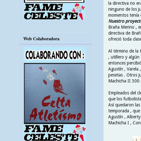
la directiva no er
ninguno de los j
momentos tenía en
Nuestro proyecto
Braña Merino , e
directiva de Bra
Web Colaboradora
ofreció toda clas
Al término de la
, utillero y algú
entonces percibió
Agustín , Varela 
pesetas . Otros 
Machicha II 300 
Empleados del cl
que los futbolista
Así quedaron las
temporada , que f
Agustín , Alberty
Machicha I , Con