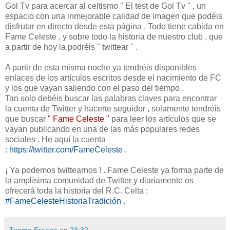
Gol Tv para acercar al celtismo " El test de Gol Tv " , un
espacio con una inmejorable calidad de imagen que podéis
disfrutar en directo desde esta página . Todo tiene cabida en
Fame Celeste , y sobre todo la historia de nuestro club , que
a partir de hoy la podréis " twittear " .
A partir de esta misma noche ya tendréis disponibles
enlaces de los artículos escritos desde el nacimiento de FC
y los que vayan saliendo con el paso del tiempo .
Tan solo debéis buscar las palabras claves para encontrar
la cuenta de Twitter y hacerte seguidor , solamente tendréis
que buscar
" Fame Celeste "
para leer los artículos que se
vayan publicando en una de las más populares redes
sociales . He aquí la cuenta
:
https://twitter.com/FameCeleste
.
¡ Ya podemos twittearnos ! . Fame Celeste ya forma parte de
la amplísima comunidad de Twitter y diariamente os
ofrecerá toda la historia del R.C. Celta :
#FameCelesteHistoriaTradición
.
Txema Ereaga
en
23:32