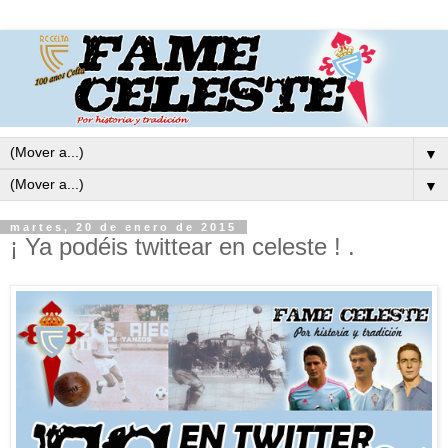
▼
▼
martes, 20 de enero de 2015
¡ Ya podéis twittear en celeste ! .