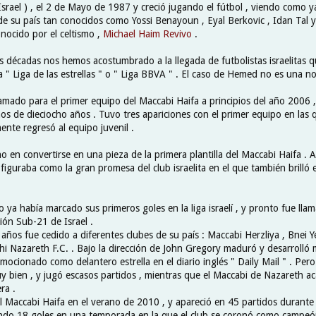
Israel ) , el 2 de Mayo de 1987 y creció jugando el fútbol , viendo como y
de su país tan conocidos como Yossi Benayoun , Eyal Berkovic , Idan Tal
onocido por el celtismo ,
Michael Haim Revivo
.
as décadas nos hemos acostumbrado a la llegada de futbolistas israelitas 
 " Liga de las estrellas " o " Liga BBVA " . El caso de Hemed no es una n
lamado para el primer equipo del Maccabi Haifa a principios del año 2006 
s de dieciocho años . Tuvo tres apariciones con el primer equipo en las
ente regresó al equipo juvenil .
 en convertirse en una pieza de la primera plantilla del Maccabi Haifa . A
iguraba como la gran promesa del club israelita en el que también brilló el
 ya había marcado sus primeros goles en la liga israelí , y pronto fue lla
ción Sub-21 de Israel .
 años fue cedido a diferentes clubes de su país : Maccabi Herzliya , Bnei 
hi Nazareth F.C. . Bajo la dirección de John Gregory maduró y desarrolló
mocionado como delantero estrella en el diario inglés " Daily Mail " . Pero
uy bien , y jugó escasos partidos , mientras que el Maccabi de Nazareth 
ra .
 Maccabi Haifa en el verano de 2010 , y apareció en 45 partidos durante
do 18 goles en una temporada en la que el club se coronó como campeón