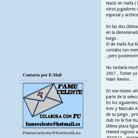
Nació en Haifa ( 
otros jugadores 
especial y archic
En las dos últim
en la denominada
luego .
El de Haifa fue l
contaba con meno
, pero posteriorm
No tardaría mucho
2007 , Tomer ya f
Contacta por E-Mail
Haim Revivo .
En ese mismo año
parte de la selec
En los siguientes
Aviv y Maccabi A
de su juego , pro
club no le fue m
última plaza ligue
Hemed regresó al
Fameceleste@hotmail.es
2010\11 , anotan