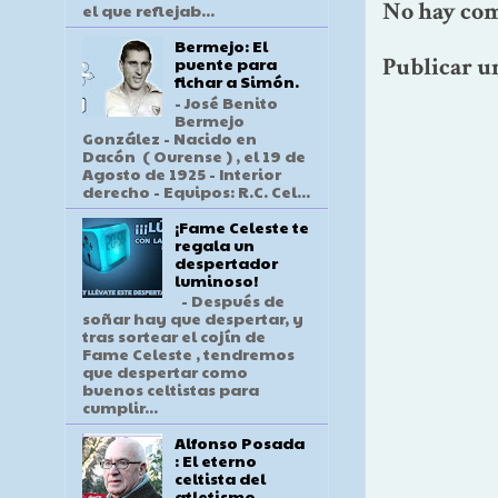
No hay com
el que reflejab...
Bermejo: El
Publicar u
puente para
fichar a Simón.
- José Benito
Bermejo
González - Nacido en
Dacón ( Ourense ) , el 19 de
Agosto de 1925 - Interior
derecho - Equipos: R.C. Cel...
¡Fame Celeste te
regala un
despertador
luminoso!
- Después de
soñar hay que despertar, y
tras sortear el cojín de
Fame Celeste , tendremos
que despertar como
buenos celtistas para
cumplir...
Alfonso Posada
: El eterno
celtista del
atletismo