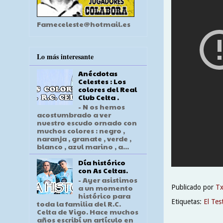
Fameceleste@hotmail.es
Lo más interesante
Anécdotas
Celestes : Los
colores del Real
Club Celta .
- N os hemos
acostumbrado a ver
nuestro escudo ornado con
muchos colores : negro ,
naranja , granate , verde ,
blanco , azul marino , a...
Día histórico
con As Celtas.
- Ayer asistimos
a un momento
Publicado por
T
histórico para
Etiquetas:
El Tes
toda la familia del R.C.
Celta de Vigo. Hace muchos
años escribí un artículo en