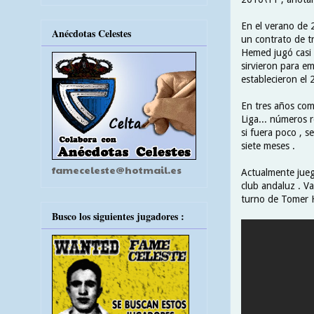
En el verano de 
Anécdotas Celestes
un contrato de t
Hemed jugó casi t
sirvieron para em
establecieron el 
En tres años com
Liga... números r
si fuera poco , s
siete meses .
fameceleste@hotmail.es
Actualmente juega
club andaluz . Va
turno de Tomer 
Busco los siguientes jugadores :