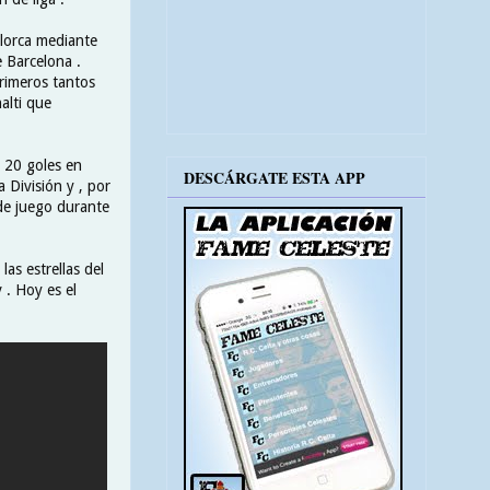
llorca mediante
e Barcelona .
primeros tantos
alti que
ó 20 goles en
DESCÁRGATE ESTA APP
 División y , por
 de juego durante
as estrellas del
 . Hoy es el