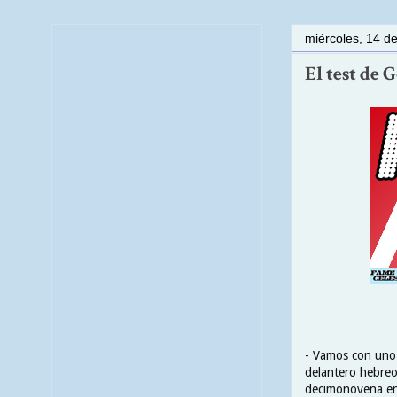
miércoles, 14 d
El test de
- Vamos con uno d
delantero hebreo
decimonovena ent