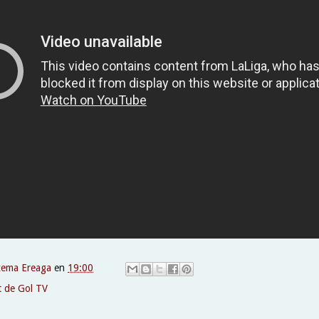
xema Ereaga
en
19:00
t de Gol TV