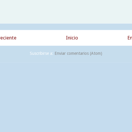
eciente
Inicio
En
Suscribirse a:
Enviar comentarios (Atom)