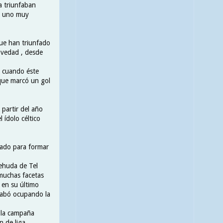
a triunfaban
 y uno muy
que han triunfado
ovedad , desde
, cuando éste
 que marcó un gol
 partir del año
 ídolo céltico
mado para formar
Yehuda de Tel
 muchas facetas
 en su último
acabó ocupando la
 la campaña
 de liga .