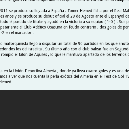
2011 se produce su llegada a España . Tomer Hemed ficha por el Real Ma
res años y se produce su debut oficial el 28 de Agosto ante el Espanyol d
odo el partido de titular y ayudó en la victoria a su equipo ( 1-0 ) . Sus 
patar ante el Club Atlético Osasuna en feudo contrario , dos goles de pen
2-2 en el marcador .
o mallorquinista llegó a disputar un total de 90 partidos en los que anot
edondos los del israelita . Su último año con el club balear fue en Segunda
e rompió el talón de Aquiles , lo que le mantuvo apartado de los terrenos
 en la Unión Deportiva Almería , donde ya lleva cuatro goles y es una de l
mos a ver que nos cuenta la perla exótica del Almería en el Test de Gol Tv
Hemed .