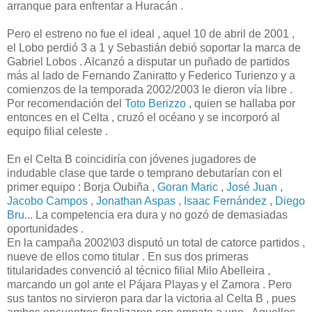
arranque para enfrentar a Huracán .
Pero el estreno no fue el ideal , aquel 10 de abril de 2001 ,
el Lobo perdió 3 a 1 y Sebastián debió soportar la marca de
Gabriel Lobos . Alcanzó a disputar un puñado de partidos
más al lado de Fernando Zaniratto y Federico Turienzo y a
comienzos de la temporada 2002/2003 le dieron vía libre .
Por recomendación del
Toto Berizzo
, quien se hallaba por
entonces en el Celta , cruzó el océano y se incorporó al
equipo filial celeste .
En el Celta B coincidiría con jóvenes jugadores de
indudable clase que tarde o temprano debutarían con el
primer equipo : Borja Oubiña ,
Goran Maric
,
José Juan
,
Jacobo Campos
,
Jonathan Aspas
,
Isaac Fernández
,
Diego
Bru
... La competencia era dura y no gozó de demasiadas
oportunidades .
En la campaña 2002\03 disputó un total de catorce partidos ,
nueve de ellos como titular . En sus dos primeras
titularidades convenció al técnico filial Milo Abelleira ,
marcando un gol ante el Pájara Playas y el Zamora . Pero
sus tantos no sirvieron para dar la victoria al Celta B , pues