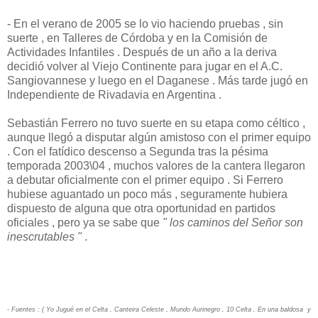
- En el verano de 2005 se lo vio haciendo pruebas , sin
suerte , en Talleres de Córdoba y en la Comisión de
Actividades Infantiles . Después de un año a la deriva
decidió volver al Viejo Continente para jugar en el A.C.
Sangiovannese y luego en el Daganese . Más tarde jugó en
Independiente de Rivadavia en Argentina .
Sebastián Ferrero no tuvo suerte en su etapa como céltico ,
aunque llegó a disputar algún amistoso con el primer equipo
. Con el fatídico descenso a Segunda tras la pésima
temporada 2003\04 , muchos valores de la cantera llegaron
a debutar oficialmente con el primer equipo . Si Ferrero
hubiese aguantado un poco más , seguramente hubiera
dispuesto de alguna que otra oportunidad en partidos
oficiales , pero ya se sabe que
" los caminos del Señor son
inescrutables "
.
- Fuentes : ( Yo Jugué en el Celta , Canteira Celeste , Mundo Aurinegro , 10 Celta , En una baldosa y