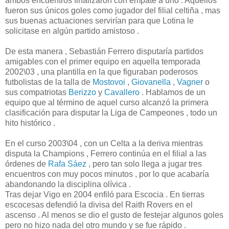
ambos encuentros finalizaron con empate a uno . Aquellos
fueron sus únicos goles como jugador del filial celtiña , mas
sus buenas actuaciones servirían para que Lotina le
solicitase en algún partido amistoso .
De esta manera , Sebastián Ferrero disputaría partidos
amigables con el primer equipo en aquella temporada
2002\03 , una plantilla en la que figuraban poderosos
futbolistas de la talla de
Mostovoi
,
Giovanella
,
Vagner
o
sus compatriotas
Berizzo
y
Cavallero
. Hablamos de un
equipo que al término de aquel curso alcanzó la primera
clasificación para disputar la Liga de Campeones , todo un
hito histórico .
En el curso 2003\04 , con un Celta a la deriva mientras
disputa la Champions , Ferrero continúa en el filial a las
órdenes de
Rafa Sáez
, pero tan solo llega a jugar tres
encuentros con muy pocos minutos , por lo que acabaría
abandonando la disciplina olívica .
Tras dejar Vigo en 2004 enfiló para Escocia . En tierras
escocesas defendió la divisa del Raith Rovers en el
ascenso . Al menos se dio el gusto de festejar algunos goles
pero no hizo nada del otro mundo y se fue rápido .