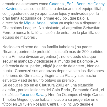
armado de atacantes como
Catanha
,
Edú
,
Benni Mc Carthy
o
Kaviedes
, así como difícil era destacar en el equipo filial ,
con jugadores que ya apuntaban lejos y motivados por la
gran fama adquirida del primer equipo , que bajo la
dirección de
Miguel Ángel Lotina
ya aspiraba a disputar la
Champions League . No obstante , al argentino Sebastián
Ferrero nunca le faltó la ilusión de entrar en la plantilla del
equipo de mayores .
Nacido en el seno de una familia futbolera ( su padre
Ricardo , portero de profesión , disputó más de 200 partidos
en la Primera división argentina ) , no le quedó otra que
seguir el mandato y dedicarse al mundo del balompié . A
diferencia de su padre , eligió jugar de delantero , bien de
punta . Comenzó sus andanzas deportivas en las divisiones
inferiores de Gimnasia y Esgrima La Plata y tras mucho
esfuerzo y sed de triunfo obtuvo su premio .
Su debut se dio en el Clausura 2001 en una situación
extraña , por las lesiones del Caio Enría , Fernando Gatti , el
ex-céltico
Facundo Sava
y Hernán Ocampos el viejo Carlos
Timoteo Griguol ( que había iniciado a su progenitor en el
fútbol en 1975 en Rosario Central ) lo incluyó desde el