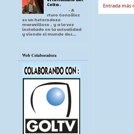
Celta .
Entrada más r
- A
rturo González
es un heterodoxo
maravilloso , y a la vez
instalado en la actualidad
y viendo el mundo des...
Web Colaboradora