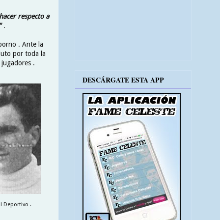
acer respecto a
"
.
borno . Ante la
uto por toda la
 jugadores .
DESCÁRGATE ESTA APP
l Deportivo .