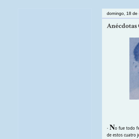
domingo, 18 de
Anécdotas C
N
-
o fue todo f
de estos cuatro 