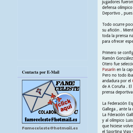
jugadores fuero
defensa olímpic
Deportivo , pues 
Todo ocurre poco
su afición . Mie
toda la prensa na
para ofrecer esp
Primero se confi
Ramón González ,
Otero fue selecc
Pasarín
en la capi
Contacta por E-Mail
Pero no todo iba 
andadura por el
de A Coruña . El
prensa deportiva 
La Federación Espa
Gallega , ante la
La Fderación Gal
y al olímpico Lui
que hiciese volve
Fameceleste@hotmail.es
el Sporting Vigo 