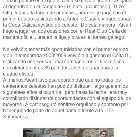
, en un partido en el que el Celta se llevo el trofeo tras ganar
al deportivo en el campo de O Couto , ( Ourense ) . Hizo
falta llegar a la tanda de penaltys , pero Pepe jugó con el
primer equipo sustituyendo a Antonio Guayre y pudo ganar
la Copa Galicia vestido de celeste . De esta manera , Aicart
llegó a jugar en dos ocasiones con el Real Club Celta de
manera oficial , una en la liga y otra en el torneo gallego .
No volvió a tener más oportunidades con el primer equipo ,
y en la temporada 2008\2009 volvió a jugar con el Celta B ,
realizando una sensacional campaña con el filial céltico
completando otros 35 partidos antes de abandonar la
ciudad olívica .
Al menos Aicart tuvo esa oportunidad que no todos los
canteranos celestes han podido disfrutar , algo que en los
siguientes años si ocurriría , pero hasta la fecha , era muy
complicado disfrutar de oportunidades con el equipo de los
mayores . Aicart aseguró sentirse orgulloso y contento por
haber jugado parte de aquel partido frente a la U.D.
Salamanca .