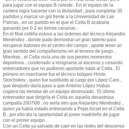
para jugar con el equipo B celeste . En el equipo de la
cantera logra hacerse con la titularidad , para completar 35
partidos y marcar un gol frente a la Universidad de Las
Palmas , en un partido en el que el Celta B acabaría
ganando por 0-2 en tierras canarias .
En el filial celtiña estuvo a las órdenes del técnico Alejandro
Menéndez , donde pudo demostrar un gran talento para
recuperar balones en el centro del campo , aparte tener un
gran sentido del compañerismo en el terreno de juego .
Mientras , el Celta vivía uno de sus peores momentos
deportivos , condenado a resignarse al ascenso y cesando
entrenadores que no pudieron aportarle nada al Celta . El
primero en marcharse fue el técnico búlgaro Hristo
Stoichokov , quien fue sustituido al cargo por López Caro ,
que después daría paso a que Antonio López Habas
cogiera las riendas de un equipo destrozado . El último
entrenador que dirigiría el Celta en aquella desastrosa
campaña 2007\08 , no sería otro que Alejandro Menéndez ,
quien ya había estado entrenando a Pepe Aicart en el Celta
B , por ello dio la oportunidad al joven madrileño de jugar
con el primer equipo .
Con un Celta ya salvado de caer en las redes del descenso