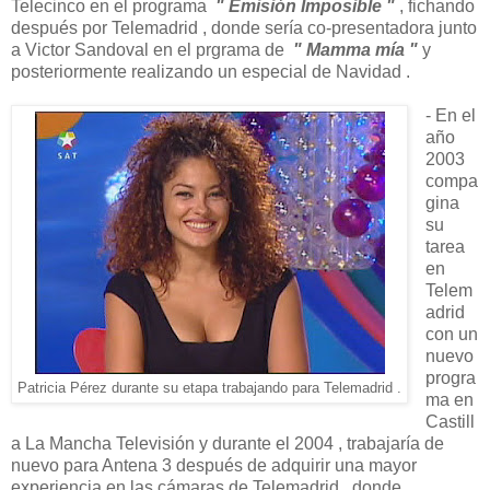
Telecinco en el programa
" Emisión Imposible "
, fichando
después por Telemadrid , donde sería co-presentadora junto
a Victor Sandoval en el prgrama de
" Mamma mía "
y
posteriormente realizando un especial de Navidad .
- En el
año
2003
compa
gina
su
tarea
en
Telem
adrid
con un
nuevo
progra
Patricia Pérez durante su etapa trabajando para Telemadrid .
ma en
Castill
a La Mancha Televisión y durante el 2004 , trabajaría de
nuevo para Antena 3 después de adquirir una mayor
experiencia en las cámaras de Telemadrid , donde