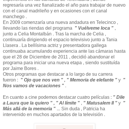
regresaría una vez fianalizado el año para trabajar de nuevo
con el canal madrileño y en ocasiones con el canal
manchego .
En 2009 comenzaría una nueva andadura en Telecinco ,
llevando las riendas del programa
" Vuélveme loca "
,
junto a Celia Montalbán . Tras la marcha de Celia ,
continuaría dirigiendo el espacio televisivo junto a Tania
Llasera . La bellísima actriz y presentadora gallega
continuaba acumulando experiencia ante las cámaras hasta
que el 28 de Diciembre de 2011 , decidió abandonar el
programa para iniciar una nueva etapa , siendo sustituída
por Jaime Bores .
Otros programas que destacar a lo largo de su carrera
fueron :
" Ojo que nos ven " , " Memoria de elefante "
y
"
Nos vamos de vacaciones "
.
En cuanto a cine podemos destacar cuatro películas :
" Dile
a Laura que la quiero " , " Al límite "
,
" Matusalem II "
y
"
Más allá de la memoria "
... Sin duda , Patricia ha
intervenido en muchos apartados de la televisión .