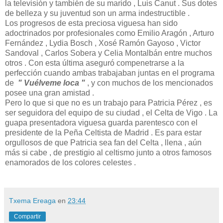
la televisión y también de su marido , Luis Canut . Sus dotes
de belleza y su juventud son un arma indestructible .
Los progresos de esta preciosa viguesa han sido
adoctrinados por profesionales como Emilio Aragón , Arturo
Fernández , Lydia Bosch , Xosé Ramón Gayoso , Victor
Sandoval , Carlos Sobera y Celia Montalbán entre muchos
otros . Con esta última aseguró compenetrarse a la
perfección cuando ambas trabajaban juntas en el programa
de
" Vuélveme loca "
, y con muchos de los mencionados
posee una gran amistad .
Pero lo que si que no es un trabajo para Patricia Pérez , es
ser seguidora del equipo de su ciudad , el Celta de Vigo . La
guapa presentadora viguesa guarda parentesco con el
presidente de la Peña Celtista de Madrid . Es para estar
orgullosos de que Patricia sea fan del Celta , llena , aún
más si cabe , de prestigio al celtismo junto a otros famosos
enamorados de los colores celestes .
Txema Ereaga
en
23:44
Compartir