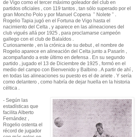
de Vigo como el tercer máximo goleador del club en
partidos oficiales , con 119 tantos , tan sólo superado por el
gran Moncho Polo y por Manuel Copena " Nolete " .
Rogelio Tapia jugó en el Fortuna de Vigo hasta el
nacimiento del Celta , y aparece en las alineaciones del
club vigués allá por 1925 , para proclamarse campeón
gallego con el club de Balaídos .
Curiosamente , en la crónica de su debut , el nombre de
Rogelio aparece en alineación del Celta junto a Pasarín ,
acompañando a este último en defensa . En su segundo
partido , jugado el 13 de Diciembre de 1925 , formó en el
medio del campo con Bienvenido y Balbino . A partir de ahí ,
en todas las alineaciones su puesto es el de ariete . Y sería
como delantero , como habría de dejar huella en la historia
céltica .
- Según las
estadísticas que
facilita Alberto
Fernández ,
Rogelio ostenta el
récord de jugador
con más goles en