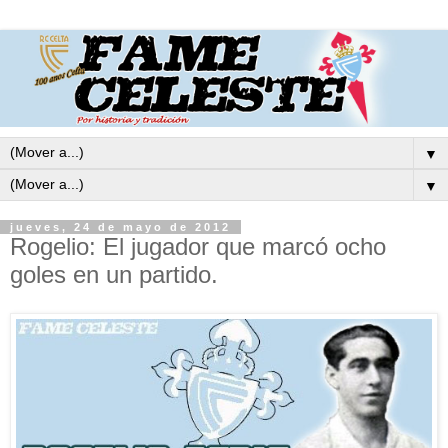
▼
▼
jueves, 24 de mayo de 2012
Rogelio: El jugador que marcó ocho
goles en un partido.