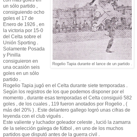
un sólo partido ,
consiguiendo ocho
goles el 17 de
Enero de 1926 , en
la victoria por 15-0
del Celta sobre el
Unión Sporting .
Solamente Posada
y Pinilla
consiguieron en
Rogelio Tapia durante el lance de un partido .
una ocasión seis
goles en un sólo
partido .
Rogelio Tapia jugó en el Celta durante siete temporadas .
Según los registros de los que podemos disponer por el
momento , durante esas temporadas el Celta consiguió 582
goles , de los cuales , 119 fueron anotados por Rogelio , (
más del 20% ) . Este delantero gallego logró unas cifras de
leyenda con el club vigués .
Este valiente y luchador goleador celeste , lució la zamarra
de la selección galega de fútbol , en uno de los muchos
partidos que disputó antes de la guerra civil .