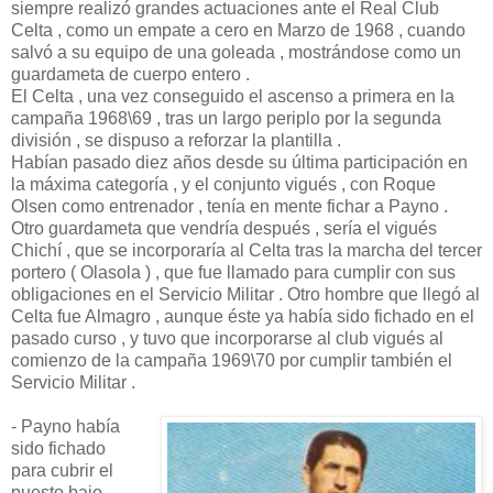
siempre realizó grandes actuaciones ante el Real Club
Celta , como un empate a cero en Marzo de 1968 , cuando
salvó a su equipo de una goleada , mostrándose como un
guardameta de cuerpo entero .
El Celta , una vez conseguido el ascenso a primera en la
campaña 1968\69 , tras un largo periplo por la segunda
división , se dispuso a reforzar la plantilla .
Habían pasado diez años desde su última participación en
la máxima categoría , y el conjunto vigués , con Roque
Olsen como entrenador , tenía en mente fichar a Payno .
Otro guardameta que vendría después , sería el vigués
Chichí , que se incorporaría al Celta tras la marcha del tercer
portero ( Olasola ) , que fue llamado para cumplir con sus
obligaciones en el Servicio Militar . Otro hombre que llegó al
Celta fue Almagro , aunque éste ya había sido fichado en el
pasado curso , y tuvo que incorporarse al club vigués al
comienzo de la campaña 1969\70 por cumplir también el
Servicio Militar .
- Payno había
sido fichado
para cubrir el
puesto bajo