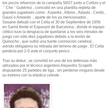
los pocos refuerzos de la campaña 56\57 junto a Cortizo y el
" Che " Gutiérrez , coincidió en una plantilla repleta de
grandes jugadores como : Azpeitia , Albino , Adauto , Cerdá ,
Gausí o Amoedo , aparte de los ya mencionados .
Seoane debutó con el Celta el 30 de Septiembre de 1956
en Sarriá frente el Espanyol de Barcelona , donde el equipo
céltico tuvo la desgracia de quedarse a los seis minutos de
juego con sólo diez jugadores debido a la lesión de
Quinocho , que sufrió una fuerte conmoción cerebral ,
siendo obligatoria su retirada del terreno de juego . El Celta
perdería por 2-0 ante el conjunto perico .
Tras su debut , se convirtió en uno de los defensas más
utilizados por el técnico argentino Alejandro Scopelli
disputando 25 partidos de liga , sin perderse ninguno desde
su estreno con la elástica celeste .