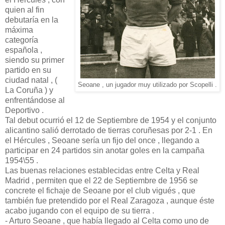
quien al fin
debutaría en la
máxima
categoría
española ,
siendo su primer
partido en su
ciudad natal , (
Seoane , un jugador muy utilizado por Scopelli .
La Coruña ) y
enfrentándose al
Deportivo .
Tal debut ocurrió el 12 de Septiembre de 1954 y el conjunto
alicantino salió derrotado de tierras coruñesas por 2-1 . En
el Hércules , Seoane sería un fijo del once , llegando a
participar en 24 partidos sin anotar goles en la campaña
1954\55 .
Las buenas relaciones establecidas entre Celta y Real
Madrid , permiten que el 22 de Septiembre de 1956 se
concrete el fichaje de Seoane por el club vigués , que
también fue pretendido por el Real Zaragoza , aunque éste
acabo jugando con el equipo de su tierra .
- Arturo Seoane , que había llegado al Celta como uno de