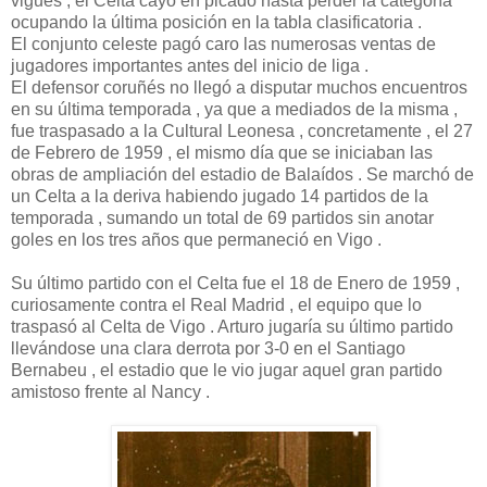
vigués , el Celta cayó en picado hasta perder la categoría
ocupando la última posición en la tabla clasificatoria .
El conjunto celeste pagó caro las numerosas ventas de
jugadores importantes antes del inicio de liga .
El defensor coruñés no llegó a disputar muchos encuentros
en su última temporada , ya que a mediados de la misma ,
fue traspasado a la Cultural Leonesa , concretamente , el 27
de Febrero de 1959 , el mismo día que se iniciaban las
obras de ampliación del estadio de Balaídos . Se marchó de
un Celta a la deriva habiendo jugado 14 partidos de la
temporada , sumando un total de 69 partidos sin anotar
goles en los tres años que permaneció en Vigo .
Su último partido con el Celta fue el 18 de Enero de 1959 ,
curiosamente contra el Real Madrid , el equipo que lo
traspasó al Celta de Vigo . Arturo jugaría su último partido
llevándose una clara derrota por 3-0 en el Santiago
Bernabeu , el estadio que le vio jugar aquel gran partido
amistoso frente al Nancy .