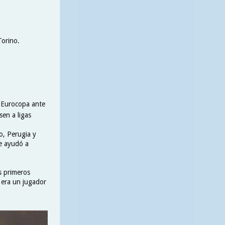
Torino.
a Eurocopa ante
sen a ligas
no, Perugia y
ue ayudó a
s primeros
e era un jugador