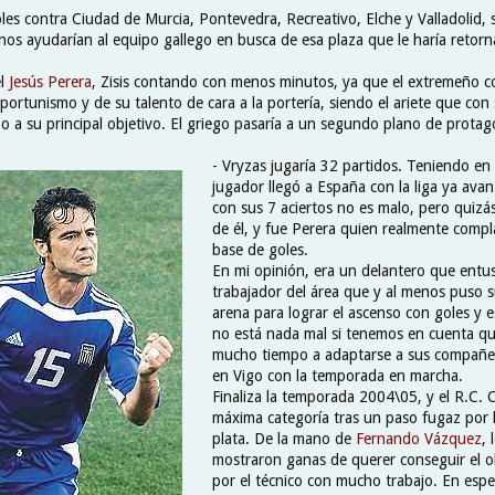
les contra Ciudad de Murcia, Pontevedra, Recreativo, Elche y Valladolid, 
nos ayudarían al equipo gallego en busca de esa plaza que le haría retorn
el
Jesús Perera
, Zisis contando con menos minutos, ya que el extremeño 
ortunismo y de su talento de cara a la portería, siendo el ariete que con
po a su principal objetivo. El griego pasaría a un segundo plano de prota
- Vryzas jugaría 32 partidos. Teniendo en
jugador llegó a España con la liga ya avan
con sus 7 aciertos no es malo, pero quizá
de él, y fue Perera quien realmente compla
base de goles.
En mi opinión, era un delantero que entu
trabajador del área que y al menos puso s
arena para lograr el ascenso con goles y e
no está nada mal si tenemos en cuenta qu
mucho tiempo a adaptarse a sus compañero
en Vigo con la temporada en marcha.
Finaliza la temporada 2004\05, y el R.C. C
máxima categoría tras un paso fugaz por l
plata. De la mano de
Fernando Vázquez
, 
mostraron ganas de querer conseguir el o
por el técnico con mucho trabajo. En espe