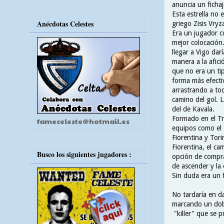
anuncia un fichaj
Esta estrella no
Anécdotas Celestes
griego Zisis Vryz
Era un jugador c
mejor colocación.
llegar a Vigo dar
manera a la afici
que no era un tip
forma más efectiv
arrastrando a toda
camino del gol. L
del de Kavala.
Formado en el Tr
fameceleste@hotmail.es
equipos como el 
Fiorentina y Tori
Fiorentina, el c
Busco los siguientes jugadores :
opción de compra
de ascender y la 
Sin duda era un f
No tardaría en da
marcando un dobl
"killer" que se p