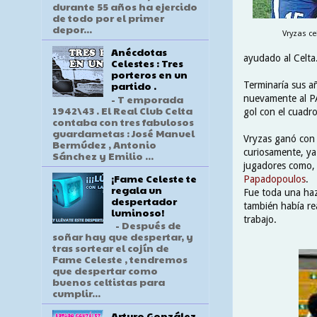
durante 55 años ha ejercido
de todo por el primer
depor...
Vryzas ce
Anécdotas
ayudado al Celta
Celestes : Tres
porteros en un
partido .
Terminaría sus añ
- T emporada
nuevamente al PA
1942\43 . El Real Club Celta
gol con el cuadro
contaba con tres fabulosos
guardametas : José Manuel
Vryzas ganó con 
Bermúdez , Antonio
curiosamente, ya
Sánchez y Emilio ...
jugadores como
¡Fame Celeste te
Papadopoulos
.
regala un
Fue toda una haz
despertador
también había re
luminoso!
trabajo.
- Después de
soñar hay que despertar, y
tras sortear el cojín de
Fame Celeste , tendremos
que despertar como
buenos celtistas para
cumplir...
Arturo González