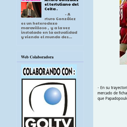
el tertuliano del
Celta .
- A
rturo González
es un heterodoxo
maravilloso , y a la vez
instalado en la actualidad
y viendo el mundo des...
Web Colaboradora
- En su trayector
mercado de fichaj
que Papadopoulos