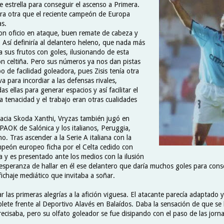
e estrella para conseguir el ascenso a Primera.
 era otra que el reciente campeón de Europa
as.
on oficio en ataque, buen remate de cabeza y
 Así definiría al delantero heleno, que nada más
ía sus frutos con goles, ilusionando de esta
ón celtiña. Pero sus números ya nos dan pistas
o de facilidad goleadora, pues Zisis tenía otra
a para incordiar a las defensas rivales,
s ellas para generar espacios y así facilitar el
a tenacidad y el trabajo eran otras cualidades
acia Skoda Xanthi, Vryzas también jugó en
PAOK de Salónica y los italianos, Peruggia,
no. Tras ascender a la Serie A italiana con la
ampeón europeo ficha por el Celta cedido con
 y es presentado ante los medios con la ilusión
esperanza de hallar en él ese delantero que daría muchos goles para conse
ichaje mediático que invitaba a soñar.
r las primeras alegrías a la afición viguesa. El atacante parecía adaptado
ete frente al Deportivo Alavés en Balaídos. Daba la sensación de que se h
recisaba, pero su olfato goleador se fue disipando con el paso de las jorn