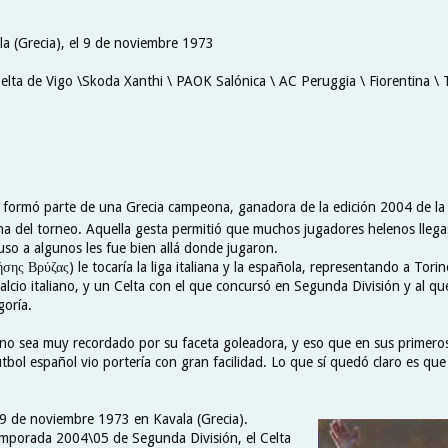
la (Grecia), el 9 de noviembre 1973
Celta de Vigo \Skoda Xanthi \ PAOK Salónica \ AC Peruggia \ Fiorentina \ 
 formó parte de una Grecia campeona, ganadora de la edición 2004 de l
ona del torneo. Aquella gesta permitió que muchos jugadores helenos llega
uso a algunos les fue bien allá donde jugaron.
ήσης Βρύζας) le tocaría la liga italiana y la española, representando a Tori
calcio italiano, y un Celta con el que concursó en Segunda División y al q
goría.
no sea muy recordado por su faceta goleadora, y eso que en sus primero
útbol español vio portería con gran facilidad. Lo que sí quedó claro es qu
l 9 de noviembre 1973 en Kavala (Grecia).
mporada 2004\05 de Segunda División, el Celta