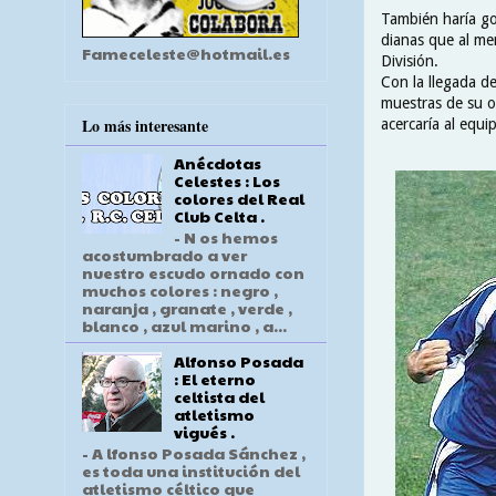
También haría go
dianas que al me
Fameceleste@hotmail.es
División.
Con la llegada d
muestras de su op
Lo más interesante
acercaría al equi
Anécdotas
Celestes : Los
colores del Real
Club Celta .
- N os hemos
acostumbrado a ver
nuestro escudo ornado con
muchos colores : negro ,
naranja , granate , verde ,
blanco , azul marino , a...
Alfonso Posada
: El eterno
celtista del
atletismo
vigués .
- A lfonso Posada Sánchez ,
es toda una institución del
atletismo céltico que