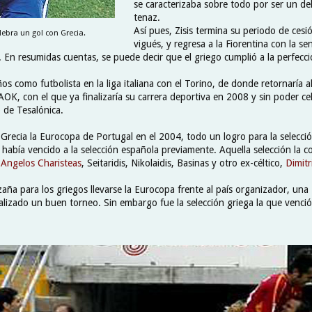
se caracterizaba sobre todo por ser un d
tenaz.
Así pues, Zisis termina su periodo de cesi
lebra un gol con Grecia.
vigués, y regresa a la Fiorentina con la s
. En resumidas cuentas, se puede decir que el griego cumplió a la perfecci
os como futbolista en la liga italiana con el Torino, de donde retornaría 
OK, con el que ya finalizaría su carrera deportiva en 2008 y sin poder ce
 de Tesalónica.
Grecia la Eurocopa de Portugal en el 2004, todo un logro para la selecci
 había vencido a la selección española previamente. Aquella selección la 
,
Angelos Charisteas
, Seitaridis, Nikolaidis, Basinas y otro ex-céltico,
Dimitr
aña para los griegos llevarse la Eurocopa frente al país organizador, una
alizado un buen torneo. Sin embargo fue la selección griega la que venci