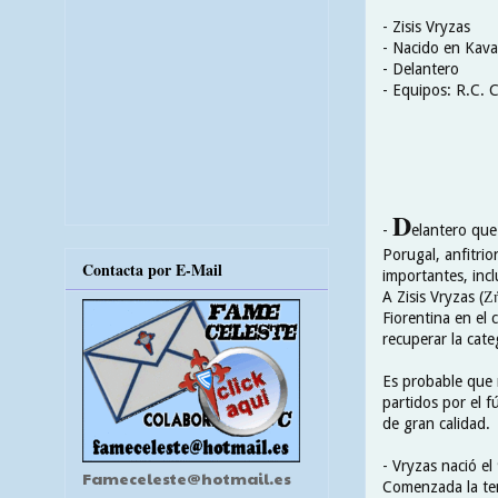
- Zisis Vryzas
- Nacido en Kava
- Delantero
- Equipos: R.C. 
D
-
elantero que
Porugal, anfitri
Contacta por E-Mail
importantes, incl
A Zisis Vryzas (Ζ
Fiorentina en el 
recuperar la cate
Es probable que 
partidos por el f
de gran calidad.
- Vryzas nació e
Fameceleste@hotmail.es
Comenzada la te