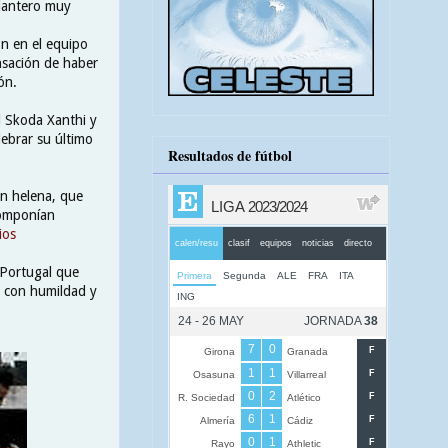
elantero muy
ón en el equipo
ensación de haber
ón.
al Skoda Xanthi y
lebrar su último
Resultados de fútbol
ón helena, que
componían
ios
 Portugal que
ó con humildad y