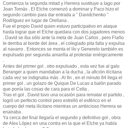
Comienza la segunda mitad y Herrera sustituye a Iago por
Joan Tomás . El Elche comenzó a dominar y Paco hizo el
segundo cambio para dar entrada a " Davidchenko "
Rodríguez en lugar de Orellana .
Fue el propio David quien estuvo participativo en ataque
hasta lograr que el Elche quedara con dos jugadores menos
. David se iba sólo ante la meta de Juan Carlos , pero Flaño
le derriba al borde del área , el colegiado pita falta y expulsa
al navarro . Entonces se monta el lío y Generelo también es
expulsado por segunda amarilla al protestar enérgicamente
.
Antes del primer gol , otro expulsado , esta vez fue al galo
Beranger a quien mandaban a la ducha , la afición ilicitana
cada vez se indignaba más . Al fin , en el minuto 84 llega el
primer gol , un golazo de Quique De Lucas a balón parado
que ponía las cosas de cara para el Celta .
Tras el gol , David tuvo una ocasión para rematar el partido ,
logró un perfecto control pero estrelló el esférico en el
cuerpo del meta ilicitano mientras un ambicioso Herrera se
enairaba .
Ya cerca del final llegaría el segundo y definitivo gol , obra
de Alex López en una contra en la que el Elche ya había