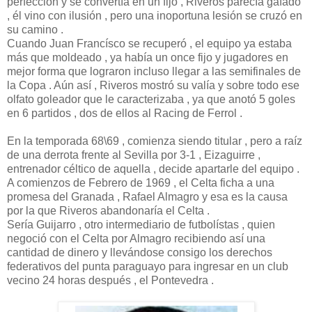
perfección y se convertía en un fijo , Riveros parecía gafado
, él vino con ilusión , pero una inoportuna lesión se cruzó en
su camino .
Cuando Juan Francísco se recuperó , el equipo ya estaba
más que moldeado , ya había un once fijo y jugadores en
mejor forma que lograron incluso llegar a las semifinales de
la Copa . Aún así , Riveros mostró su valía y sobre todo ese
olfato goleador que le caracterizaba , ya que anotó 5 goles
en 6 partidos , dos de ellos al Racing de Ferrol .
En la temporada 68\69 , comienza siendo titular , pero a raíz
de una derrota frente al Sevilla por 3-1 , Eizaguirre ,
entrenador céltico de aquella , decide apartarle del equipo .
A comienzos de Febrero de 1969 , el Celta ficha a una
promesa del Granada , Rafael Almagro y esa es la causa
por la que Riveros abandonaría el Celta .
Sería Guijarro , otro intermediario de futbolístas , quien
negoció con el Celta por Almagro recibiendo así una
cantidad de dinero y llevándose consigo los derechos
federativos del punta paraguayo para ingresar en un club
vecino 24 horas después , el Pontevedra .