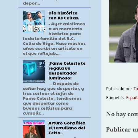
depor...
Día histórico
con As Celtas.
- Ayer asistimos
a un momento
histórico para
toda la familia del R.C.
Celta de Vigo. Hace muchos
años escribí un artículo en
el que reflejab...
¡Fame Celeste te
regala un
despertador
luminoso!
- Después de
soñar hay que despertar, y
Publicado por
T
tras sortear el cojín de
Fame Celeste , tendremos
Etiquetas:
Españ
que despertar como
buenos celtistas para
No hay com
cumplir...
Arturo González
el tertuliano del
Publicar u
Celta .