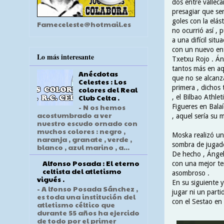
dos entre valleca
presagiar que se
goles con la elás
Fameceleste@hotmail.es
no ocurrió así , 
a una difícil situ
con un nuevo ent
Lo más interesante
Txetxu Rojo . Án
tantos más en aq
Anécdotas
que no se alcanz
Celestes : Los
primera , dichos
colores del Real
Club Celta .
, el Bilbao Athle
- N os hemos
Figueres en Bala
acostumbrado a ver
, aquel sería su 
nuestro escudo ornado con
muchos colores : negro ,
Moska realizó un
naranja , granate , verde ,
sombra de jugador
blanco , azul marino , a...
De hecho , Ángel
Alfonso Posada : El eterno
con una mejor te
celtista del atletismo
asombroso .
vigués .
En su siguiente y
- A lfonso Posada Sánchez ,
jugar ni un parti
es toda una institución del
con el Sestao en 
atletismo céltico que
durante 55 años ha ejercido
de todo por el primer