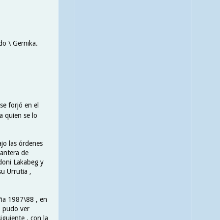
do \ Gernika.
e forjó en el
ta quien se lo
ajo las órdenes
cantera de
ndoni Lakabeg y
u Urrutia ,
ña 1987\88 , en
o pudo ver
iguiente , con la