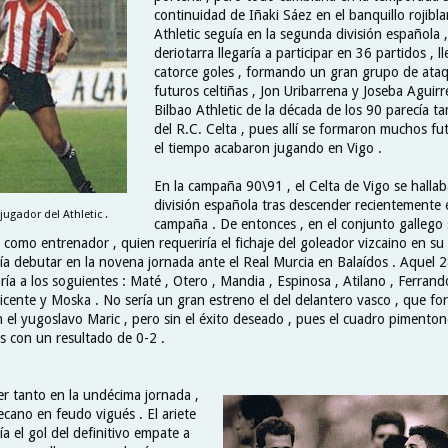
continuidad de Iñaki Sáez en el banquillo rojibla
Athletic seguía en la segunda división española ,
deriotarra llegaría a participar en 36 partidos , 
catorce goles , formando un gran grupo de ataq
futuros celtiñas , Jon Uribarrena y Joseba Aguirr
Bilbao Athletic de la década de los 90 parecía t
del R.C. Celta , pues allí se formaron muchos fu
el tiempo acabaron jugando en Vigo .
En la campaña 90\91 , el Celta de Vigo se halla
división española tras descender recientemente 
gador del Athletic .
campaña . De entonces , en el conjunto gallego 
omo entrenador , quien requeriría el fichaje del goleador vizcaino en su p
ía debutar en la novena jornada ante el Real Murcia en Balaídos . Aquel 
ía a los soguientes : Maté , Otero , Mandia , Espinosa , Atilano , Ferrand
Vicente y Moska . No sería un gran estreno el del delantero vasco , que f
 el yugoslavo Maric , pero sin el éxito deseado , pues el cuadro pimenton
as con un resultado de 0-2 .
er tanto en la undécima jornada ,
ecano en feudo vigués . El ariete
ía el gol del definitivo empate a