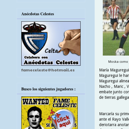
Anécdotas Celestes
Moska como ju
fameceleste@hotmail.es
María Maguregui c
Maguregui le har
Maguregui alinear
Nacho , Maric , 
Busco los siguientes jugadores :
embate junto con
de tierras galleg
Marcaría su prim
ante el Rayo Vall
deriotarra anotar