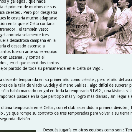
nos y gallegos , que hacía
ría el primero de muchos de sus
tica celestes . Pero por desgracia
pues le costaría mucho adaptarse
ación en la que el Celta contaría
renador , el también vasco
gel anotaría solamente tres
uella desastrosa campaña en la
aría el deseado ascenso a
 tantos fueron ante su ex-equipo
tic en Lezama , y contra el
ídos , en el que marcó dos tantos
mejor partido de toda su permanencia en el Celta de Vigo .
a decente temporada en su primer año como celeste , pero el año del asce
es de la talla de Vlado Gudelj y el maño Salillas , algo difícil de superar p
 sólo había marcado un gol en toda la temporada 91\92 , una lástima si
mporada pasada en la que participó más y logró más dianas , sin llegar a 
 última temporada en el Celta , con el club ascendido a primera división ,
do , ya que rompe su contrato de tres temporadas para volver a su tierra n
segunda división .
Después jugaría en otros equipos como son : Terra