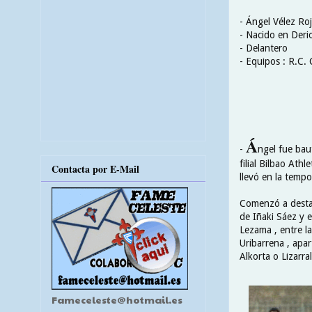
- Ángel Vélez Ro
- Nacido en Derio
- Delantero
- Equipos : R.C. 
Á
-
ngel fue bau
filial Bilbao Athl
Contacta por E-Mail
llevó en la temp
Comenzó a destaca
de Iñaki Sáez y 
Lezama , entre la
Uribarrena , apar
Alkorta o Lizarral
Fameceleste@hotmail.es