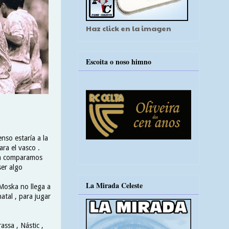
Haz click en la imagen
Escoita o noso himno
nso estaría a la
ara el vasco .
 la comparamos
ser algo
La Mirada Celeste
 Moska no llega a
atal , para jugar
ssa , Nástic ,