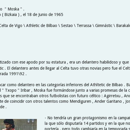
jo " Moska " .
 ( Bizkaia ) , el 18 de Junio de 1965
Celta de Vigo \ Athletic de Bilbao \ Sestao \ Terrassa \ Gimnástic \ Barakal
tizado con ese apodo por su estatura , era un delantero habilidoso y que s
etic . El delantero antes de llegar al Celta tuvo otras novias pero fue el Cel
orada 1991\92 .
r como delantero en las categorías inferiores del Athltetic de Bilbao . B
el " Txopo " Iribar , Moska fue formándose junto a varias promesas de la 
s que se encontraban otros futbolistas con futuro céltico : Agirretxu , A
te de coincidir con otros talentos como Mendiguren , Ander Garitano , Jos
de .
- No tendría un gran protagonismo en la campa
la que sólo disputaría 14 partidos y en la que n
portería , pero todo cambiaría en la temporada s