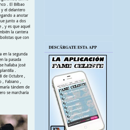
nco . El Bilbao
 y el delantero
llegando a anotar
ue junto a dos
e , y es que aquel
ambién la cantera
tbolistas que con
DESCÁRGATE ESTA APP
ba en la segunda
en la pasada
se hallaba José
lantilla .
28 de Octubre ,
o , Fabiano ,
ormaría tándem de
ero se marcharía