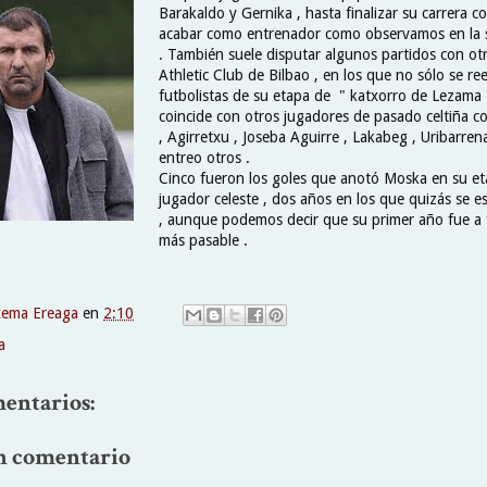
Barakaldo y Gernika , hasta finalizar su carrera 
acabar como entrenador como observamos en la 
. También suele disputar algunos partidos con ot
Athletic Club de Bilbao , en los que no sólo se r
futbolistas de su etapa de " katxorro de Lezama
coincide con otros jugadores de pasado celtiña c
, Agirretxu , Joseba Aguirre , Lakabeg , Uribarren
entreo otros .
Cinco fueron los goles que anotó Moska en su e
jugador celeste , dos años en los que quizás se e
, aunque podemos decir que su primer año fue a 
más pasable .
xema Ereaga
en
2:10
a
entarios:
n comentario