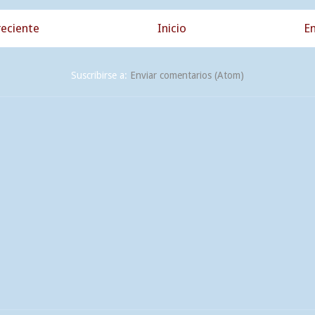
eciente
Inicio
En
Suscribirse a:
Enviar comentarios (Atom)