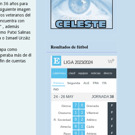
con 36 años para
siguiente imagen
ros veteranos del
eencuentra con
 " , además
omo Patxi Salinas
a o Ismael Urzáiz
Resultados de fútbol
tapa como
speraba más de él
fin de cuentas