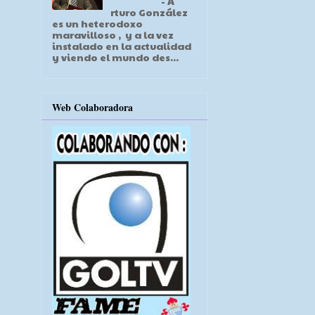
- A
rturo González
es un heterodoxo
maravilloso , y a la vez
instalado en la actualidad
y viendo el mundo des...
Web Colaboradora