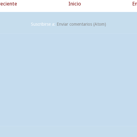
eciente
Inicio
En
Suscribirse a:
Enviar comentarios (Atom)