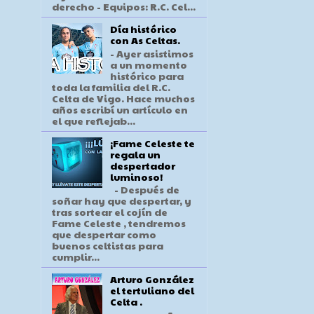
derecho - Equipos: R.C. Cel...
Día histórico
con As Celtas.
- Ayer asistimos
a un momento
histórico para
toda la familia del R.C.
Celta de Vigo. Hace muchos
años escribí un artículo en
el que reflejab...
¡Fame Celeste te
regala un
despertador
luminoso!
- Después de
soñar hay que despertar, y
tras sortear el cojín de
Fame Celeste , tendremos
que despertar como
buenos celtistas para
cumplir...
Arturo González
el tertuliano del
Celta .