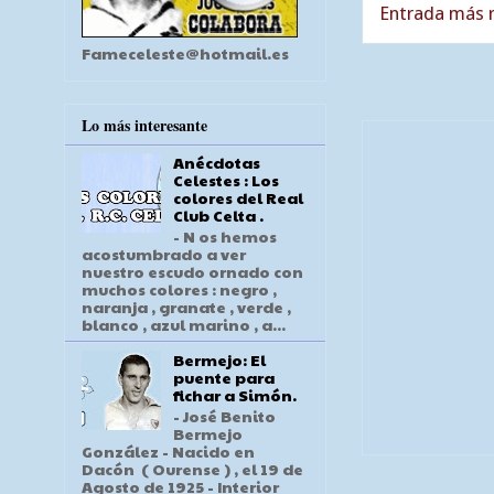
Entrada más r
Fameceleste@hotmail.es
Lo más interesante
Anécdotas
Celestes : Los
colores del Real
Club Celta .
- N os hemos
acostumbrado a ver
nuestro escudo ornado con
muchos colores : negro ,
naranja , granate , verde ,
blanco , azul marino , a...
Bermejo: El
puente para
fichar a Simón.
- José Benito
Bermejo
González - Nacido en
Dacón ( Ourense ) , el 19 de
Agosto de 1925 - Interior