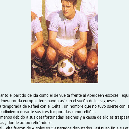
tanto el partido de ida como el de vuelta frente al Aberdeen escocés , eq
primera ronda europea terminando así con el sueño de los vigueses .
ima temporada de Rafael con el Celta , un hombre que no tuvo suerte con la
rendimiento durante sus tres temporadas como celtiña .
menos debido a sus desafortunadas lesiones y a causa de ello es traspasa
tas , donde acabó retirándose .
l Celta fueron de 4 goles en 58 partidos disputados , así puso fin a su e