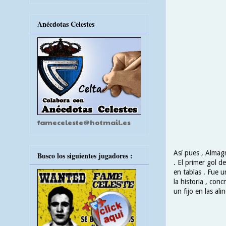
Anécdotas Celestes
fameceleste@hotmail.es
Así pues , Almagr
Busco los siguientes jugadores :
. El primer gol d
en tablas . Fue 
la historia , co
un fijo en las a