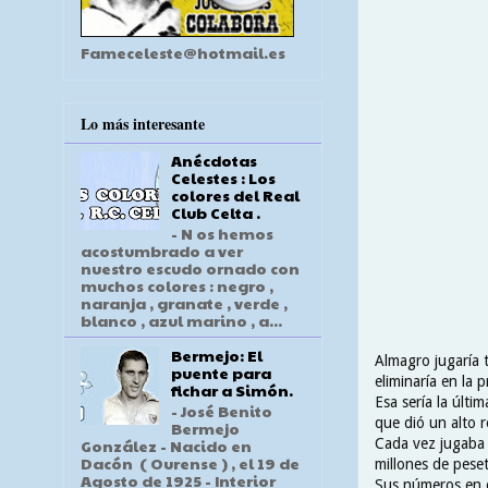
Fameceleste@hotmail.es
Lo más interesante
Anécdotas
Celestes : Los
colores del Real
Club Celta .
- N os hemos
acostumbrado a ver
nuestro escudo ornado con
muchos colores : negro ,
naranja , granate , verde ,
blanco , azul marino , a...
Bermejo: El
Almagro jugaría 
puente para
eliminaría en la 
fichar a Simón.
Esa sería la últ
- José Benito
que dió un alto 
Bermejo
Cada vez jugaba 
González - Nacido en
Dacón ( Ourense ) , el 19 de
millones de pese
Agosto de 1925 - Interior
Sus números en e