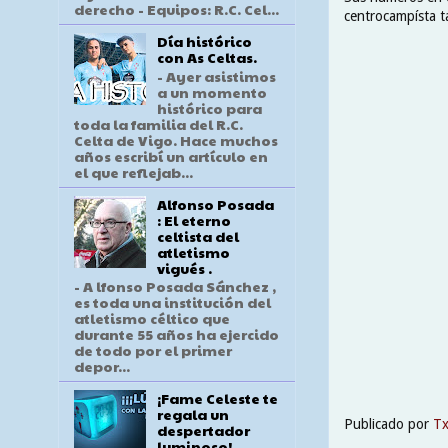
derecho - Equipos: R.C. Cel...
centrocampísta t
Día histórico
con As Celtas.
- Ayer asistimos
a un momento
histórico para
toda la familia del R.C.
Celta de Vigo. Hace muchos
años escribí un artículo en
el que reflejab...
Alfonso Posada
: El eterno
celtista del
atletismo
vigués .
- A lfonso Posada Sánchez ,
es toda una institución del
atletismo céltico que
durante 55 años ha ejercido
de todo por el primer
depor...
¡Fame Celeste te
regala un
Publicado por
T
despertador
luminoso!