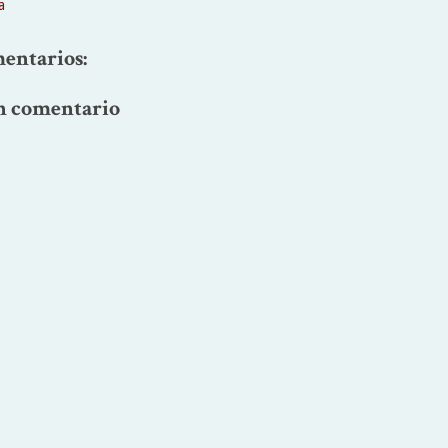
a
entarios:
n comentario