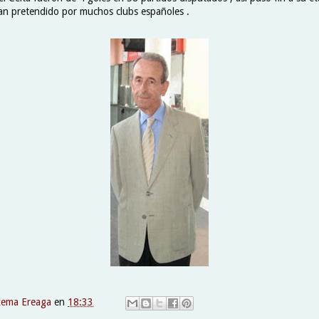
an pretendido por muchos clubs españoles .
xema Ereaga
en
18:33