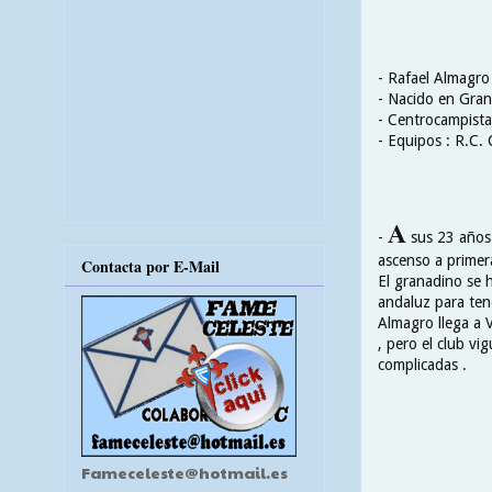
- Rafael Almagro
- Nacido en Gra
- Centrocampista
- Equipos : R.C. 
A
-
sus 23 años 
ascenso a primer
Contacta por E-Mail
El granadino se h
andaluz para tene
Almagro llega a 
, pero el club v
complicadas .
Fameceleste@hotmail.es