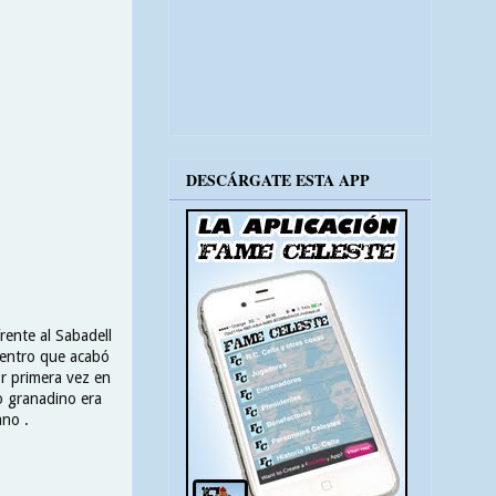
DESCÁRGATE ESTA APP
rente al Sabadell
cuentro que acabó
or primera vez en
o granadino era
ano .