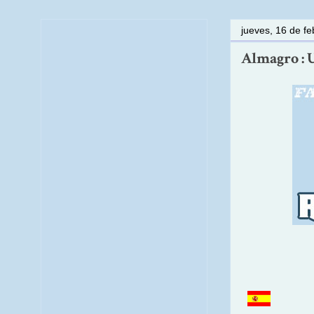
jueves, 16 de f
Almagro : 