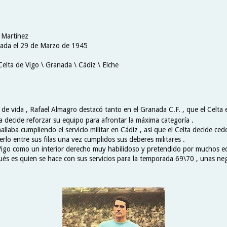
 Martínez
nada el 29 de Marzo de 1945
Celta de Vigo \ Granada \ Cádiz \ Elche
de vida , Rafael Almagro destacó tanto en el Granada C.F. , que el Celta 
a decide reforzar su equipo para afrontar la máxima categoría .
allaba cumpliendo el servicio militar en Cádiz , asi que el Celta decide cede
rlo entre sus filas una vez cumplidos sus deberes militares .
Vigo como un interior derecho muy habilidoso y pretendido por muchos e
igués es quien se hace con sus servicios para la temporada 69\70 , unas n