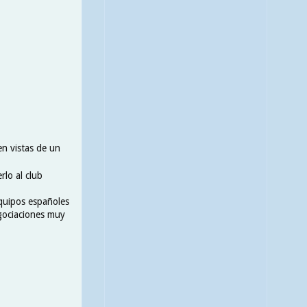
en vistas de un
rlo al club
quipos españoles
egociaciones muy