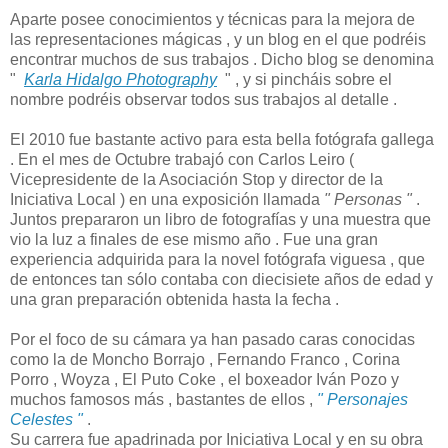
Aparte posee conocimientos y técnicas para la mejora de
las representaciones mágicas , y un blog en el que podréis
encontrar muchos de sus trabajos . Dicho blog se denomina
"
Karla Hidalgo Photography
" , y si pincháis sobre el
nombre podréis observar todos sus trabajos al detalle .
El 2010 fue bastante activo para esta bella fotógrafa gallega
. En el mes de Octubre trabajó con Carlos Leiro (
Vicepresidente de la Asociación Stop y director de la
Iniciativa Local ) en una exposición llamada
" Personas "
.
Juntos prepararon un libro de fotografías y una muestra que
vio la luz a finales de ese mismo año . Fue una gran
experiencia adquirida para la novel fotógrafa viguesa , que
de entonces tan sólo contaba con diecisiete años de edad y
una gran preparación obtenida hasta la fecha .
Por el foco de su cámara ya han pasado caras conocidas
como la de Moncho Borrajo , Fernando Franco , Corina
Porro , Woyza , El Puto Coke , el boxeador Iván Pozo y
muchos famosos más , bastantes de ellos ,
" Personajes
Celestes "
.
Su carrera fue apadrinada por Iniciativa Local y en su obra