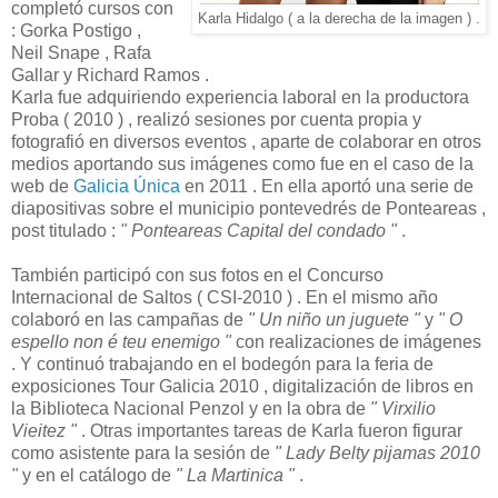
completó cursos con
Karla Hidalgo ( a la derecha de la imagen ) .
: Gorka Postigo ,
Neil Snape , Rafa
Gallar y Richard Ramos .
Karla fue adquiriendo experiencia laboral en la productora
Proba ( 2010 ) , realizó sesiones por cuenta propia y
fotografió en diversos eventos , aparte de colaborar en otros
medios aportando sus imágenes como fue en el caso de la
web de
Galicia Única
en 2011 . En ella aportó una serie de
diapositivas sobre el municipio pontevedrés de Ponteareas ,
post titulado :
" Ponteareas Capital del condado "
.
También participó con sus fotos en el Concurso
Internacional de Saltos ( CSI-2010 ) . En el mismo año
colaboró en las campañas de
" Un niño un juguete "
y
" O
espello non é teu enemigo "
con realizaciones de imágenes
. Y continuó trabajando en el bodegón para la feria de
exposiciones Tour Galicia 2010 , digitalización de libros en
la Biblioteca Nacional Penzol y en la obra de
" Virxilio
Vieitez "
. Otras importantes tareas de Karla fueron figurar
como asistente para la sesión de
" Lady Belty pijamas 2010
"
y en el catálogo de
" La Martinica "
.