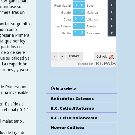
 con ganas para
otándose su
rimera tras un
portar su granito
ando como
egresar a Primera
ía que por ley
 partidos en
dejó de ser el
ue su calidad ya
 La reaparición
ciones , y ya se
 de Primera por
Órbita celeste
s una incansable
Anécdotas Celestes
n Balaídos al
R.C. Celta Atletismo
el final ( 0-1 ) .
R.C. Celta Baloncesto
l malacitano ,
Humor Celtista
idos de Liga de