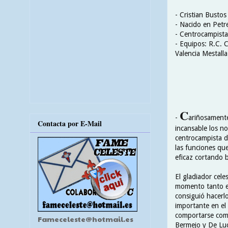
- Cristian Bustos
- Nacido en Petre
- Centrocampista
- Equipos: R.C. C
Valencia Mestalla
C
-
ariñosamente
Contacta por E-Mail
incansable los n
centrocampista d
las funciones que
eficaz cortando b
El gladiador cel
momento tanto en
consiguió hacerl
importante en el
comportarse com
Fameceleste@hotmail.es
Bermejo y De Luc