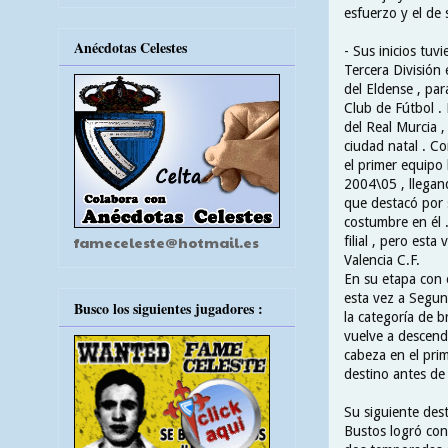
esfuerzo y el de
Anécdotas Celestes
- Sus inicios tuv
Tercera División
del Eldense , par
Club de Fútbol . 
del Real Murcia ,
ciudad natal . C
el primer equipo
2004\05 , llegand
que destacó por s
costumbre en él 
fameceleste@hotmail.es
filial , pero est
Valencia C.F.
En su etapa con 
esta vez a Segun
Busco los siguientes jugadores :
la categoría de b
vuelve a descend
cabeza en el pri
destino antes de 
Su siguiente desti
Bustos logró con