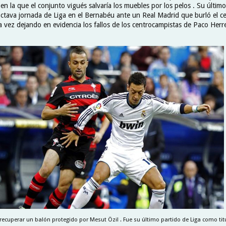
en la que el conjunto vigués salvaría los muebles por los pelos . Su últim
a octava jornada de Liga en el Bernabéu ante un Real Madrid que burló el 
a vez dejando en evidencia los fallos de los centrocampistas de Paco Herre
recuperar un balón protegido por Mesut Özil . Fue su último partido de Liga como titu