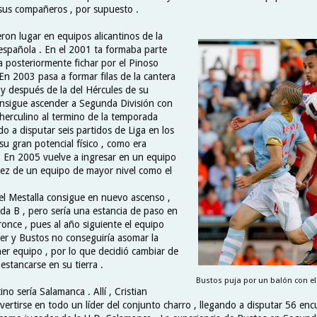
 sus compañeros , por supuesto .
ieron lugar en equipos alicantinos de la
 española . En el 2001 ta formaba parte
a posteriormente fichar por el Pinoso
En 2003 pasa a formar filas de la cantera
 y después de la del Hércules de su
onsigue ascender a Segunda División con
 herculino al termino de la temporada
o a disputar seis partidos de Liga en los
u gran potencial físico , como era
. En 2005 vuelve a ingresar en un equipo
a vez de un equipo de mayor nivel como el
el Mestalla consigue en nuevo ascenso ,
da B , pero sería una estancia de paso en
ronce , pues al año siguiente el equipo
er y Bustos no conseguiría asomar la
mer equipo , por lo que decidió cambiar de
estancarse en su tierra .
Bustos puja por un balón con el 
no sería Salamanca . Allí , Cristian
vertirse en todo un líder del conjunto charro , llegando a disputar 56 en