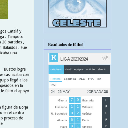
igos Catalá y
rega . Tampoco
 28 partidos ,
Resultados de fútbol
 Balaídos . Fue
dicaba una
 . Bustos logra
ue casi acaba con
uipo llegó a los
 apeados en la
le faltó el apoyo
 figura de Borja
o en el centro
rgo proceso de
ue