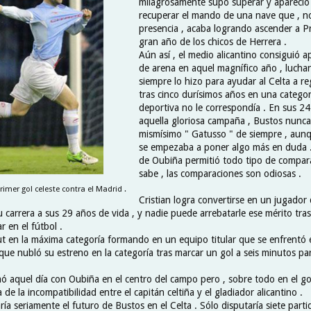
milagrosamente supo superar y apareció
recuperar el mando de una nave que , n
presencia , acaba logrando ascender a P
gran año de los chicos de Herrera .
Aún así , el medio alicantino consiguió a
de arena en aquel magnífico año , luch
siempre lo hizo para ayudar al Celta a r
tras cinco durísimos años en una categor
deportiva no le correspondía . En sus 24
aquella gloriosa campaña , Bustos nunca 
mismísimo " Gatusso " de siempre , aunq
se empezaba a poner algo más en duda .
de Oubiña permitió todo tipo de compara
sabe , las comparaciones son odiosas .
imer gol celeste contra el Madrid .
Cristian logra convertirse en un jugador
 carrera a sus 29 años de vida , y nadie puede arrebatarle ese mérito tra
r en el fútbol .
 en la máxima categoría formando en un equipo titular que se enfrentó e
ue nubló su estreno en la categoría tras marcar un gol a seis minutos para 
mó aquel día con Oubiña en el centro del campo pero , sobre todo en el go
de la incompatibilidad entre el capitán celtiña y el gladiador alicantino .
ría seriamente el futuro de Bustos en el Celta . Sólo disputaría siete part