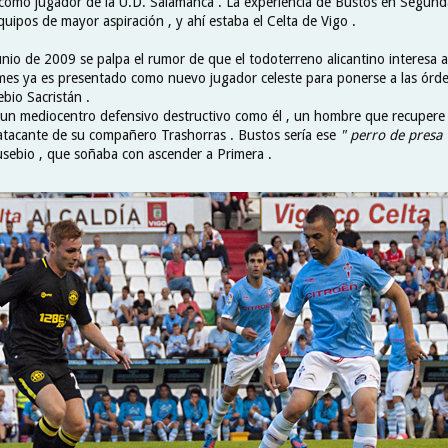
omo jugador de la U.D. Salamanca . La experiencia de Bustos en Segund
quipos de mayor aspiración , y ahí estaba el Celta de Vigo .
io de 2009 se palpa el rumor de que el todoterreno alicantino interesa al
mes ya es presentado como nuevo jugador celeste para ponerse a las órde
ebio Sacristán .
 un mediocentro defensivo destructivo como él , un hombre que recupere
 atacante de su compañero Trashorras . Bustos sería ese
" perro de presa 
usebio , que soñaba con ascender a Primera .