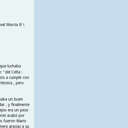
Real Murcia B \
 que luchaba
o "
del Celta :
sto a cumplir con
técnica , pero
esaba un buen
ar , y finalmente
ipio era un peso
ente acabó por
o fueron Mario
mera gracias a su