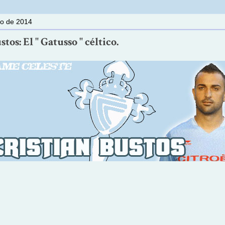
io de 2014
tos: El " Gatusso " céltico.