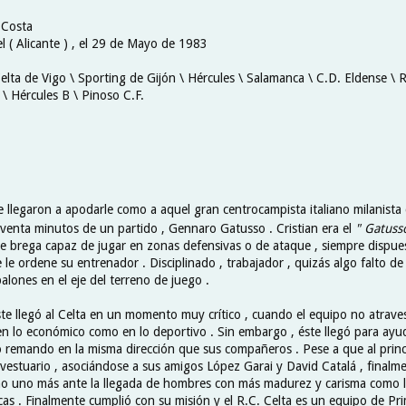
 Costa
l ( Alicante ) , el 29 de Mayo de 1983
elta de Vigo \ Sporting de Gijón \ Hércules \ Salamanca \ C.D. Eldense \ 
 \ Hércules B \ Pinoso C.F.
 llegaron a apodarle como a aquel gran centrocampista italiano milanista
oventa minutos de un partido , Gennaro Gatusso . Cristian era el
" Gatuss
e brega capaz de jugar en zonas defensivas o de ataque , siempre dispue
 le ordene su entrenador . Disciplinado , trabajador , quizás algo falto de 
alones en el eje del terreno de juego .
este llegó al Celta en un momento muy crítico , cuando el equipo no atrav
 lo económico como en lo deportivo . Sin embargo , éste llegó para ayud
o remando en la misma dirección que sus compañeros . Pese a que al princ
 vestuario , asociándose a sus amigos López Garai y David Catalá , finalm
o uno más ante la llegada de hombres con más madurez y carisma como l
as . Finalmente cumplió con su misión y el R.C. Celta es un equipo de Pri