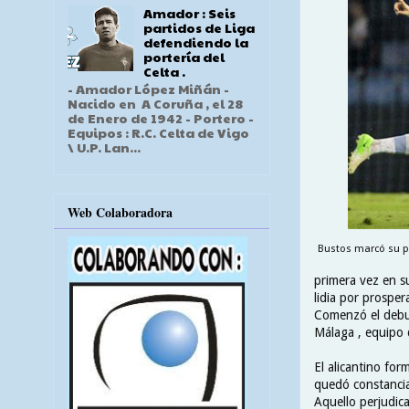
Amador : Seis
partidos de Liga
defendiendo la
portería del
Celta .
- Amador López Miñán -
Nacido en A Coruña , el 28
de Enero de 1942 - Portero -
Equipos : R.C. Celta de Vigo
\ U.P. Lan...
Web Colaboradora
Bustos marcó su pr
primera vez en su
lidia por prospera
Comenzó el debut
Málaga , equipo q
El alicantino for
quedó constancia 
Aquello perjudica