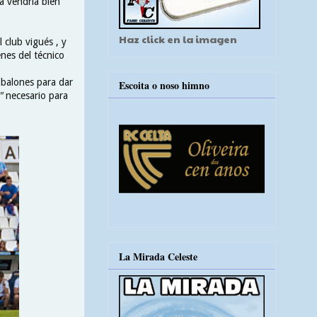
a vendría bien
Haz click en la imagen
 club vigués , y
nes del técnico
 balones para dar
Escoita o noso himno
"
necesario para
La Mirada Celeste