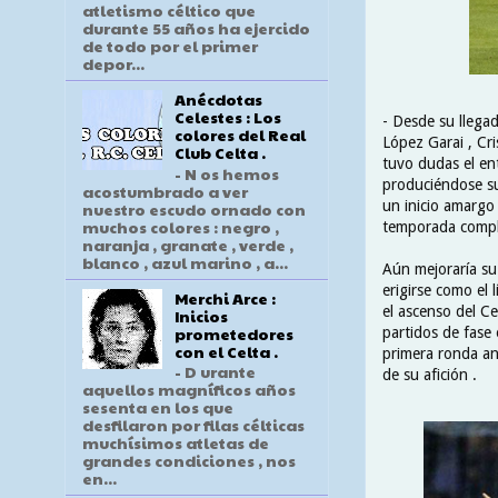
atletismo céltico que
durante 55 años ha ejercido
de todo por el primer
depor...
Anécdotas
Celestes : Los
- Desde su llegad
colores del Real
López Garai , Cri
Club Celta .
tuvo dudas el en
- N os hemos
produciéndose su
acostumbrado a ver
un inicio amargo 
nuestro escudo ornado con
muchos colores : negro ,
temporada compli
naranja , granate , verde ,
blanco , azul marino , a...
Aún mejoraría su 
erigirse como el 
Merchi Arce :
el ascenso del Ce
Inicios
prometedores
partidos de fase 
con el Celta .
primera ronda ant
- D urante
de su afición .
aquellos magníficos años
sesenta en los que
desfilaron por filas célticas
muchísimos atletas de
grandes condiciones , nos
en...