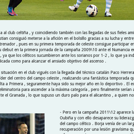
a al club celtiña , y coincidiendo también con las llegadas de sus fieles am
stian consiguió meterse a la afición en el bolsillo gracias a su lucha y ent
trenador , pues en su primera temporada de celeste consigue participar en
 debut en la primera jornada de la campaña 2009\10 ante el Numancia en
, ya que los célticos sucumbieron ante los sorianos por 1-2 , lo que ya in
cada como para alcanzar el ansiado objetivo del ascenso .
situación en el club vigués con la llegada del técnico catalán Paco Herrera
líder del centro del campo celeste , realizando una fantástica temporada q
lta a Primera , seguramente haya sido su mejor año en lo deportivo . El eq
eliminatoria para ascender a la máxima categoría , pero finalmente serían
e el Granada , lo que supuso un duro palo para el alicantino , a quien no 
- Pero en la campaña 2011\12 aparece la
Oubiña y con ello desaparece su liderazg
del campo céltico . Borja venía de un la
recuperación por una lesión gravísima q