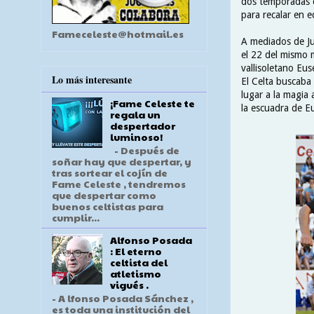
dos temporadas c
para recalar en e
Fameceleste@hotmail.es
A mediados de Jun
el 22 del mismo 
vallisoletano Eus
Lo más interesante
El Celta buscaba
lugar a la magia
¡Fame Celeste te
la escuadra de E
regala un
despertador
luminoso!
- Después de
soñar hay que despertar, y
tras sortear el cojín de
Fame Celeste , tendremos
que despertar como
buenos celtistas para
cumplir...
Alfonso Posada
: El eterno
celtista del
atletismo
vigués .
- A lfonso Posada Sánchez ,
es toda una institución del