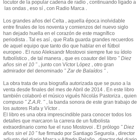
locutor de la popular cadena de radio , continuando ligado a
las ondas , eso sí , con Radio Marca .
Los grandes años del Celta , aquella época inolvidable
entre finales de los noventa y comienzos del nuevo siglo
han dejado huella en el corazón de este magnífico
periodista . Tal es así , que Rafa guarda grandes recuerdos
de aquel equipo que tanto dio que hablar en el fútbol
europeo . El ruso Aleksandr Mostovoi siempre fue su ídolo
futbolístico , de tal manera , que es coautor del libro
" Diez
años sin el 10 "
, junto con Víctor López , otro gran
admirador del denominado
" Zar de Balaídos "
.
La obra trata de una biografía autorizada que se puso a la
venta desde finales del mes de Abril de 2014 . En este libro
también colaboró el músico vigués Nicolás Pastoriza , quien
compuso
" Z.A.R. "
, la banda sonora de este gran trabajo de
los autores Rafa y Víctor .
El libro es una obra imprescindible para conocer todos los
detalles que marcaron la carrera de un futbolista
extraordinario como fue el ruso Mostovoi . El prólogo
" Diez
años sin el 10 "
fue firmado por Santiago Segurola , director
adjunto del diario Marca y Alfredo Relaño , director del diario