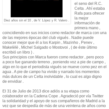
el seno del R.C.
Celta . Ahí estaba
Rafa para ofrecer
la mejor
Diez años sin el 10 , de V. López y R. Valero .
información de
primera mano ,
coincidiendo en sus inicios como redactor de marca con una
de las mejores épocas del club vigués . Nadie puede
conocer mejor que él a los Karpin , Mazinho , Penev ,
Makelèlè , Michel Salgado o Mostovoi , ( de éste último
escribió un libro ) .
Sus principios con Marca fueron como redactor , pero poco
a poco fue ganando terreno , poniendo voz a pie de campo ,
algo en lo que el periodista vigués se mueve como pez en el
agua . A pie de campo ha vivido y narrado los momentos
más dulces de un Celta inolvidable , lo cual es algo digno
de envidiar .
El 31 de Julio de 2013 dice adiós a su etapa como
colaborador en la Cadena Cope . Agradeció por vía Twitter
la solidaridad y el apoyo de sus compañeros de Madrid a la
vez que se despedía de más de una veintena de años como