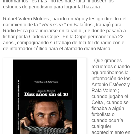
informarnos , es más , no les hace falta ni poseer los
estudios de periodismo para lograr tal hazaña .
Rafael Valero Moldes , nacido en Vigo y testigo directo del
nacimiento de la
" Rianxeira "
en Balaídos , trabajó para
Radio Ecca para iniciarse en la radio , de donde pasaría a
fichar por la Cadena Cope . En la Cope permanecería 22
años , compaginando su trabajo de locutor de radio con el
de informador céltico para el afamado diario Marca .
- Que grandes
recuerdos cuando
aguardábamos la
información de los
Antonio Estévez y
Rafa Valero ;
cuando jugaba el
Celta , cuando se
fichaba a algún
futbolista o
cuando ocurría
cualquier
acontecimiento en