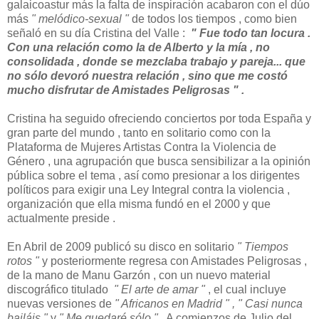
galaicoastur más la falta de inspiración acabaron con el dúo
más
" melódico-sexual "
de todos los tiempos , como bien
señaló en su día Cristina del Valle :
" Fue todo tan locura .
Con una relación como la de Alberto y la mía , no
consolidada , donde se mezclaba trabajo y pareja... que
no sólo devoró nuestra relación , sino que me costó
mucho disfrutar de Amistades Peligrosas " .
Cristina ha seguido ofreciendo conciertos por toda España y
gran parte del mundo , tanto en solitario como con la
Plataforma de Mujeres Artistas Contra la Violencia de
Género , una agrupación que busca sensibilizar a la opinión
pública sobre el tema , así como presionar a los dirigentes
políticos para exigir una Ley Integral contra la violencia ,
organización que ella misma fundó en el 2000 y que
actualmente preside .
En Abril de 2009 publicó su disco en solitario
" Tiempos
rotos "
y posteriormente regresa con Amistades Peligrosas ,
de la mano de Manu Garzón , con un nuevo material
discográfico titulado
" El arte de amar "
, el cual incluye
nuevas versiones de
" Africanos en Madrid " , " Casi nunca
bailáis "
y
" Me quedaré sólo "
. A comienzos de Julio del