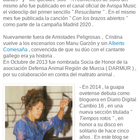
mismo año fue publicado en el canal oficial de Avispa Music
el videoclip del primer sencillo
" Resucítame "
. En el mismo
mes fue publicada la canción
" Con los brazos abiertos "
como parte de la campaña Madrid 2020 .
Nuevamente fuera de Amistades Peligrosas , Cristina
vuelve a los escenarios con Manu Garzón y sin
Alberto
Comesaña
, convencida de que su dúo con el cantante
gallego era ya historia .
En Octubre de 2013 fue nombrada Socia de Honor de la
asociación Defensa Animal Región de Murcia ( DARMUR ) ,
por su colaboración en contra del maltrato animal .
- En 2014 , la guapa
ovetense debuta como
bloguera en Diario Digital
Cambio 16 , en una
nueva sección titulada
"
Tiempos rotos "
, en
honor a su disco en
solitario de hace cinco
años . En este blog se