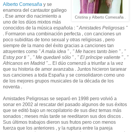
Alberto Comesaña
y se
enamora del cantautor gallego
. Ese amor dio nacimiento a
Cristina y Alberto Comesaña .
uno de los dúos mixtos más
conocidos de la música española :
" Amistades Peligrosas "
. Formaron una combinación perfecta , con canciones un
poco subiditas de tono sexual y otras religiosas , pero
siempre de la mano del éxito gracias a canciones tan
atrayentes como
" A mala idea " , " Me haces tanto bien " , "
Estoy por ti " , " Me quedaré sólo " , " El príncipe valiente " , "
Africanos en Madrid "
... El dúo comenzó a triunfar a la vez
que su historia de amor avanzaba . Juntos hicieron tararear
sus canciones a toda España y se consolidaron como uno
de los mejores grupos musicales de la década de los
noventa .
Amistades Peligrosas se separó en 1998 pero volvió a
sonar en 2002 al rescatar del pasado algunos de sus éxitos
que se editó bajo un recopilatorio de sus diez temas más
sonados ; meses más tarde se reeditaron sus dos discos .
Sus últimos trabajos dieron sus frutos pero con menos
fuerza que los anteriores , y la ruptura entre la pareja