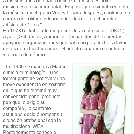
A los seis años de edad comienza con sus estudios
musicales en su tierra natal . Empieza profesionalmente en
la música con el grupo Vodevil , para después , continuar su
carrera en solitario editando dos discos con el nombre
artístico de " Cris " .
En 1978 ha trabajado en grupos de acción social , ONG (
Ayora , Solidarios , Apram , etc ) y partidos de izquierdas
apoyando organizaciones que trabajan para luchar a favor
de los derechos humanos , el pueblo saharaui o contra la
violencia de género .
- En 1980 se marcha a Madrid
e inicia criminología . Tras
formar parte de Vodevil y una
breve experiencia en solitario
en la que no terminó muy
convencida por el producto
pop que le exigía su
compañía , la cantante
asturiana decidió romper su
situación profesional con la
multinacional WEA .
Posteriormente conoce a