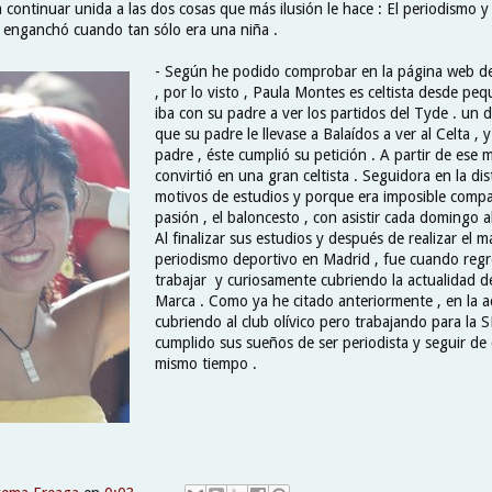
ontinuar unida a las dos cosas que más ilusión le hace : El periodismo y e
e enganchó cuando tan sólo era una niña .
- Según he podido comprobar en la página web 
, por lo visto , Paula Montes es celtista desde pe
iba con su padre a ver los partidos del Tyde . un
que su padre le llevase a Balaídos a ver al Celta ,
padre , éste cumplió su petición . A partir de ese
convirtió en una gran celtista . Seguidora en la dis
motivos de estudios y porque era imposible compat
pasión , el baloncesto , con asistir cada domingo al
Al finalizar sus estudios y después de realizar el m
periodismo deportivo en Madrid , fue cuando regr
trabajar y curiosamente cubriendo la actualidad d
Marca . Como ya he citado anteriormente , en la a
cubriendo al club olívico pero trabajando para la 
cumplido sus sueños de ser periodista y seguir de c
mismo tiempo .