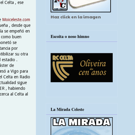
l Celta , ese
Haz click en la imagen
de
Moiceleste.com
queña , desde que
 día se empeñó en
Escoita o noso himno
 y como buen
 monetó se
tancia por
ibilizar su otra
 estadio .
áster de
esó a Vigo para
el Celta en Radio
ctualidad sigue
SER , habiendo
erca al Celta al
La Mirada Celeste