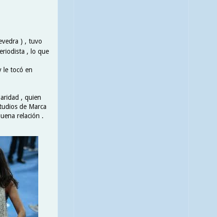
vedra ) , tuvo
riodista , lo que
 le tocó en
aridad , quien
studios de Marca
uena relación .