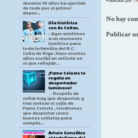
Publicado por
T
durante 55 años ha ejercido
de todo por el primer
depor...
No hay com
Día histórico
con As Celtas.
Publicar u
- Ayer asistimos
a un momento
histórico para
toda la familia del R.C.
Celta de Vigo. Hace muchos
años escribí un artículo en
el que reflejab...
¡Fame Celeste te
regala un
despertador
luminoso!
- Después de
soñar hay que despertar, y
tras sortear el cojín de
Fame Celeste , tendremos
que despertar como
buenos celtistas para
cumplir...
Arturo González
el tertuliano del