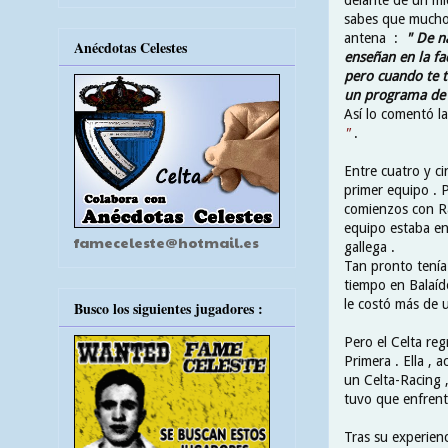
sabes que mucho
antena :
" De n
Anécdotas Celestes
enseñan en la fa
pero cuando te t
un programa de r
Así lo comentó l
"
.
Entre cuatro y ci
primer equipo . 
comienzos con Ra
equipo estaba en
fameceleste@hotmail.es
gallega .
Tan pronto tenía
tiempo en Balaído
le costó más de u
Busco los siguientes jugadores :
Pero el Celta re
Primera . Ella ,
un Celta-Racing 
tuvo que enfrent
Tras su experien