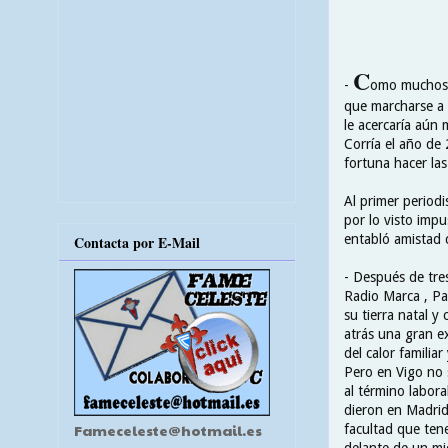
C
-
omo muchos 
que marcharse a M
le acercaría aún 
Corría el año de
fortuna hacer las
Al primer period
por lo visto imp
entabló amistad 
Contacta por E-Mail
- Después de tre
Radio Marca , Pa
su tierra natal y
atrás una gran e
del calor familiar
Pero en Vigo no
al término labora
dieron en Madrid 
Fameceleste@hotmail.es
facultad que ten
delante de un m