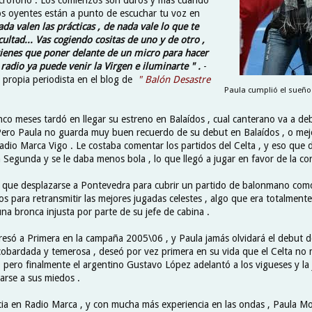
s oyentes están a punto de escuchar tu voz en
ada valen las prácticas , de nada vale lo que te
cultad... Vas cogiendo cositas de uno y de otro ,
ienes que poner delante de un micro para hacer
adio ya puede venir la Virgen e iluminarte " .
-
a propia periodista en el blog de
" Balón Desastre
Paula cumplió el sueño 
nco meses tardó en llegar su estreno en Balaídos , cual canterano va a de
Pero Paula no guarda muy buen recuerdo de su debut en Balaídos , o mejo
dio Marca Vigo . Le costaba comentar los partidos del Celta , y eso que d
 Segunda y se le daba menos bola , lo que llegó a jugar en favor de la co
 que desplazarse a Pontevedra para cubrir un partido de balonmano como
s para retransmitir las mejores jugadas celestes , algo que era totalment
na bronca injusta por parte de su jefe de cabina .
gresó a Primera en la campaña 2005\06 , y Paula jamás olvidará el debut 
 acobardada y temerosa , deseó por vez primera en su vida que el Celta no
, pero finalmente el argentino Gustavo López adelantó a los vigueses y la
arse a sus miedos .
cia en Radio Marca , y con mucha más experiencia en las ondas , Paula Mo