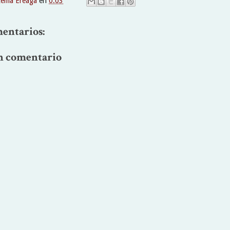
xema Ereaga
en
0:03
entarios:
n comentario