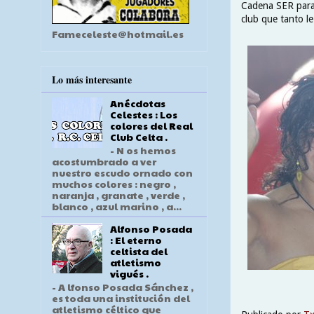
Cadena SER para c
club que tanto l
Fameceleste@hotmail.es
Lo más interesante
Anécdotas
Celestes : Los
colores del Real
Club Celta .
- N os hemos
acostumbrado a ver
nuestro escudo ornado con
muchos colores : negro ,
naranja , granate , verde ,
blanco , azul marino , a...
Alfonso Posada
: El eterno
celtista del
atletismo
vigués .
- A lfonso Posada Sánchez ,
es toda una institución del
atletismo céltico que