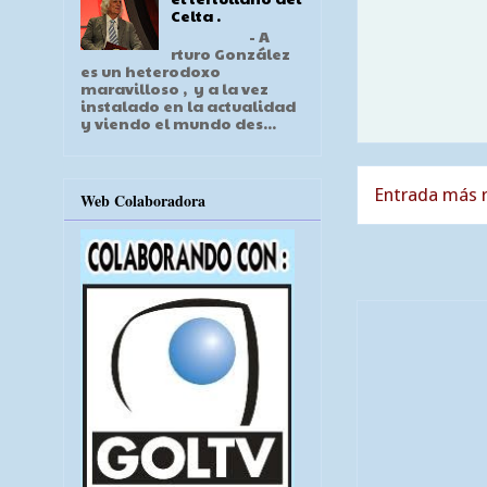
Celta .
- A
rturo González
es un heterodoxo
maravilloso , y a la vez
instalado en la actualidad
y viendo el mundo des...
Entrada más r
Web Colaboradora