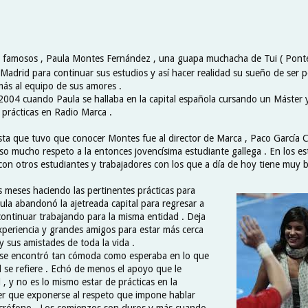
famosos , Paula Montes Fernández , una guapa muchacha de Tui ( Ponte
adrid para continuar sus estudios y así hacer realidad su sueño de ser pe
más al equipo de sus amores .
 2004 cuando Paula se hallaba en la capital española cursando un Máster y
 prácticas en Radio Marca .
ista que tuvo que conocer Montes fue al director de Marca , Paco García C
uso mucho respeto a la entonces jovencísima estudiante gallega . En los e
con otros estudiantes y trabajadores con los que a día de hoy tiene muy b
s meses haciendo las pertinentes prácticas para
ula abandonó la ajetreada capital para regresar a
 continuar trabajando para la misma entidad . Deja
xperiencia y grandes amigos para estar más cerca
 y sus amistades de toda la vida .
 se encontró tan cómoda como esperaba en lo que
l se refiere . Echó de menos el apoyo que le
, y no es lo mismo estar de prácticas en la
er que exponerse al respeto que impone hablar
icrófono . Los comienzos son duros y más cuando