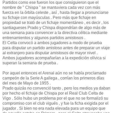
Partidos como ese fueron los que consiguieron que el
nombre de " Chispa " se mantuviera cada vez con más
fuerza en la órbita celeste , así , hasta llegar a pronunciarse
su fichaje con mayúsculas . Pero más que fichaje en
propiedad se trató de un fichaje momentáneo , es decir , los
santiagueses Prado y Chispa dispondrían de algo más de
una semana para convencer a la directiva céltica mediante
entrenamientos y algunos partidos amistosos .
El Celta convocó a ambos jugadores a modo de prueba
para disputar un partido amistoso antes de preparar un viaje
al extranjero para disputar amistosos de mayor nivel .
Ambos jugadores acompañarían a la expedición olívica si
superan la semana de prueba .
Por aquel entonces el Arenal aún no se había proclamado
campeón de la Serie A gallega , corrían los primeros días
del mes de Mayo de 1955 .
Prado quizás no convenció tanto , pero los medios ya daban
por hecho el fichaje de Chispa por el Real Club Celta de
Vigo . Sólo hubo un problema por el que no se formalizó su
compromiso con el club vigués , y fue la ficha exigida por el
jugador . Si bien no era nada elevada para un equipo que