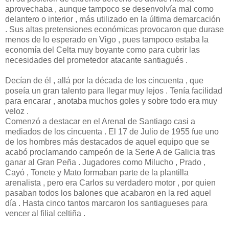
aprovechaba , aunque tampoco se desenvolvía mal como
delantero o interior , más utilizado en la última demarcación
. Sus altas pretensiones económicas provocaron que durase
menos de lo esperado en Vigo , pues tampoco estaba la
economía del Celta muy boyante como para cubrir las
necesidades del prometedor atacante santiagués .
Decían de él , allá por la década de los cincuenta , que
poseía un gran talento para llegar muy lejos . Tenía facilidad
para encarar , anotaba muchos goles y sobre todo era muy
veloz .
Comenzó a destacar en el Arenal de Santiago casi a
mediados de los cincuenta . El 17 de Julio de 1955 fue uno
de los hombres más destacados de aquel equipo que se
acabó proclamando campeón de la Serie A de Galicia tras
ganar al Gran Peña . Jugadores como Milucho , Prado ,
Cayó , Tonete y Mato formaban parte de la plantilla
arenalista , pero era Carlos su verdadero motor , por quien
pasaban todos los balones que acabaron en la red aquel
día . Hasta cinco tantos marcaron los santiagueses para
vencer al filial celtiña .