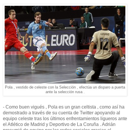
Pola , vestido de celeste con la Selección , efectúa un disparo a puerta
ante la selección rusa .
- Como buen vigués , Pola es un gran celtista , como así ha
demostrado a través de su cuenta de Twitter apoyando al
equipo celeste tras los últimos enfrentamientos ligueros ante
el Atlético de Madrid y Deportivo de La Coruña . Adrián