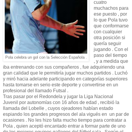
cuatro
muchachos para
ese puesto , por
lo que Pola tuvo
que conformarse
con cualquier
otra posición si
quería seguir
jugando . Con el
paso del tiempo
Pola celebra un gol con la Selección Española .
, y a medida que
iba entrenando con sus compañeros , fue adquiriendo una
gran calidad que le permitiría jugar muchos partidos . Luchó
y miró hacia adelante participando en categorías superiores
hasta tomarse en serio este deporte y convertirse en un
profesional del llamado Futsal .
Tras pasar por el Redondela y jugar la Liga Nacional
Juvenil por autonomías con 16 años de edad , recibió la
llamada del Lobelle , cuyos ojeadores habían estado
espiando los grandes progresos del ala vigués en un par de
ocasiones . No les hizo falta mucho tiempo para contratar a
Pola , quien aceptó encantado entrar a formar parte de uno
de los mejores equipos gallegos del fútbol sala . Según el