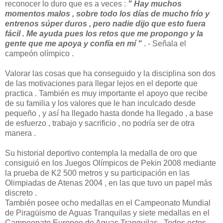
reconocer lo duro que es a veces :
" Hay muchos
momentos malos , sobre todo los días de mucho frío y
entrenos súper duros , pero nadie dijo que esto fuera
fácil . Me ayuda pues los retos que me propongo y la
gente que me apoya y confía en mí "
. - Señala el
campeón olímpico .
Valorar las cosas que ha conseguido y la disciplina son dos
de las motivaciones para llegar lejos en el deporte que
practica . También es muy importante el apoyo que recibe
de su familia y los valores que le han inculcado desde
pequeño , y así ha llegado hasta donde ha llegado , a base
de esfuerzo , trabajo y sacrificio , no podría ser de otra
manera .
Su historial deportivo contempla la medalla de oro que
consiguió en los Juegos Olímpicos de Pekin 2008 mediante
la prueba de K2 500 metros y su participación en las
Olimpiadas de Atenas 2004 , en las que tuvo un papel más
discreto .
También posee ocho medallas en el Campeonato Mundial
de Piragüismo de Aguas Tranquilas y siete medallas en el
Campeonato Europeo de Aguas Tranquilas . Todos estos