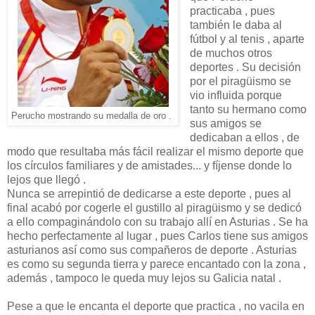
practicaba , pues
también le daba al
fútbol y al tenis , aparte
de muchos otros
deportes . Su decisión
por el piragüismo se
vio influida porque
tanto su hermano como
Perucho mostrando su medalla de oro .
sus amigos se
dedicaban a ellos , de
modo que resultaba más fácil realizar el mismo deporte que
los círculos familiares y de amistades... y fíjense donde lo
lejos que llegó .
Nunca se arrepintió de dedicarse a este deporte , pues al
final acabó por cogerle el gustillo al piragüismo y se dedicó
a ello compaginándolo con su trabajo allí en Asturias . Se ha
hecho perfectamente al lugar , pues Carlos tiene sus amigos
asturianos así como sus compañeros de deporte . Asturias
es como su segunda tierra y parece encantado con la zona ,
además , tampoco le queda muy lejos su Galicia natal .
Pese a que le encanta el deporte que practica , no vacila en