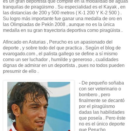
es un gran deportista que compite en la modalidad de aguas
tranquilas de piragüismo . Su especialidad es el Kayak , en
las distancias de 200 y 500 metros ( K-1 200 Y K-2 500 ) .
Su logro más importante fue ganar una medalla de oro en
las Olimpiadas de Pekín 2008 , aunque no es la única
medalla en su gran trayectoria deportiva como piragüista .
Afincado en Asturias , Perucho es un apasionado del
deporte , y sobre todo del que practica . Según el blog de
evarogado.com , el palista gallego se define a sí mismo
como un ser luchador , humilde y generoso , cualidades
dignas de admirar en un deportista , pues no todos pueden
presumir de ello .
- De pequeño soñaba
con ser veterinario o
bombero , pero
finalmente se decantó
por el piragüismo
dadas las habilidades
que poseía . Pero éste
no es el único deporte
que Perucho