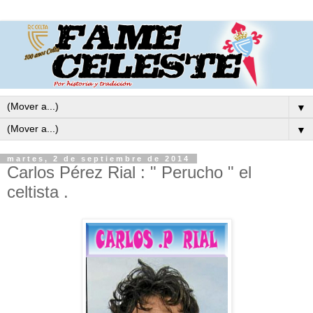
▼
▼
martes, 2 de septiembre de 2014
Carlos Pérez Rial : " Perucho " el
celtista .