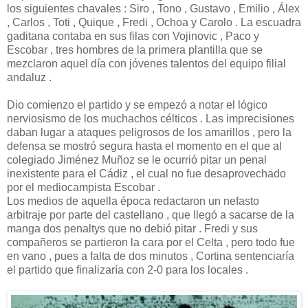
los siguientes chavales : Siro , Tono , Gustavo , Emilio , Álex
, Carlos , Toti , Quique , Fredi , Ochoa y Carolo . La escuadra
gaditana contaba en sus filas con Vojinovic , Paco y
Escobar , tres hombres de la primera plantilla que se
mezclaron aquel día con jóvenes talentos del equipo filial
andaluz .
Dio comienzo el partido y se empezó a notar el lógico
nerviosismo de los muchachos célticos . Las imprecisiones
daban lugar a ataques peligrosos de los amarillos , pero la
defensa se mostró segura hasta el momento en el que al
colegiado Jiménez Muñoz se le ocurrió pitar un penal
inexistente para el Cádiz , el cual no fue desaprovechado
por el mediocampista Escobar .
Los medios de aquella época redactaron un nefasto
arbitraje por parte del castellano , que llegó a sacarse de la
manga dos penaltys que no debió pitar . Fredi y sus
compañeros se partieron la cara por el Celta , pero todo fue
en vano , pues a falta de dos minutos , Cortina sentenciaría
el partido que finalizaría con 2-0 para los locales .