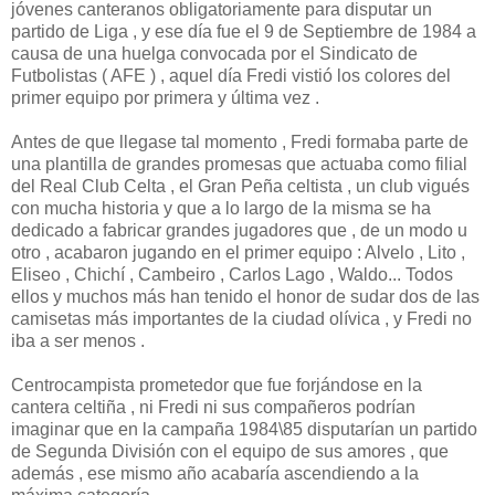
jóvenes canteranos obligatoriamente para disputar un
partido de Liga , y ese día fue el 9 de Septiembre de 1984 a
causa de una huelga convocada por el Sindicato de
Futbolistas ( AFE ) , aquel día Fredi vistió los colores del
primer equipo por primera y última vez .
Antes de que llegase tal momento , Fredi formaba parte de
una plantilla de grandes promesas que actuaba como filial
del Real Club Celta , el Gran Peña celtista , un club vigués
con mucha historia y que a lo largo de la misma se ha
dedicado a fabricar grandes jugadores que , de un modo u
otro , acabaron jugando en el primer equipo : Alvelo , Lito ,
Eliseo , Chichí , Cambeiro , Carlos Lago , Waldo... Todos
ellos y muchos más han tenido el honor de sudar dos de las
camisetas más importantes de la ciudad olívica , y Fredi no
iba a ser menos .
Centrocampista prometedor que fue forjándose en la
cantera celtiña , ni Fredi ni sus compañeros podrían
imaginar que en la campaña 1984\85 disputarían un partido
de Segunda División con el equipo de sus amores , que
además , ese mismo año acabaría ascendiendo a la