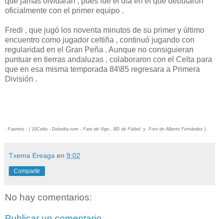
que jamás olvidarán , pues fue el día en el que debutaron
oficialmente con el primer equipo .
Fredi , que jugó los noventa minutos de su primer y último
encuentro como jugador celtiña , continuó jugando con
regularidad en el Gran Peña . Aunque no consiguieran
puntuar en tierras andaluzas , colaboraron con el Celta para
que en esa misma temporada 84\85 regresara a Primera
División .
- Fuentes : ( 10Celta - Delcelta.com , Faro de Vigo , BD de Fútbol y Foto de Alberto Fernández ) .
Txema Ereaga
en
9:02
Compartir
No hay comentarios:
Publicar un comentario