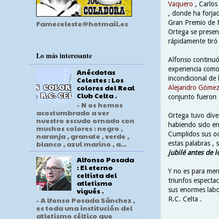
Vaquero
, Carlos
, donde ha forjad
Gran Premio de N
Fameceleste@hotmail.es
Ortega se presen
rápidamente tiró 
Lo más interesante
Alfonso continuó
experiencia como
Anécdotas
incondicional de 
Celestes : Los
colores del Real
Alejandro Góme
Club Celta .
conjunto fueron 
- N os hemos
acostumbrado a ver
Ortega tuvo diver
nuestro escudo ornado con
habiendo sido ent
muchos colores : negro ,
Cumplidos sus oc
naranja , granate , verde ,
blanco , azul marino , a...
estas palabras , 
jubilé antes de l
Alfonso Posada
: El eterno
Y no es para men
celtista del
triunfos espectac
atletismo
sus enormes labo
vigués .
R.C. Celta .
- A lfonso Posada Sánchez ,
es toda una institución del
atletismo céltico que