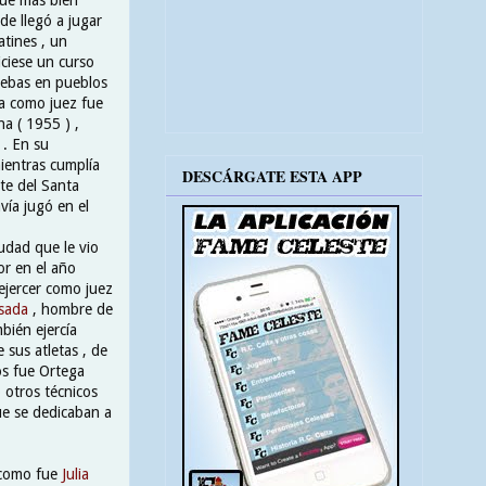
de llegó a jugar
atines , un
ciese un curso
ruebas en pueblos
ia como juez fue
a ( 1955 ) ,
 . En su
ientras cumplía
DESCÁRGATE ESTA APP
te del Santa
vía jugó en el
udad que le vio
or en el año
ejercer como juez
sada
, hombre de
bién ejercía
 sus atletas , de
s fue Ortega
 otros técnicos
ue se dedicaban a
, como fue
Julia