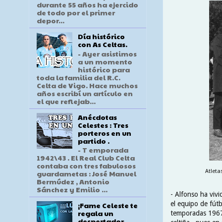
durante 55 años ha ejercido
de todo por el primer
depor...
Día histórico
con As Celtas.
- Ayer asistimos
a un momento
histórico para
toda la familia del R.C.
Celta de Vigo. Hace muchos
años escribí un artículo en
el que reflejab...
Anécdotas
Celestes : Tres
porteros en un
partido .
- T emporada
1942\43 . El Real Club Celta
contaba con tres fabulosos
Atleta
guardametas : José Manuel
Bermúdez , Antonio
Sánchez y Emilio ...
- Alfonso ha vivi
el equipo de fútb
¡Fame Celeste te
regala un
temporadas 1967\
despertador