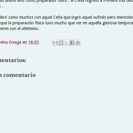
 su último año como preparador físico , el Celta regresó a Primera tras di
 .
ibró como muchos con aquel Celta que logró aquel sufrido pero merecido
 que la preparación física tuvo mucho que ver en aquella gloriosa tempor
eres con el atletismo .
xema Ereaga
en
18:05
entarios:
n comentario