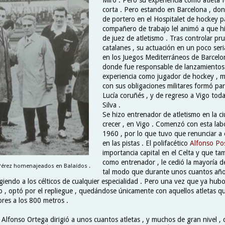
corta . Pero estando en Barcelona , don
de portero en el Hospitalet de hockey p
compañero de trabajo lel animó a que hi
de juez de atletismo . Tras controlar p
catalanes , su actuación en un poco ser
en los Juegos Mediterráneos de Barcelon
donde fue responsable de lanzamientos
experiencia como jugador de hockey , m
con sus obligaciones militares formó par
Lucía coruñés , y de regreso a Vigo toda
Silva .
Se hizo entrenador de atletismo en la ci
crecer , en Vigo . Comenzó con esta lab
1960 , por lo que tuvo que renunciar a 
en las pistas . El polifacético
Alfonso Po
importancia capital en el Celta y que tam
como entrenador , le cedió la mayoría de
 Pérez homenajeados en Balaídos .
tal modo que durante unos cuantos año
giendo a los célticos de cualquier especialidad . Pero una vez que ya hubo
io , optó por el repliegue , quedándose únicamente con aquellos atletas q
ores a los 800 metros .
 Alfonso Ortega dirigió a unos cuantos atletas , y muchos de gran nivel 