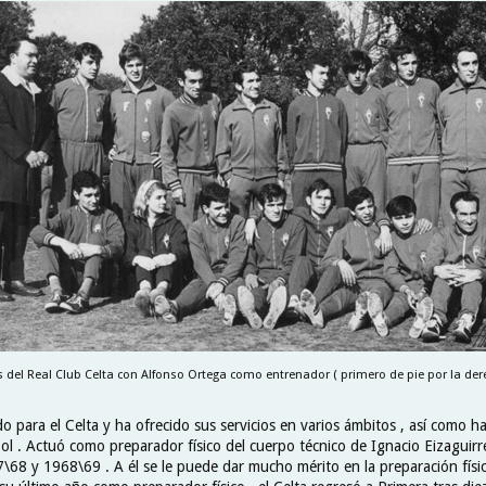
s del Real Club Celta con Alfonso Ortega como entrenador ( primero de pie por la dere
do para el Celta y ha ofrecido sus servicios en varios ámbitos , así como 
ol . Actuó como preparador físico del cuerpo técnico de Ignacio Eizaguirr
68 y 1968\69 . A él se le puede dar mucho mérito en la preparación físi