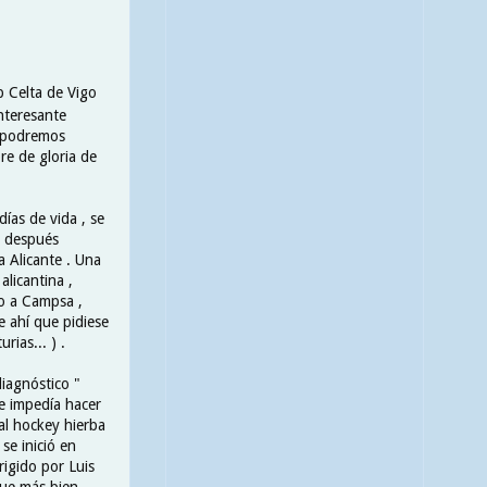
b Celta de Vigo
interesante
y podremos
re de gloria de
ías de vida , se
y después
 Alicante . Una
alicantina ,
o a Campsa ,
e ahí que pidiese
ias... ) .
iagnóstico "
le impedía hacer
al hockey hierba
se inició en
rigido por Luis
fue más bien