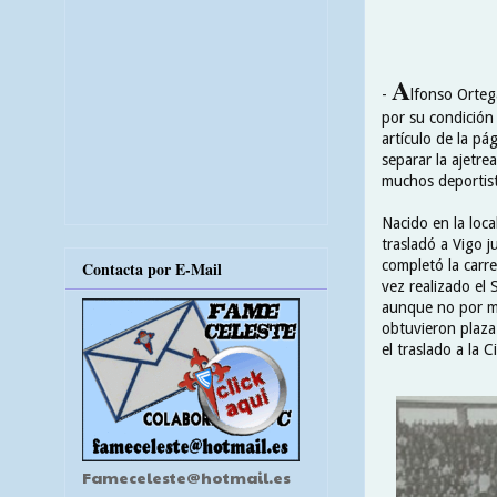
A
-
lfonso Orteg
por su condición 
artículo de la pá
separar la ajetr
muchos deportist
Nacido en la loca
trasladó a Vigo j
completó la carr
Contacta por E-Mail
vez realizado el 
aunque no por m
obtuvieron plaza 
el traslado a la 
Fameceleste@hotmail.es