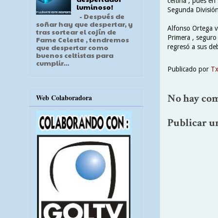
celtiña , pues en
luminoso!
Segunda División
- Después de
soñar hay que despertar, y
Alfonso Ortega v
tras sortear el cojín de
Primera , seguro
Fame Celeste , tendremos
que despertar como
regresó a sus deb
buenos celtistas para
cumplir...
Publicado por
T
No hay com
Web Colaboradora
Publicar u