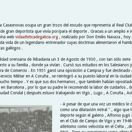
a Casasnovas ocupa un gran trozo del escudo que representa al Real Clu
de gran deportista que vivía por/para el deporte . Gracias a un amplio e 
gina web
vidaatleticadegalicia.org
, realizado por Don Emilio Navaza , ho
eada vida de un legendario entrenador cuyas doctrinas alimentaron el hamb
as gallegos .
lidad orensana de Ribadavia un 3 de Agosto de 1930 , con tan sólo siete d
unto a su familia , donde ya vivían . Cursó sus estudios en los Salesianos 
era de Comercio . En 1951 ganó una oposición a Campsa y fue destinado a
Servicio Militar en A Coruña , se reintegró a su puesto laboral en la ciudad 
ucho tiempo . Y es que sus dos hermanos , que también habían opositad
en Barcelona , por lo que su padre le recomendó la labor de cuidarlos , d
Ciudad Condal ( después estuvo trabajando en Vigo , Lugo , A Coruña , Astur
- A pesar de que una vez un médico le d
como una dilatación mitral " , algo que 
deporte según el galeno , Alfonso jugó 
en el Club de Campo de Vigo y en 1948 
atletismo como velocista en el Celta , ,di
Miró . Pero su experiencia como atleta 