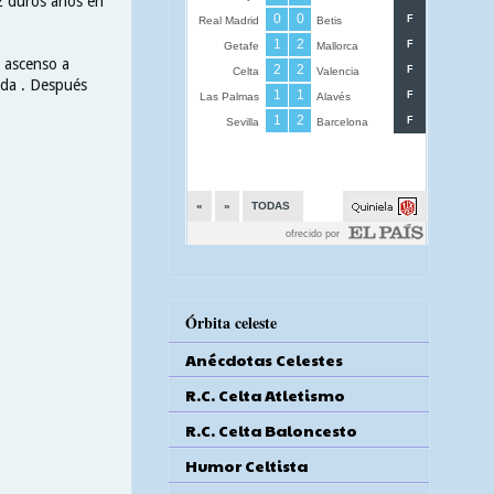
ez duros años en
 ascenso a
ada . Después
Órbita celeste
Anécdotas Celestes
R.C. Celta Atletismo
R.C. Celta Baloncesto
Humor Celtista