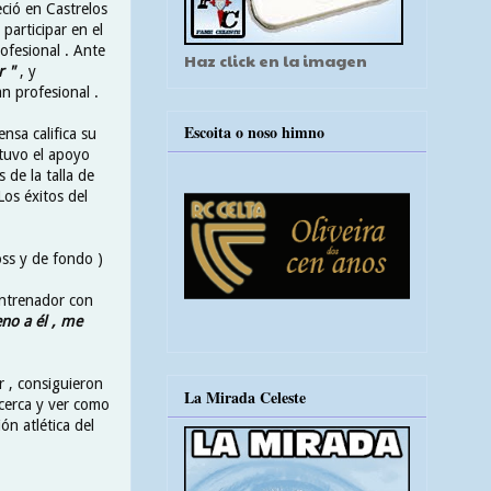
eció en Castrelos
participar en el
ofesional . Ante
Haz click en la imagen
r "
, y
n profesional .
Escoita o noso himno
nsa califica su
tuvo el apoyo
 de la talla de
 Los éxitos del
oss y de fondo )
entrenador con
no a él , me
 , consiguieron
La Mirada Celeste
 cerca y ver como
ón atlética del