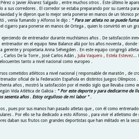
 Pérez o Javier Álvarez Salgado , entre muchos otros . Éste último le apar
o a sus corredores . El corredor se estaba preparando por su cuenta para 
avidad y le dijeron que lo mejor sería ponerse en manos de un técnico pr
tó , venía fumando y Alfonso le dijo :
" Para ser atleta no se puede fuma
el cigarro para ponerse en manos de Ortega , quien lo convirtió en un gra
 ejerciendo de entrenador durante muchísimos años . De satisfacción inme
 entrenador en el equipo New Balance allá por los años noventa , donde 
la gerente y propietaria Anna Seheigden . En este equipo congregó atletas
z
, Carlos De la Torre , José Carlos Adán ,
Julia Vaquero
,
Estela Estevez
...
elocuentes tanto a nivel nacional como europeo .
sos cometidos atléticos a nivel nacional ( responsable de maratón , de cr
renador oficial de la Federación Española en distintos Juegos Olímpicos .
henta años , mostró la satisfacción por el medio siglo que llevaba como 
según Vida Atlética de Galicia :
" Por este deporte y para dedicarme de lle
os sesenta años . Estoy orgulloso de mi labor "
.
os , pues por sus manos han pasado atletas que , con él como entrenador
ulares . Por ello se ha dedicado a esto Alfonso , para vivir el atletismo de
res daban sus frutos con grandes deportistas que han militado en la secci