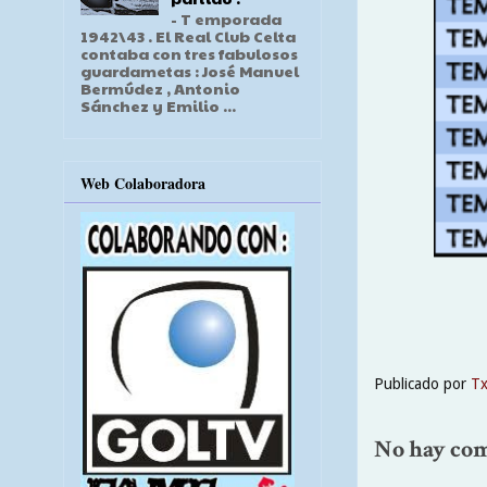
- T emporada
1942\43 . El Real Club Celta
contaba con tres fabulosos
guardametas : José Manuel
Bermúdez , Antonio
Sánchez y Emilio ...
Web Colaboradora
Publicado por
T
No hay com