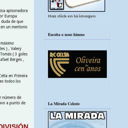
tica apisonadora
Haz click en la imagen
por Europa
y duda de que
 en un meritorio
Escoita o noso himno
l máximo
les ) , Valery
 Tomás ( 3 goles
afael Berges ,
Celta en Primera
es todos los
or número de
tuvo a punto de
La Mirada Celeste
IVISIÓN