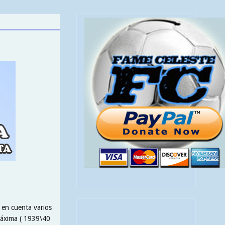
 en cuenta varios
 máxima ( 1939\40