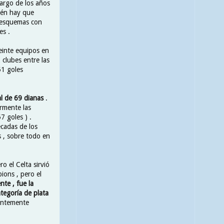
largo de los años
ién hay que
n esquemas con
es .
einte equipos en
 clubes entre las
51 goles
al de 69 dianas
.
rmente las
7 goles ) .
écadas de los
 , sobre todo en
 el Celta sirvió
ions , pero el
te , fue la
tegoría de plata
entemente