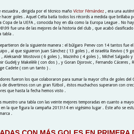
e escuadra , dirigida por el técnico maño
Víctor Férnández
, era una autén
 hacer goles . Aquel Celta batía todos los récords a medida que brillaba 
la Copa de la UEFA , conocida hoy en día como la Europa League . No ha
99 fue una de las mejores de la historia del club , que acabó clasificado
 tabla .
 repartieron de la siguiente manera : el búlgaro Penev con 14 tantos fue e
ipo , al que siguieron Juan Sánchez ( 13 goles ) , el israelita Revivo ( 9 go
) , Aleksandr Mostovoi ( 6 goles ) , Mazinho ( 4 goles ) , Míchel Salgado y
ir Gudelj y Makelèlè ( con dos ) , y Goran Djorovic , Fernando Cáceres , R
rge Cadete ( con un tanto ) .
dores fueron los que colaboraron para sumar la mayor cifra de goles del 
s de divertirnos con un gran fútbol , éstos muchachos superaron con crec
res que hasta la fecha hemos visto .
s muestro una tabla con las veinte mejores temporadas en cuanto a may
 y en la que figura la campaña 2013\14 en vigésimo lugar . Éste año se es
marca .
DAS CON MÁS GOLES EN PRIMERA D