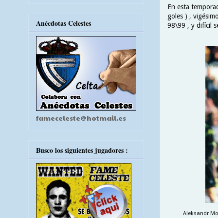
En esta temporada
goles ) , vigési
Anécdotas Celestes
98\99 , y difícil
fameceleste@hotmail.es
Busco los siguientes jugadores :
Aleksandr Mos