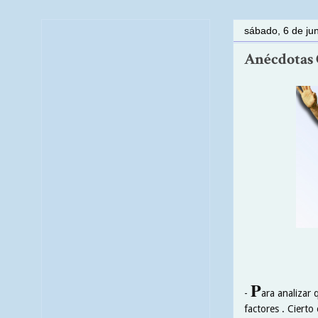
sábado, 6 de ju
Anécdotas C
P
-
ara analizar
factores . Ciert