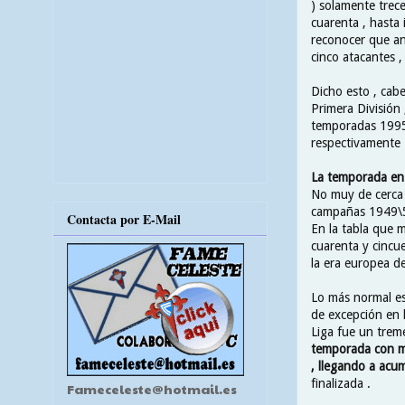
) solamente trec
cuarenta , hasta
reconocer que an
cinco atacantes ,
Dicho esto , cab
Primera División
temporadas 1995\
respectivamente 
La temporada en 
No muy de cerca 
campañas 1949\50
Contacta por E-Mail
En la tabla que m
cuarenta y cincu
la era europea de
Lo más normal es
de excepción en 
Liga fue un trem
temporada con ma
, llegando a acu
finalizada .
Fameceleste@hotmail.es