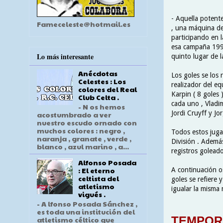
- Aquella potent
Fameceleste@hotmail.es
, una máquina de
participando en 
esa campaña 1998\
Lo más interesante
quinto lugar de la
Anécdotas
Los goles se los
Celestes : Los
realizador del equ
colores del Real
Karpin ( 8 goles 
Club Celta .
cada uno , Vladim
- N os hemos
Jordi Cruyff y Jo
acostumbrado a ver
nuestro escudo ornado con
muchos colores : negro ,
Todos estos juga
naranja , granate , verde ,
División . Ademá
blanco , azul marino , a...
registros goleado
Alfonso Posada
: El eterno
A continuación o
celtista del
goles se refiere
atletismo
igualar la misma 
vigués .
- A lfonso Posada Sánchez ,
es toda una institución del
TEMPORA
atletismo céltico que