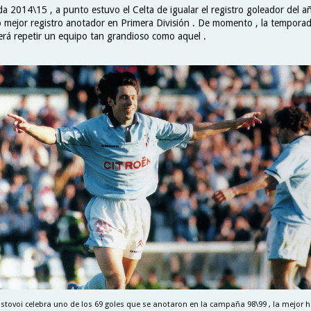
 2014\15 , a punto estuvo el Celta de igualar el registro goleador del añ
mo mejor registro anotador en Primera División . De momento , la temporad
 será repetir un equipo tan grandioso como aquel .
tovoi celebra uno de los 69 goles que se anotaron en la campaña 98\99 , la mejor ha