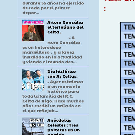
durante 55 años ha ejercido
:
de todo por el primer
depor...
Arturo González
el tertuliano del
Celta .
- A
rturo González
es un heterodoxo
maravilloso , y a la vez
instalado en la actualidad
y viendo el mundo des...
Día histórico
con As Celtas.
- Ayer asistimos
a un momento
histórico para
toda la familia del R.C.
Celta de Vigo. Hace muchos
años escribí un artículo en
el que reflejab...
Anécdotas
Celestes : Tres
porteros en un
partido .