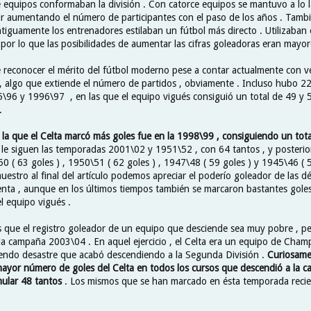
e equipos conformaban la división . Con catorce equipos se mantuvo a lo 
 ir aumentando el número de participantes con el paso de los años . Tamb
tiguamente los entrenadores estilaban un fútbol más directo . Utilizaba
 por lo que las posibilidades de aumentar las cifras goleadoras eran mayor
e reconocer el mérito del fútbol moderno pese a contar actualmente con v
 , algo que extiende el número de partidos , obviamente . Incluso hubo 22
96 y 1996\97 , en las que el equipo vigués consiguió un total de 49 y 
.
la que el Celta marcó más goles fue en la 1998\99 , consiguiendo un tot
le siguen las temporadas 2001\02 y 1951\52 , con 64 tantos , y posterio
 ( 63 goles ) , 1950\51 ( 62 goles ) , 1947\48 ( 59 goles ) y 1945\46 ( 5
uestro al final del artículo podemos apreciar el poderío goleador de las d
enta , aunque en los últimos tiempos también se marcaron bastantes goles
l equipo vigués .
 que el registro goleador de un equipo que desciende sea muy pobre , pero
la campaña 2003\04 . En aquel ejercicio , el Celta era un equipo de Champ
endo desastre que acabó descendiendo a la Segunda División .
Curiosamen
yor número de goles del Celta en todos los cursos que descendió a la ca
mular 48 tantos
. Los mismos que se han marcado en ésta temporada reci