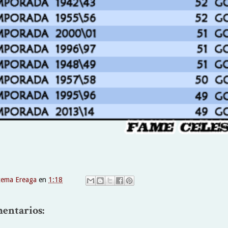
xema Ereaga
en
1:18
entarios: