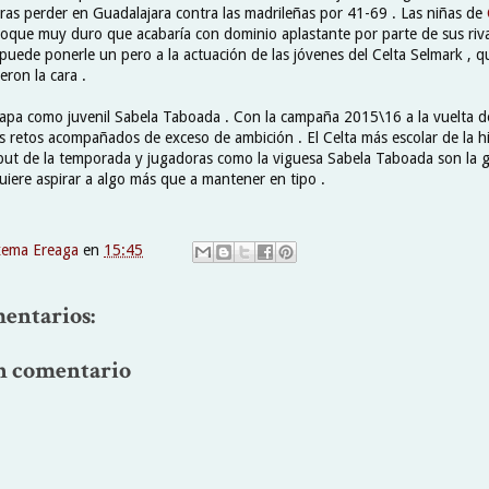
tras perder en Guadalajara contra las madrileñas por 41-69 . Las niñas de
choque muy duro que acabaría con dominio aplastante por parte de sus riva
 puede ponerle un pero a la actuación de las jóvenes del Celta Selmark , 
ron la cara .
tapa como juvenil Sabela Taboada . Con la campaña 2015\16 a la vuelta de
 retos acompañados de exceso de ambición . El Celta más escolar de la h
but de la temporada y jugadoras como la viguesa Sabela Taboada son la 
uiere aspirar a algo más que a mantener en tipo .
xema Ereaga
en
15:45
entarios:
n comentario