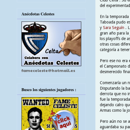
del experimentad
Anécdotas Celestes
En la temporada 
Taboada pudo est
y
Sara Seguín
. 
gran año para la
los playoffs de a
otras cosas dife
categoría a tene
Pero ese no era 
el Campeonato de
fameceleste@hotmail.es
desmerecido fina
Comenzaría un nu
Disputando la ba
Busco los siguientes jugadores :
derrota que no in
fue la temporada 
dejando calro qu
Armas como la jo
Pero aún no se a
aguardaba su part