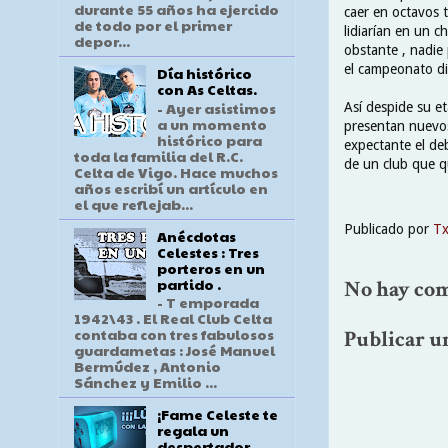
durante 55 años ha ejercido
caer en octavos 
de todo por el primer
lidiarían en un 
depor...
obstante , nadie
el campeonato die
Día histórico
con As Celtas.
- Ayer asistimos
Así despide su e
a un momento
presentan nuevos
histórico para
expectante el de
toda la familia del R.C.
de un club que q
Celta de Vigo. Hace muchos
años escribí un artículo en
el que reflejab...
Publicado por
T
Anécdotas
Celestes : Tres
porteros en un
partido .
No hay com
- T emporada
1942\43 . El Real Club Celta
contaba con tres fabulosos
Publicar u
guardametas : José Manuel
Bermúdez , Antonio
Sánchez y Emilio ...
¡Fame Celeste te
regala un
despertador