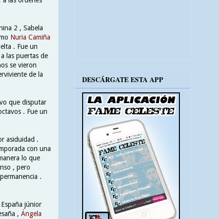
ina 2 , Sabela
como
Nuria Camiña
elta . Fue un
a las puertas de
nos se vieron
rviviente de la
DESCÁRGATE ESTA APP
uvo que disputar
octavos . Fue un
r asiduidad .
temporada con una
 manera lo que
enso , pero
 permanencia .
 España júnior
esaña ,
Ángela