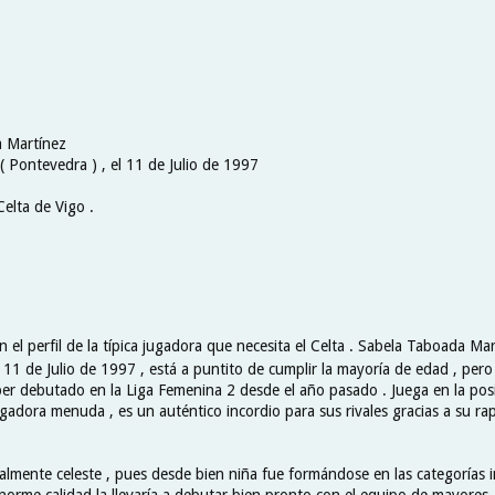
a Martínez
( Pontevedra ) , el 11 de Julio de 1997
Celta de Vigo .
n el perfil de la típica jugadora que necesita el Celta . Sabela Taboada Ma
 11 de Julio de 1997 , está a puntito de cumplir la mayoría de edad , per
er debutado en la Liga Femenina 2 desde el año pasado . Juega en la posi
gadora menuda , es un auténtico incordio para sus rivales gracias a su ra
almente celeste , pues desde bien niña fue formándose en las categorías in
norme calidad la llevaría a debutar bien pronto con el equipo de mayores 