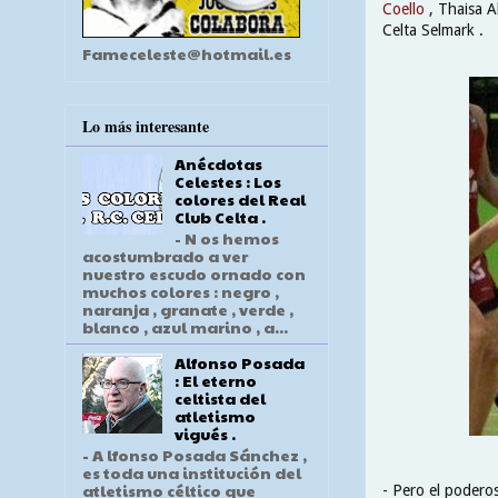
Coello
, Thaisa A
Celta Selmark .
Fameceleste@hotmail.es
Lo más interesante
Anécdotas
Celestes : Los
colores del Real
Club Celta .
- N os hemos
acostumbrado a ver
nuestro escudo ornado con
muchos colores : negro ,
naranja , granate , verde ,
blanco , azul marino , a...
Alfonso Posada
: El eterno
celtista del
atletismo
vigués .
- A lfonso Posada Sánchez ,
es toda una institución del
atletismo céltico que
- Pero el poderos