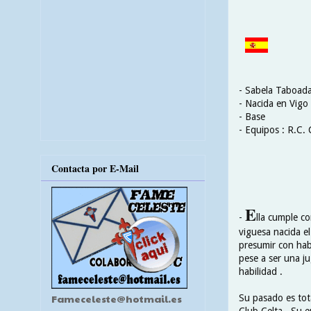
- Sabela Taboad
- Nacida en Vigo 
- Base
- Equipos : R.C. 
Contacta por E-Mail
E
-
lla cumple co
viguesa nacida el
presumir con hab
pese a ser una ju
habilidad .
Fameceleste@hotmail.es
Su pasado es tot
Club Celta . Su e