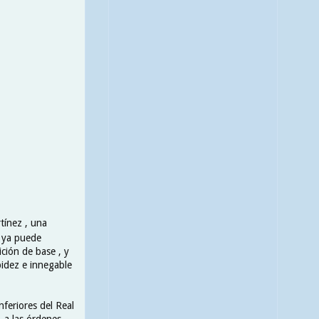
rtínez , una
o ya puede
ción de base , y
pidez e innegable
feriores del Real
, a las órdenes