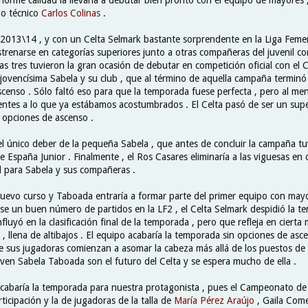
o técnico
Carlos Colinas
.
2013\14 , y con un Celta Selmark bastante sorprendente en la Liga Femen
renarse en categorías superiores junto a otras compañeras del juvenil 
Las tres tuvieron la gran ocasión de debutar en competición oficial con el C
 jovencísima Sabela y su club , que al término de aquella campaña terminó 
scenso . Sólo faltó eso para que la temporada fuese perfecta , pero al me
rentes a lo que ya estábamos acostumbrados . El Celta pasó de ser un supe
r opciones de ascenso .
el único deber de la pequeña Sabela , que antes de concluir la campaña t
 España Junior . Finalmente , el Ros Casares eliminaría a las viguesas en 
l para Sabela y sus compañeras .
evo curso y Taboada entraría a formar parte del primer equipo con mayo
se un buen número de partidos en la LF2 , el Celta Selmark despidió la 
fluyó en la clasificación final de la temporada , pero que refleja en cierta
, llena de altibajos . El equipo acabaría la temporada sin opciones de asc
e sus jugadoras comienzan a asomar la cabeza más allá de los puestos de
ven Sabela Taboada son el futuro del Celta y se espera mucho de ella .
cabaría la temporada para nuestra protagonista , pues el Campeonato de
icipación y la de jugadoras de la talla de
María Pérez Araújo
, Gaila Com