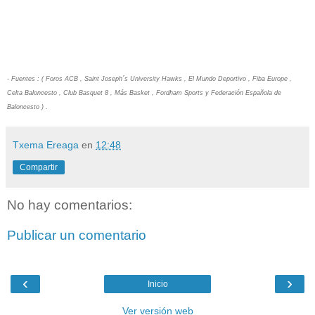
- Fuentes : ( Foros ACB , Saint Joseph´s University Hawks , El Mundo Deportivo , Fiba Europe ,
Celta Baloncesto , Club Basquet 8 , Más Basket , Fordham Sports y Federación Española de
Baloncesto ) .
Txema Ereaga
en
12:48
Compartir
No hay comentarios:
Publicar un comentario
‹
›
Inicio
Ver versión web