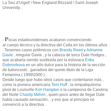
La Seu d'Urgell \ New England Blizzard \ Saint Joseph
University .
P
-
ocas estadounidenses acabaron convenciendo
al cuerpo técnico y la directiva del Celta en los últimos años
. Tenemos casos polémicos con
Brandy Reed
y
Adrianne
Davie
, irregular Davie , y la cabeza de turco Dale Hodges ,
que acabaría siendo sustituida por la eslovaca
Erika
Dobrovikova
en un año dulce para la historia de la sección
de baloncesto , ganadora del quinto título de la Liga
Femenina ( 1999\2000 ) .
Desde luego que hubo otros casos que contentaron más ,
como la pionera americana
Terri Huff
, la simpatiquísima
pívot de Louisville
Kim Hampton
o la campeona de Carolina
del Norte
Chasity Melvin
, quien poco antes de llegar Dale
había causado sensación... y eso que al principio no
convenció a la directiva .