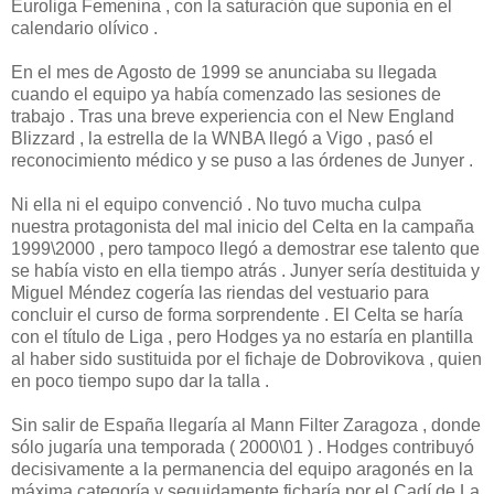
Euroliga Femenina , con la saturación que suponía en el
calendario olívico .
En el mes de Agosto de 1999 se anunciaba su llegada
cuando el equipo ya había comenzado las sesiones de
trabajo . Tras una breve experiencia con el New England
Blizzard , la estrella de la WNBA llegó a Vigo , pasó el
reconocimiento médico y se puso a las órdenes de Junyer .
Ni ella ni el equipo convenció . No tuvo mucha culpa
nuestra protagonista del mal inicio del Celta en la campaña
1999\2000 , pero tampoco llegó a demostrar ese talento que
se había visto en ella tiempo atrás . Junyer sería destituida y
Miguel Méndez cogería las riendas del vestuario para
concluir el curso de forma sorprendente . El Celta se haría
con el título de Liga , pero Hodges ya no estaría en plantilla
al haber sido sustituida por el fichaje de Dobrovikova , quien
en poco tiempo supo dar la talla .
Sin salir de España llegaría al Mann Filter Zaragoza , donde
sólo jugaría una temporada ( 2000\01 ) . Hodges contribuyó
decisivamente a la permanencia del equipo aragonés en la
máxima categoría y seguidamente ficharía por el Cadí de La