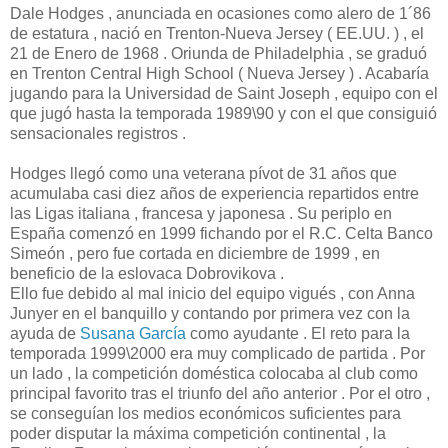
Dale Hodges , anunciada en ocasiones como alero de 1´86
de estatura , nació en Trenton-Nueva Jersey ( EE.UU. ) , el
21 de Enero de 1968 . Oriunda de Philadelphia , se graduó
en Trenton Central High School ( Nueva Jersey ) . Acabaría
jugando para la Universidad de Saint Joseph , equipo con el
que jugó hasta la temporada 1989\90 y con el que consiguió
sensacionales registros .
Hodges llegó como una veterana pívot de 31 años que
acumulaba casi diez años de experiencia repartidos entre
las Ligas italiana , francesa y japonesa . Su periplo en
España comenzó en 1999 fichando por el R.C. Celta Banco
Simeón , pero fue cortada en diciembre de 1999 , en
beneficio de la eslovaca Dobrovikova .
Ello fue debido al mal inicio del equipo vigués , con Anna
Junyer en el banquillo y contando por primera vez con la
ayuda de
Susana García
como ayudante . El reto para la
temporada 1999\2000 era muy complicado de partida . Por
un lado , la competición doméstica colocaba al club como
principal favorito tras el triunfo del año anterior . Por el otro ,
se conseguían los medios económicos suficientes para
poder disputar la máxima competición continental , la