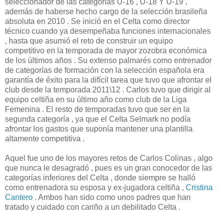
seleccionador de las categorías U-16 , U-18 Y U-19 ,
además de haberse hecho cargo de la selección brasileña
absoluta en 2010 . Se inició en el Celta como director
técnico cuando ya desempeñaba funciones internacionales
, hasta que asumió el reto de construir un equipo
competitivo en la temporada de mayor zozobra económica
de los últimos años . Su extenso palmarés como entrenador
de categorías de formación con la selección española era
garantía de éxito para la difícil tarea que tuvo que afrontar el
club desde la temporada 2011\12 . Carlos tuvo que dirigir al
equipo celtiña en su último año como club de la Liga
Femenina . El resto de temporadas tuvo que ser en la
segunda categoría , ya que el Celta Selmark no podía
afrontar los gastos que suponía mantener una plantilla
altamente competitiva .
Aquel fue uno de los mayores retos de Carlos Colinas , algo
que nunca le desagradó , pues es un gran conocedor de las
categorías inferiores del Celta , donde siempre se halló
como entrenadora su esposa y ex-jugadora celtiña ,
Cristina
Cantero
. Ambos han sido como unos padres que han
tratado y cuidado con cariño a un debilitado Celta .