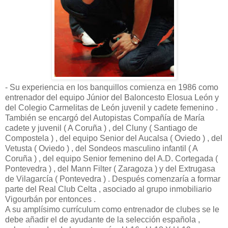
- Su experiencia en los banquillos comienza en 1986 como
entrenador del equipo Júnior del Baloncesto Elosua León y
del Colegio Carmelitas de León juvenil y cadete femenino .
También se encargó del Autopistas Compañía de María
cadete y juvenil ( A Coruña ) , del Cluny ( Santiago de
Compostela ) , del equipo Senior del Aucalsa ( Oviedo ) , del
Vetusta ( Oviedo ) , del Sondeos masculino infantil ( A
Coruña ) , del equipo Senior femenino del A.D. Cortegada (
Pontevedra ) , del Mann Filter ( Zaragoza ) y del Extrugasa
de Vilagarcía ( Pontevedra ) . Después comenzaría a formar
parte del Real Club Celta , asociado al grupo inmobiliario
Vigourbán por entonces .
A su amplísimo currículum como entrenador de clubes se le
debe añadir el de ayudante de la selección española ,