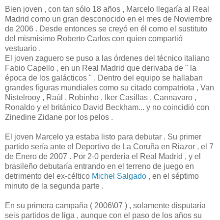
Bien joven , con tan sólo 18 años , Marcelo llegaría al Real
Madrid como un gran desconocido en el mes de Noviembre
de 2006 . Desde entonces se creyó en él como el sustituto
del mismísimo Roberto Carlos con quien compartió
vestuario .
El joven zaguero se puso a las órdenes del técnico italiano
Fabio Capello , en un Real Madrid que derivaba de " la
época de los galácticos " . Dentro del equipo se hallaban
grandes figuras mundiales como su citado compatriota , Van
Nistelrooy , Raúl , Robinho , Iker Casillas , Cannavaro ,
Ronaldo y el británico David Beckham... y no coincidió con
Zinedine Zidane por los pelos .
El joven Marcelo ya estaba listo para debutar . Su primer
partido sería ante el Deportivo de La Coruña en Riazor , el 7
de Enero de 2007 . Por 2-0 perdería el Real Madrid , y el
brasileño debutaría entrando en el terreno de juego en
detrimento del ex-céltico
Michel Salgado
, en el séptimo
minuto de la segunda parte .
En su primera campaña ( 2006\07 ) , solamente disputaría
seis partidos de liga , aunque con el paso de los años su