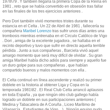
1978\79 . Y también llegaría la primera Copa de la Reina en
1981 , reto que se había convertido en obsesión tras fallar
en las finales de los tres ejercicios anteriores .
Pero Dori también vivió momentos tristes durante su
estancia en el Celta . Un 22 de Abril de 1981 , fallecería su
compañera
Maribel Lorenzo
tras sufrir unos días antes una
trombosis mientras entrenaba en el Circulo Católico de Vigo
. Dori , amiga de la excelente jugadora , se hallaba en el
recinto deportivo y tuvo que sufrir en directo aquella terrible
pérdida . Junto a sus compañeras , Barciela vivió aquel
amargo momento que será muy difícil de olvidar . Su gran
amiga Maribel había dicho adiós para siempre y aquello fue
un duro golpe para sus compañeras , que habían
compartido buenos y malos momentos con ella .
El Celta continuó en línea ascendente y realizó su primer
doblete en la historia al obtener Liga y Copa en la
temporada 1981\82 . El Real Club Celta arrancó aplausos
en toda España , ya que ningún otro club gallego había
logrado un doblete en sus participaciones anteriores (
Medina y Tabacalera de A Coruña , Liceo Marítimo de
Vilagarcía , Estudiantes de Vigo... ) . Ningún equipo pudo