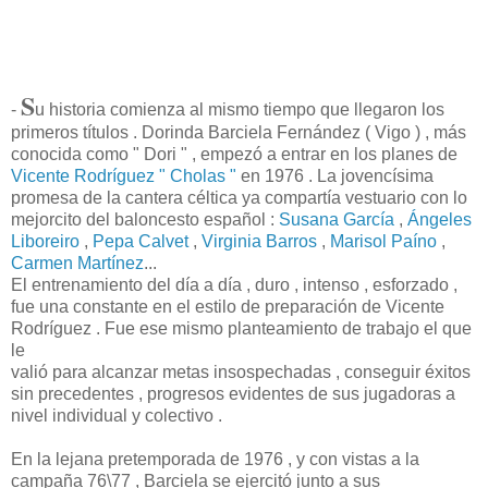
S
-
u historia comienza al mismo tiempo que llegaron los
primeros títulos . Dorinda Barciela Fernández ( Vigo ) , más
conocida como " Dori " , empezó a entrar en los planes de
Vicente Rodríguez " Cholas "
en 1976 . La jovencísima
promesa de la cantera céltica ya compartía vestuario con lo
mejorcito del baloncesto español :
Susana García
,
Ángeles
Liboreiro
,
Pepa Calvet
,
Virginia Barros
,
Marisol Paíno
,
Carmen Martínez
...
El entrenamiento del día a día , duro , intenso , esforzado ,
fue una constante en el estilo de preparación de Vicente
Rodríguez . Fue ese mismo planteamiento de trabajo el que
le
valió para alcanzar metas insospechadas , conseguir éxitos
sin precedentes , progresos evidentes de sus jugadoras a
nivel individual y colectivo .
En la lejana pretemporada de 1976 , y con vistas a la
campaña 76\77 , Barciela se ejercitó junto a sus