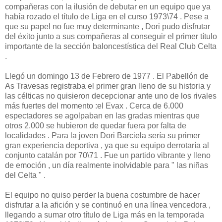
compañeras con la ilusión de debutar en un equipo que ya
había rozado el título de Liga en el curso 1973\74 . Pese a
que su papel no fue muy determinante , Dori pudo disfrutar
del éxito junto a sus compañeras al conseguir el primer título
importante de la sección baloncestística del Real Club Celta
.
Llegó un domingo 13 de Febrero de 1977 . El Pabellón de
As Travesas registraba el primer gran lleno de su historia y
las célticas no quisieron decepcionar ante uno de los rivales
más fuertes del momento :el Evax . Cerca de 6.000
espectadores se agolpaban en las gradas mientras que
otros 2.000 se hubieron de quedar fuera por falta de
localidades . Para la joven Dori Barciela sería su primer
gran experiencia deportiva , ya que su equipo derrotaría al
conjunto catalán por 70\71 . Fue un partido vibrante y lleno
de emoción , un día realmente inolvidable para " las niñas
del Celta " .
El equipo no quiso perder la buena costumbre de hacer
disfrutar a la afición y se continuó en una línea vencedora ,
llegando a sumar otro título de Liga más en la temporada