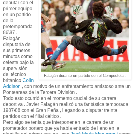
debutar con el
primer equipo
en un partido
de la
pretemporada
86\87 .
Falagán
disputaría de
sus primeros
minutos como
celeste bajo la
supervisión
del técnico
Falagán durante un partido con el Compostela .
británico
Colin
Addison
, con motivo de un enfrentamiento amistoso ante un
Ponteareas de la Tercera División .
Todo esto ocurrió en el momento crucial de su carrera
deportiva . Javier Falagán realizó una fantástica temporada
1987\88 con el Gran Peña , llegando a disputar treinta
partidos con el filial céltico .
Pero algo se tenía que interponer en la carrera de un
prometedor portero que ya había entrado de lleno en la