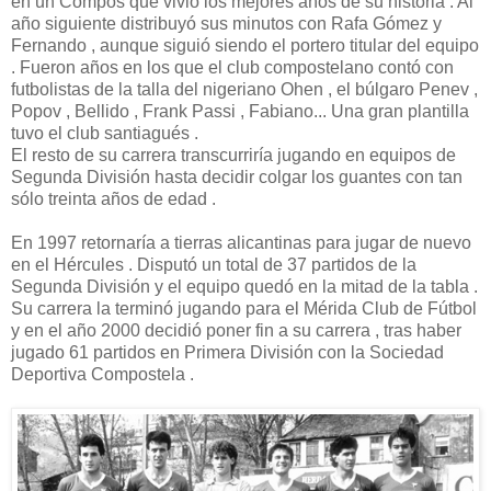
en un Compos que vivió los mejores años de su historia . Al
año siguiente distribuyó sus minutos con Rafa Gómez y
Fernando , aunque siguió siendo el portero titular del equipo
. Fueron años en los que el club compostelano contó con
futbolistas de la talla del nigeriano Ohen , el búlgaro Penev ,
Popov , Bellido , Frank Passi , Fabiano... Una gran plantilla
tuvo el club santiagués .
El resto de su carrera transcurriría jugando en equipos de
Segunda División hasta decidir colgar los guantes con tan
sólo treinta años de edad .
En 1997 retornaría a tierras alicantinas para jugar de nuevo
en el Hércules . Disputó un total de 37 partidos de la
Segunda División y el equipo quedó en la mitad de la tabla .
Su carrera la terminó jugando para el Mérida Club de Fútbol
y en el año 2000 decidió poner fin a su carrera , tras haber
jugado 61 partidos en Primera División con la Sociedad
Deportiva Compostela .