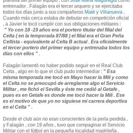
plantilla del primer equipo , con
José María Maguregui
como
entrenador . Falagán era el tercer arquero y se ejercitaba
todos los días junto a sus compañeros
Maté
y
Villanueva
.
Cuando más cerca estaba de debutar en competición oficial
, a Javier le tocó cumplir con sus obligaciones militares :
" Yo con 18 -19 años era el portero titular del filial del
Celta ( en la temporada 87/88 ) el filial era el Gran Peña
Celtista - equivalente al Celta B actual . Era oficialmente
el tercer portero del primer equipo y entrenaba todos los
dias con ellos "
.
Falagán lamentó no haber podido seguir en el Real Club
Celta , algo en lo que el club pudo intermediar :
" Esa
misma temporada me tocó en Mayo hacer la Mili y como
el Celta no se preocupó de arreglarme algo el Servicio
Militar , me fichó el Sevilla y éste me cedió al Getafe ,
pues es en Getafe es donde me tocó hacer la Mili . Ese
es el motivo de que yo no siguiese mi carrera deportiva
en el Celta "
.
Desde el club aún no eran conscientes de la perla perdida ,
y Falagán , con 19 años , tuvo que compaginar el Servicio
Militar con el fútbol en la pequeña localidad madrileña .