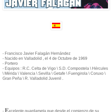
- Francisco Javier Falagán Hernández
- Nacido en Valladolid , el 4 de Octubre de 1969
- Portero
- Equipos : R.C. Celta de Vigo \ S.D. Compostela \ Hércules
\ Mérida \ Valencia \ Sevilla \ Getafe \ Fuengirola \ Coruxo \
Gran Peña \ R. Valladolid Juvenil .
E
-
xcelente guardameta que desde el comienzo de su