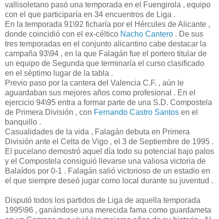
vallisoletano pasó una temporada en el Fuengirola , equipo
con el que participaría en 34 encuentros de Liga .
En la temporada 91\92 ficharía por el Hércules de Alicante ,
donde coincidió con el ex-céltico
Nacho Cantero
. De sus
tres temporadas en el conjunto alicantino cabe destacar la
campaña 93\94 , en la que Falagán fue el portero titular de
un equipo de Segunda que terminaría el curso clasificado
en el séptimo lugar de la tabla .
Previo paso por la cantera del Valencia C.F. , aún le
aguardaban sus mejores años como profesional . En el
ejercicio 94\95 entra a formar parte de una S.D. Compostela
de Primera División , con
Fernando Castro Santos
en el
banquillo .
Casualidades de la vida , Falagán debuta en Primera
División ante el Celta de Vigo , el 3 de Septiembre de 1995 .
El pucelano demostró aquel día todo su potencial bajo palos
y el Compostela consiguió llevarse una valiosa victoria de
Balaídos por 0-1 . Falagán salió victorioso de un estadio en
el que siempre deseó jugar como local durante su juventud .
Disputó todos los partidos de Liga de aquella temporada
1995\96 , ganándose una merecida fama como guardameta