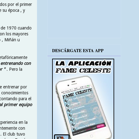
dos por el primer
e su época , y
ro de 1970 cuando
con los mayores
 , Miñán u
DESCÁRGATE ESTA APP
metafóricamente
o entrenando con
r "
. Pero la
ue entrenar por
y conocimientos
, contando para el
 al primer equipo
periencia en la
entemente con
. El club tuvo