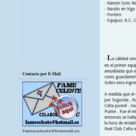
- Ramón Soto R
- Nacido en Vigo
- Portero
- Equipos: R.C. C
L
-
a calidad ve
en el primer equi
amueblada que era
Contacta por E-Mail
como guardameta 
todos esos ingred
A medida que el 
por Segunda , Ra
Celta juvenil . 
Puime . Fue el mi
entonces se hall
la hora de entabl
Real Club Celta 
Fameceleste@hotmail.es