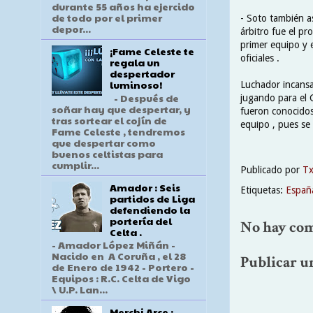
durante 55 años ha ejercido
de todo por el primer
- Soto también as
depor...
árbitro fue el pr
primer equipo y 
¡Fame Celeste te
oficiales .
regala un
despertador
luminoso!
Luchador incansa
- Después de
jugando para el 
soñar hay que despertar, y
fueron conocidos
tras sortear el cojín de
equipo , pues se 
Fame Celeste , tendremos
que despertar como
buenos celtistas para
cumplir...
Publicado por
T
Amador : Seis
Etiquetas:
Españ
partidos de Liga
defendiendo la
portería del
No hay com
Celta .
- Amador López Miñán -
Nacido en A Coruña , el 28
Publicar u
de Enero de 1942 - Portero -
Equipos : R.C. Celta de Vigo
\ U.P. Lan...
Merchi Arce :