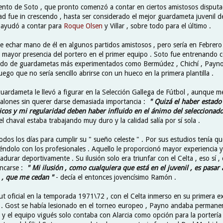
miento de Soto , que pronto comenzó a contar en ciertos amistosos disputa
ad fue in crescendo , hasta ser considerado el mejor guardameta juvenil d
e ayudó a contar para
Roque Olsen
y Villar , sobre todo para el último .
e echar mano de él en algunos partidos amistosos , pero sería en Febre
ió mayor presencia del portero en el primer equipo . Soto fue entrenando 
endo de guardametas más experimentados como Bermúdez , Chichí , Payno
uego que no sería sencillo abrirse con un hueco en la primera plantilla .
guardameta le llevó a figurar en la Selección Gallega de Fútbol , aunque 
alones sin querer darse demasiada importancia :
" Quizá el haber estad
icos y mi regularidad deben haber influido en el ánimo del seleccionado
el chaval estaba trabajando muy duro y la calidad salía por sí sola .
dos los días para cumplir su " sueño celeste " . Por sus estudios tenía q
éndolo con los profesionales . Aquello le proporcionó mayor experiencia 
adurar deportivamente . Su ilusión solo era triunfar con el Celta , eso sí 
ancarse :
" Mi ilusión , como cualquiera que está en el juvenil , es pasar
o , que me cedan "
- decía el entonces jovencísimo Ramón .
t oficial en la temporada 1971\72 , con el Celta inmerso en su primera ex
A
. Gost se había lesionado en el torneo europeo , Payno andaba perman
 y el equipo vigués solo contaba con Alarcia como opción para la portería 