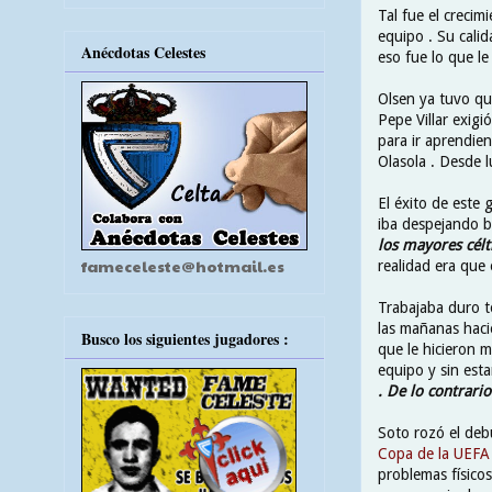
Tal fue el creci
equipo . Su calid
Anécdotas Celestes
eso fue lo que l
Olsen ya tuvo qu
Pepe Villar exig
para ir aprendi
Olasola . Desde l
El éxito de este 
iba despejando b
los mayores célt
fameceleste@hotmail.es
realidad era que 
Trabajaba duro to
las mañanas haci
Busco los siguientes jugadores :
que le hicieron m
equipo y sin est
. De lo contrari
Soto rozó el debu
Copa de la UEF
problemas físicos