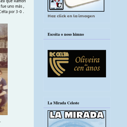
 , así que Ramón
 fue uno más ,
elta por 3-0 .
Haz click en la imagen
Escoita o noso himno
La Mirada Celeste
.