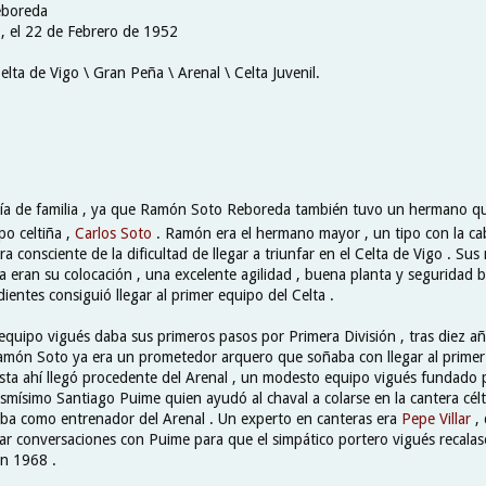
eboreda
 , el 22 de Febrero de 1952
elta de Vigo \ Gran Peña \ Arenal \ Celta Juvenil.
nía de familia , ya que Ramón Soto Reboreda también tuvo un hermano qu
po celtiña ,
Carlos Soto
. Ramón era el hermano mayor , un tipo con la ca
 consciente de la dificultad de llegar a triunfar en el Celta de Vigo . Sus
eran su colocación , una excelente agilidad , buena planta y seguridad b
ientes consiguió llegar al primer equipo del Celta .
equipo vigués daba sus primeros pasos por Primera División , tras diez 
món Soto ya era un prometedor arquero que soñaba con llegar al primer
Hasta ahí llegó procedente del Arenal , un modesto equipo vigués fundado
smísimo Santiago Puime quien ayudó al chaval a colarse en la cantera célt
aba como entrenador del Arenal . Un experto en canteras era
Pepe Villar
,
ar conversaciones con Puime para que el simpático portero vigués recalase 
en 1968 .