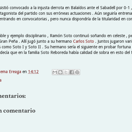
istió convocado a la injusta derrota en Balaídos ante el Sabadell por 0-1 ,
otagonista del partido con sus erróneas actuaciones . Aún seguiría entren
entrando en convocatorias , pero nunca dispondría de la titularidad en co
ble y ejemplo disciplinario , Ramón Soto continuó soñando en celeste , pe
Gran Peña . Allí jugó junto a su hermano
Carlos Soto
. Juntos jugaron vari
 como Soto I y Soto II . Su hermano sería el siguiente en probar fortuna 
decía que en la familia Soto Reboreda había calidad de sobra en esto del f
xema Ereaga
en
14:12
a
entarios:
n comentario