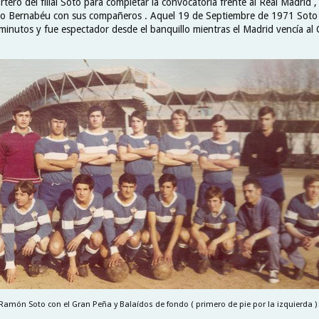
ortero del filial Soto para completar la convocatoria frente al Real Madrid
ago Bernabéu con sus compañeros . Aquel 19 de Septiembre de 1971 Soto
inutos y fue espectador desde el banquillo mientras el Madrid vencía al C
Ramón Soto con el Gran Peña y Balaídos de fondo ( primero de pie por la izquierda ) 