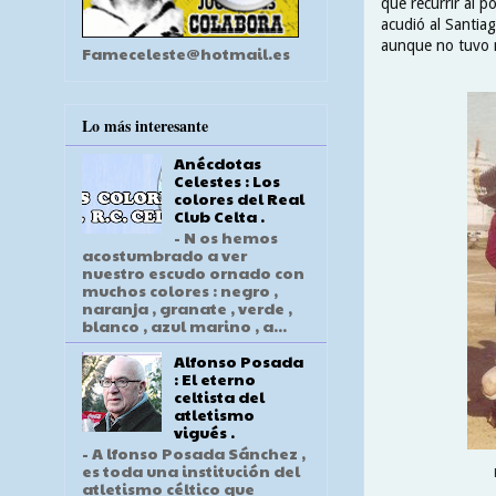
que recurrir al p
acudió al Santi
aunque no tuvo m
Fameceleste@hotmail.es
Lo más interesante
Anécdotas
Celestes : Los
colores del Real
Club Celta .
- N os hemos
acostumbrado a ver
nuestro escudo ornado con
muchos colores : negro ,
naranja , granate , verde ,
blanco , azul marino , a...
Alfonso Posada
: El eterno
celtista del
atletismo
vigués .
- A lfonso Posada Sánchez ,
es toda una institución del
atletismo céltico que