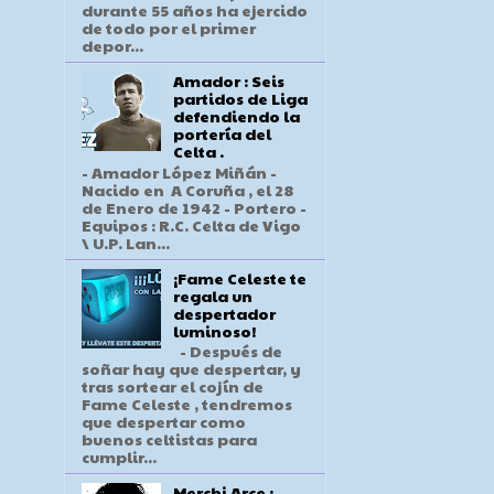
durante 55 años ha ejercido
de todo por el primer
depor...
Amador : Seis
partidos de Liga
defendiendo la
portería del
Celta .
- Amador López Miñán -
Nacido en A Coruña , el 28
de Enero de 1942 - Portero -
Equipos : R.C. Celta de Vigo
\ U.P. Lan...
¡Fame Celeste te
regala un
despertador
luminoso!
- Después de
soñar hay que despertar, y
tras sortear el cojín de
Fame Celeste , tendremos
que despertar como
buenos celtistas para
cumplir...
Merchi Arce :