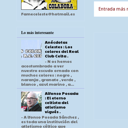
Entrada más r
Fameceleste@hotmail.es
Lo más interesante
Anécdotas
Celestes : Los
colores del Real
Club Celta .
- N os hemos
acostumbrado a ver
nuestro escudo ornado con
muchos colores : negro ,
naranja , granate , verde ,
blanco , azul marino , a...
Alfonso Posada
: El eterno
celtista del
atletismo
vigués .
- A lfonso Posada Sánchez ,
es toda una institución del
atletismo céltico que