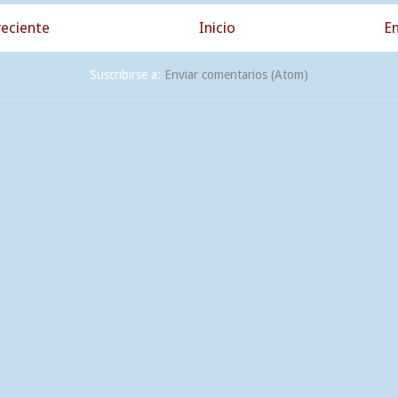
eciente
Inicio
En
Suscribirse a:
Enviar comentarios (Atom)