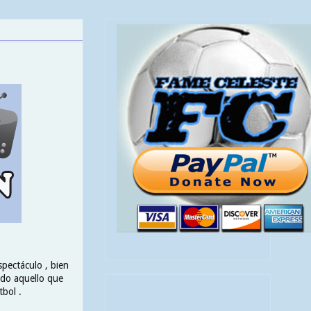
spectáculo , bien
todo aquello que
tbol .