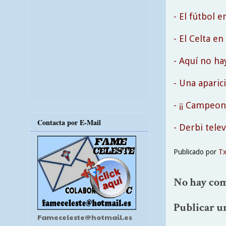
- El fútbol en
- El Celta en 
- Aquí no hay
- Una aparici
- ¡¡ Campeone
Contacta por E-Mail
- Derbi tele
Publicado por
T
No hay com
Publicar u
Fameceleste@hotmail.es