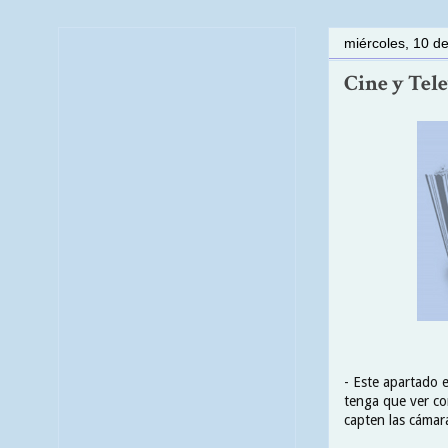
miércoles, 10 d
Cine y Tele
- Este apartado e
tenga que ver con
capten las cámara