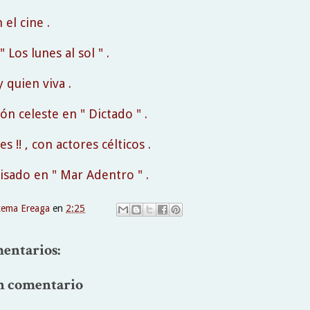
 el cine .
" Los lunes al sol " .
 quien viva .
ón celeste en " Dictado " .
s !! , con actores célticos .
visado en " Mar Adentro " .
xema Ereaga
en
2:25
entarios:
n comentario