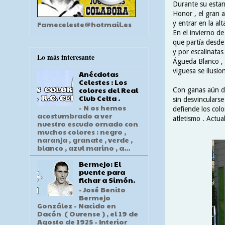
Durante su estanc
Honor , el gran a
y entrar en la al
Fameceleste@hotmail.es
En el invierno d
que partía desde
y por escalinatas
Lo más interesante
Águeda Blanco , 
viguesa se ilusio
Anécdotas
Celestes : Los
colores del Real
Con ganas aún de
Club Celta .
sin desvincularse
- N os hemos
defiende los colo
acostumbrado a ver
atletismo . Actua
nuestro escudo ornado con
muchos colores : negro ,
naranja , granate , verde ,
blanco , azul marino , a...
Bermejo: El
puente para
fichar a Simón.
- José Benito
Bermejo
González - Nacido en
Dacón ( Ourense ) , el 19 de
Agosto de 1925 - Interior