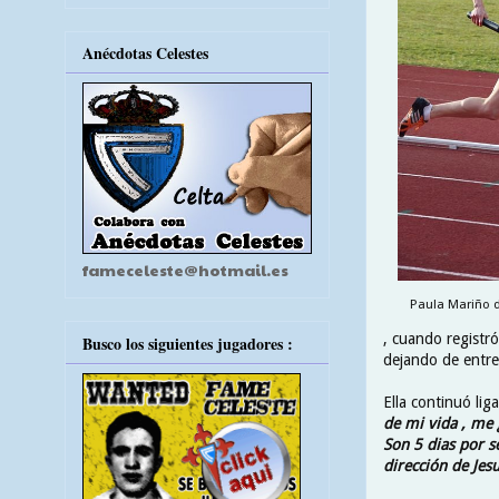
Anécdotas Celestes
fameceleste@hotmail.es
Paula Mariño d
, cuando registr
Busco los siguientes jugadores :
dejando de entren
Ella continuó lig
de mi vida , me 
Son 5 dias por s
dirección de Jes