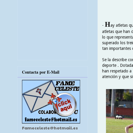
H
-
ay atletas q
atletas que han 
lo que represent
superado los tre
tan importantes 
Se la describe c
deporte . Dotada 
han respetado a 
Contacta por E-Mail
atención y que s
Fameceleste@hotmail.es