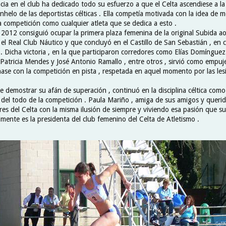
ia en el club ha dedicado todo su esfuerzo a que el Celta ascendiese a la
nhelo de las deportistas célticas . Ella competía motivada con la idea de 
ta competición como cualquier atleta que se dedica a esto .
e 2012 consiguió ocupar la primera plaza femenina de la original Subida a
 el Real Club Náutico y que concluyó en el Castillo de San Sebastián , en 
 . Dicha victoria , en la que participaron corredores como Elías Domínguez 
Patricia Mendes y José Antonio Ramallo , entre otros , sirvió como empuj
nase con la competición en pista , respetada en aquel momento por las les
 demostrar su afán de superación , continuó en la disciplina céltica como
 del todo de la competición . Paula Mariño , amiga de sus amigos y querida
res del Celta con la misma ilusión de siempre y viviendo esa pasión que su
lmente es la presidenta del club femenino del Celta de Atletismo .