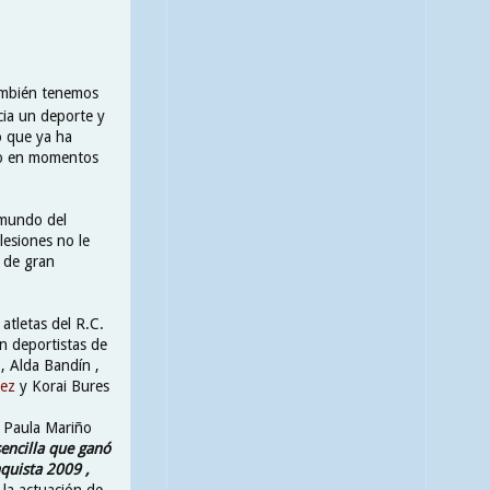
también tenemos
cia un deporte y
o que ya ha
ipo en momentos
 mundo del
lesiones no le
e de gran
atletas del R.C.
n deportistas de
e
, Alda Bandín ,
rez
y Korai Bures
a Paula Mariño
 sencilla que ganó
quista 2009 ,
 la actuación de