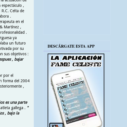
 espectáculo ,
 R.C. Celta de
abora .
erapeuta en el
 & Martínez ,
rofesionalidad .
viguesa ya
laba un futuro
DESCÁRGATE ESTA APP
otivada por su
n sus objetivos :
espues , bajar
r por el
an forma del 2004
steriormente ,
os es una parte
 atleta gallega .
"
s , bajo la