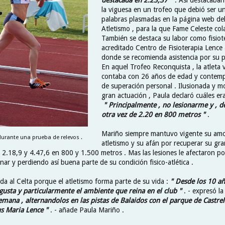
la viguesa en un trofeo que debió ser un
palabras plasmadas en la página web del
Atletismo , para la que Fame Celeste col
También se destaca su labor como fisiot
acreditado Centro de Fisioterapia Lence
donde se recomienda asistencia por su p
En aquel Trofeo Reconquista , la atleta 
contaba con 26 años de edad y contemp
de superación personal . Ilusionada y m
gran actuación , Paula declaró cuáles era
" Principalmente , no lesionarme y , d
otra vez de 2.20 en 800 metros "
.
Mariño siempre mantuvo vigente su amo
urante una prueba de relevos .
atletismo y su afán por recuperar su gr
ó 2.18,9 y 4.47,6 en 800 y 1.500 metros . Mas las lesiones le afectaron po
ar y perdiendo así buena parte de su condición fisico-atlética .
ada al Celta porque el atletismo forma parte de su vida :
" Desde los 10 añ
gusta y particularmente el ambiente que reina en el club "
. - expresó la
emana , alternandolos en las pistas de Balaidos con el parque de Castrelo
us Maria Lence "
. - añade Paula Mariño .