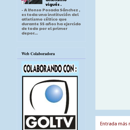
vigués .
- A lfonso Posada Sánchez ,
es toda una institución del
atletismo céltico que
durante 55 años ha ejercido
de todo por el primer
depor...
Web Colaboradora
Entrada más r