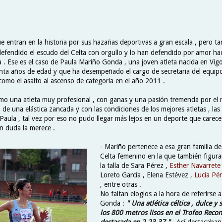
ue entran en la historia por sus hazañas deportivas a gran escala , pero 
defendido el escudo del Celta con orgullo y lo han defendido por amor ha
a . Ese es el caso de Paula Mariño Gonda , una joven atleta nacida en Vig
inta años de edad y que ha desempeñado el cargo de secretaria del equ
como el asalto al ascenso de categoría en el año 2011 .
omo una atleta muy profesional , con ganas y una pasión tremenda por el
de una elástica zancada y con las condiciones de los mejores atletas , las 
Paula , tal vez por eso no pudo llegar más lejos en un deporte que carec
in duda la merece .
- Mariño pertenece a esa gran familia de 
Celta femenino en la que también figura
la talla de Sara Pérez ,
Esther Navarret
Loreto García , Elena Estévez ,
Lucía Pé
, entre otras .
No faltan elogios a la hora de referirse 
Gonda :
" Una atlética céltica , dulce y
los 800 metros lisos en el Trofeo Recon
destacada en 2.23,37 "
. Así destacaban