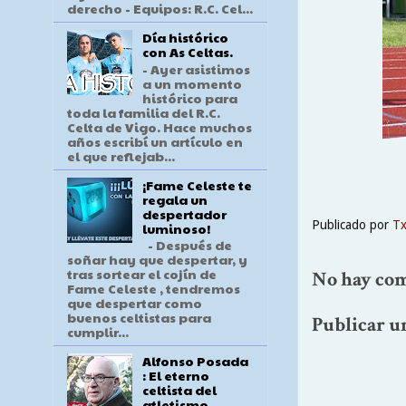
derecho - Equipos: R.C. Cel...
Día histórico
con As Celtas.
- Ayer asistimos
a un momento
histórico para
toda la familia del R.C.
Celta de Vigo. Hace muchos
años escribí un artículo en
el que reflejab...
¡Fame Celeste te
regala un
despertador
Publicado por
T
luminoso!
- Después de
soñar hay que despertar, y
tras sortear el cojín de
No hay com
Fame Celeste , tendremos
que despertar como
buenos celtistas para
Publicar u
cumplir...
Alfonso Posada
: El eterno
celtista del
atletismo