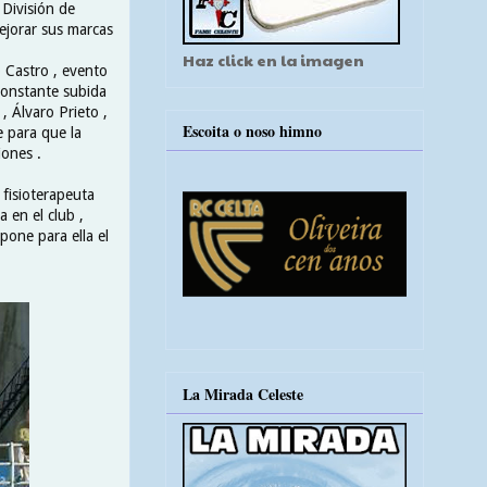
 División de
mejorar sus marcas
Haz click en la imagen
o Castro , evento
constante subida
, Álvaro Prieto ,
Escoita o noso himno
e para que la
iones .
 fisioterapeuta
 en el club ,
pone para ella el
La Mirada Celeste