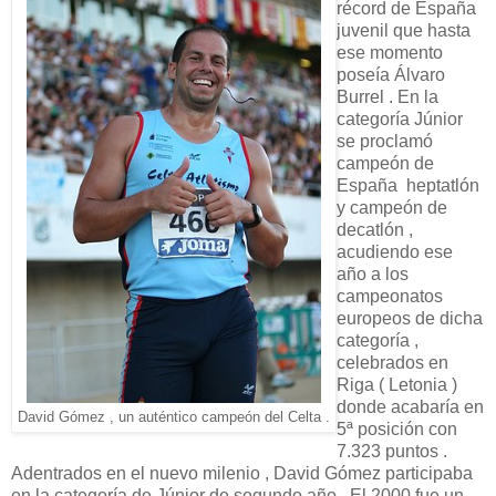
récord de España
juvenil que hasta
ese momento
poseía Álvaro
Burrel . En la
categoría Júnior
se proclamó
campeón de
España heptatlón
y campeón de
decatlón ,
acudiendo ese
año a los
campeonatos
europeos de dicha
categoría ,
celebrados en
Riga ( Letonia )
donde acabaría en
David Gómez , un auténtico campeón del Celta .
5ª posición con
7.323 puntos .
Adentrados en el nuevo milenio , David Gómez participaba
en la categoría de Júnior de segundo año . El 2000 fue un