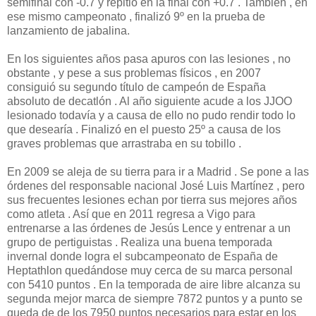
semifinal con -0.7 y repitió en la final con +0.7 . También , en
ese mismo campeonato , finalizó 9º en la prueba de
lanzamiento de jabalina.
En los siguientes años pasa apuros con las lesiones , no
obstante , y pese a sus problemas físicos , en 2007
consiguió su segundo título de campeón de España
absoluto de decatlón . Al año siguiente acude a los JJOO
lesionado todavía y a causa de ello no pudo rendir todo lo
que desearía . Finalizó en el puesto 25º a causa de los
graves problemas que arrastraba en su tobillo .
En 2009 se aleja de su tierra para ir a Madrid . Se pone a las
órdenes del responsable nacional José Luis Martínez , pero
sus frecuentes lesiones echan por tierra sus mejores años
como atleta . Así que en 2011 regresa a Vigo para
entrenarse a las órdenes de Jesús Lence y entrenar a un
grupo de pertiguistas . Realiza una buena temporada
invernal donde logra el subcampeonato de España de
Heptathlon quedándose muy cerca de su marca personal
con 5410 puntos . En la temporada de aire libre alcanza su
segunda mejor marca de siempre 7872 puntos y a punto se
queda de de los 7950 puntos necesarios para estar en los