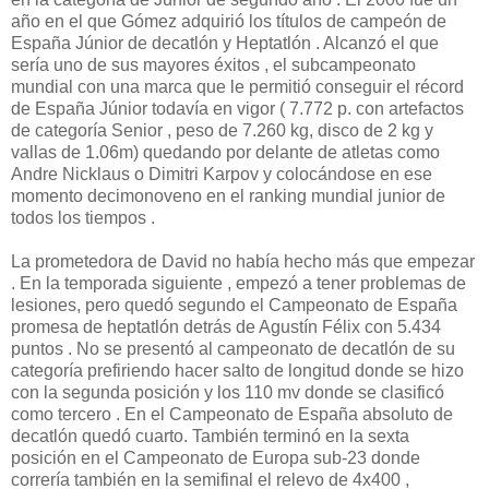
año en el que Gómez adquirió los títulos de campeón de
España Júnior de decatlón y Heptatlón . Alcanzó el que
sería uno de sus mayores éxitos , el subcampeonato
mundial con una marca que le permitió conseguir el récord
de España Júnior todavía en vigor ( 7.772 p. con artefactos
de categoría Senior , peso de 7.260 kg, disco de 2 kg y
vallas de 1.06m) quedando por delante de atletas como
Andre Nicklaus o Dimitri Karpov y colocándose en ese
momento decimonoveno en el ranking mundial junior de
todos los tiempos .
La prometedora de David no había hecho más que empezar
. En la temporada siguiente , empezó a tener problemas de
lesiones, pero quedó segundo el Campeonato de España
promesa de heptatlón detrás de Agustín Félix con 5.434
puntos . No se presentó al campeonato de decatlón de su
categoría prefiriendo hacer salto de longitud donde se hizo
con la segunda posición y los 110 mv donde se clasificó
como tercero . En el Campeonato de España absoluto de
decatlón quedó cuarto. También terminó en la sexta
posición en el Campeonato de Europa sub-23 donde
correría también en la semifinal el relevo de 4x400 ,