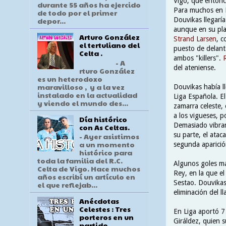
Vigo, que entonc
durante 55 años ha ejercido
Para muchos en 
de todo por el primer
Douvikas llegaría
depor...
aunque en su pla
Arturo González
Strand Larsen
, c
el tertuliano del
puesto de delan
Celta .
ambos "killers".
- A
del ateniense.
rturo González
es un heterodoxo
maravilloso , y a la vez
Douvikas había l
instalado en la actualidad
Liga Española. E
y viendo el mundo des...
zamarra celeste, 
a los vigueses, p
Día histórico
Demasiado vibran
con As Celtas.
su parte, el ata
- Ayer asistimos
a un momento
segunda aparici
histórico para
toda la familia del R.C.
Algunos goles má
Celta de Vigo. Hace muchos
Rey, en la que el
años escribí un artículo en
Sestao. Douvikas
el que reflejab...
eliminación del 
Anécdotas
Celestes : Tres
En Liga aportó 7 
porteros en un
Giráldez, quien s
partido .