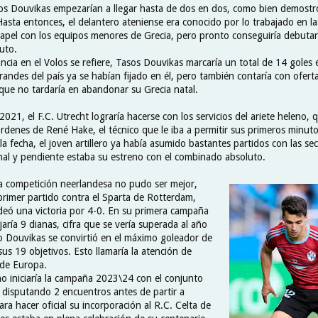
os Douvikas empezarían a llegar hasta de dos en dos, como bien demostró
Hasta entonces, el delantero ateniense era conocido por lo trabajado en l
papel con los equipos menores de Grecia, pero pronto conseguiría debutar
uto.
ncia en el Volos se refiere, Tasos Douvikas marcaría un total de 14 goles 
andes del país ya se habían fijado en él, pero también contaría con ofert
 que no tardaría en abandonar su Grecia natal.
 2021, el F.C. Utrecht lograría hacerse con los servicios del ariete heleno, 
órdenes de René Hake, el técnico que le iba a permitir sus primeros minuto
 la fecha, el joven artillero ya había asumido bastantes partidos con las se
nal y pendiente estaba su estreno con el combinado absoluto.
la competición neerlandesa no pudo ser mejor,
rimer partido contra el Sparta de Rotterdam,
eó una victoria por 4-0. En su primera campaña
jaría 9 dianas, cifra que se vería superada al año
o Douvikas se convirtió en el máximo goleador de
 sus 19 objetivos. Esto llamaría la atención de
de Europa.
no iniciaría la campaña 2023\24 con el conjunto
disputando 2 encuentros antes de partir a
para hacer oficial su incorporación al R.C. Celta de