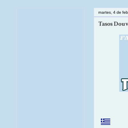
martes, 4 de fe
Tasos Douvi