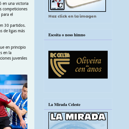
 en una victoria
as competiciones
 para el
Haz click en la imagen
en 30 partidos.
as de ligas más
Escoita o noso himno
que en principio
s en la
cciones juveniles
La Mirada Celeste