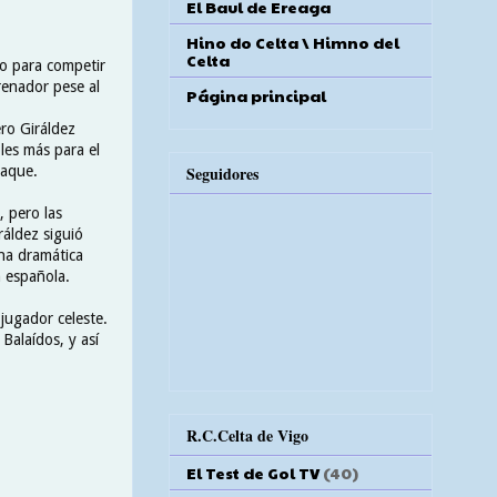
El Baul de Ereaga
Hino do Celta \ Himno del
Celta
ro para competir
trenador pese al
Página principal
ro Giráldez
les más para el
ataque.
Seguidores
, pero las
ráldez siguió
na dramática
n española.
jugador celeste.
Balaídos, y así
R.C.Celta de Vigo
El Test de Gol TV
(40)