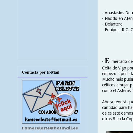
- Anastasios Dou
- Nacido en Aten
- Delantero
- Equipos: R.C. C
E
-
l mercado de
Celta de Vigo por
Contacta por E-Mail
empezó a pedir l
Mucho más pudimo
célticos a pujar 
como el Asteras T
Ahora tendrá que
cantidad para ha
de celeste demost
otros 8 en la Co
Fameceleste@hotmail.es