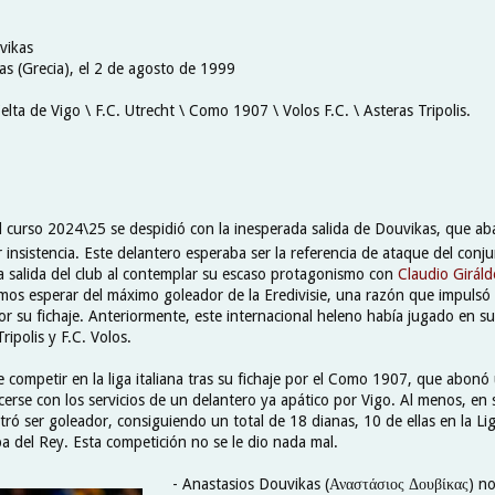
vikas
as (Grecia), el 2 de agosto de 1999
elta de Vigo \ F.C. Utrecht \ Como 1907 \ Volos F.C. \ Asteras Tripolis.
l curso 2024\25 se despidió con la inesperada salida de Douvikas, que a
 insistencia. Este delantero esperaba ser la referencia de ataque del conju
a salida del club al contemplar su escaso protagonismo con
Claudio Giráld
s esperar del máximo goleador de la Eredivisie, una razón que impulsó a
por su fichaje. Anteriormente, este internacional heleno había jugado en su
ripolis y F.C. Volos.
 competir en la liga italiana tras su fichaje por el Como 1907, que abon
cerse con los servicios de un delantero ya apático por Vigo. Al menos, en
ró ser goleador, consiguiendo un total de 18 dianas, 10 de ellas en la Li
pa del Rey. Esta competición no se le dio nada mal.
- Anastasios Douvikas (Αναστάσιος Δουβίκας) no