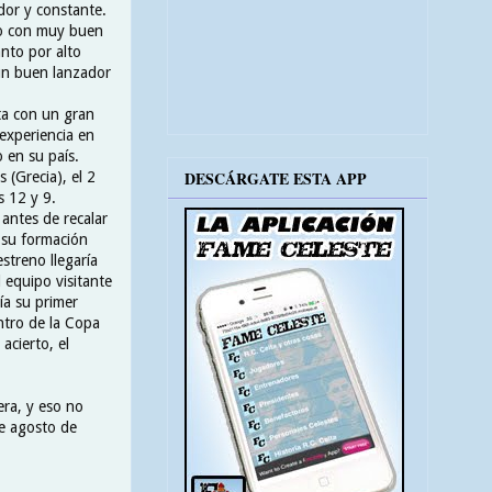
ador y constante.
ipo con muy buen
nto por alto
un buen lanzador
ta con un gran
 experiencia en
 en su país.
DESCÁRGATE ESTA APP
 (Grecia), el 2
es 12 y 9.
 antes de recalar
e su formación
streno llegaría
 equipo visitante
ía su primer
ntro de la Copa
acierto, el
era, y eso no
de agosto de