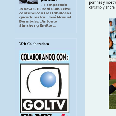
porriñés y mostr
- T emporada
celtismo y ahora
1942\43 . El Real Club Celta
contaba con tres fabulosos
guardametas : José Manuel
Bermúdez , Antonio
Sánchez y Emilio ...
Web Colaboradora