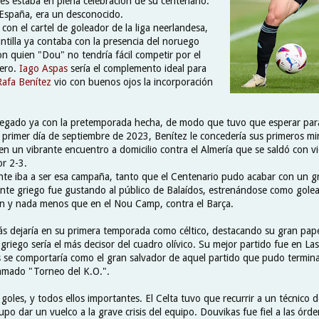
es estaba en plena celebración de su centenario.
España, era un desconocido.
 con el cartel de goleador de la liga neerlandesa,
ntilla ya contaba con la presencia del noruego
on quien "Dou" no tendría fácil competir por el
tero.
Iago Aspas
sería el complemento ideal para
Rafa Benítez
vio con buenos ojos la incorporación
legado ya con la pretemporada hecha, de modo que tuvo que esperar par
l primer día de septiembre de 2023, Benítez le concedería sus primeros mi
en un vibrante encuentro a domicilio contra el Almería que se saldó con vi
or 2-3.
te iba a ser esa campaña, tanto que el Centenario pudo acabar con un g
cante griego fue gustando al público de Balaídos, estrenándose como gole
ón y nada menos que en el Nou Camp, contra el Barça.
s dejaría en su primera temporada como céltico, destacando su gran pape
 griego sería el más decisor del cuadro olívico. Su mejor partido fue en Las
 se comportaría como el gran salvador de aquel partido que pudo termina
llamado "Torneo del K.O.".
goles, y todos ellos importantes. El Celta tuvo que recurrir a un técnico 
upo dar un vuelco a la grave crisis del equipo. Douvikas fue fiel a las órde