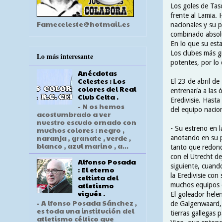
Los goles de Tas
frente al Lamia. 
Fameceleste@hotmail.es
nacionales y su 
combinado absol
En lo que su esta
Los clubes más gr
Lo más interesante
potentes, por lo
Anécdotas
Celestes : Los
El 23 de abril de
colores del Real
entrenaría a las 
Club Celta .
Eredivisie. Hasta
- N os hemos
del equipo nacio
acostumbrado a ver
nuestro escudo ornado con
- Su estreno en 
muchos colores : negro ,
naranja , granate , verde ,
anotando en su p
blanco , azul marino , a...
tanto que redond
con el Utrecht de
Alfonso Posada
siguiente, cuand
: El eterno
la Eredivisie con
celtista del
atletismo
muchos equipos 
vigués .
El goleador hele
- A lfonso Posada Sánchez ,
de Galgenwaard, 
es toda una institución del
tierras gallegas 
atletismo céltico que