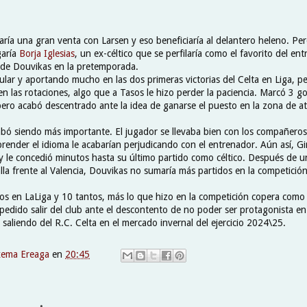
 haría una gran venta con Larsen y eso beneficiaría al delantero heleno. Pe
garía
Borja Iglesias
, un ex-céltico que se perfilaría como el favorito del en
 de Douvikas en la pretemporada.
lar y aportando mucho en las dos primeras victorias del Celta en Liga, pe
 las rotaciones, algo que a Tasos le hizo perder la paciencia. Marcó 3 go
pero acabó descentrado ante la idea de ganarse el puesto en la zona de 
cabó siendo más importante. El jugador se llevaba bien con los compañeros
prender el idioma le acabarían perjudicando con el entrenador. Aún así, Gi
y le concedió minutos hasta su último partido como céltico. Después de u
lla frente al Valencia, Douvikas no sumaría más partidos en la competició
os en LaLiga y 10 tantos, más lo que hizo en la competición copera como 
pedido salir del club ante el descontento de no poder ser protagonista en 
saliendo del R.C. Celta en el mercado invernal del ejercicio 2024\25.
xema Ereaga
en
20:45