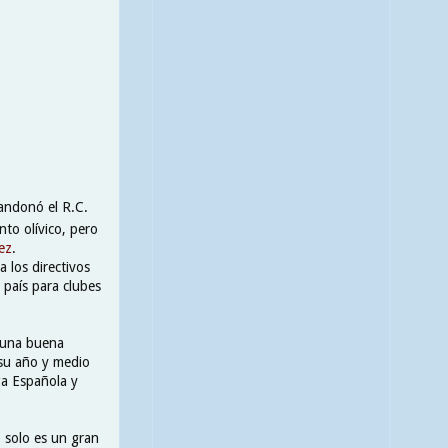
bandonó el R.C.
nto olívico, pero
ez
.
 los directivos
 país para clubes
ó una buena
 su año y medio
ga Española y
 solo es un gran