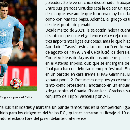
goleador. Se le ve un chico disciplinado, trabaj
Entre sus grandes virtudes está la de ser un t
desmarque, ese ariete que funciona muy bien ta
como con remates bajos. Además, el griego es 
desde el punto de penalti.
Desde marzo de 2021, la selección helena cuen
delantero que tiene el gol entre ceja y ceja, con
tres importantes ligas europeas, mas lo que hizo
Apodado "Tasos", este atacante nació en Atenas
de agosto de 1999. En el Celta lució los dorsal
Con el Aristeas de Argos dio los primeros pasos
en el Asteras Tripolis, club que se encargaría d
final para hacerle debutar como profesional. El e
en un partido en casa frente al PAS Giannina. El
ganaría por 1-2. Dos meses después ya celebrar
tanto como profesional, anotando en un encue
griega contra el Chania Kissamikos. Gracias a su 
conjunto de Trípoli vencería por 2-1.
18 goles para el Celta.
ía sus habilidades y marcaría un par de tantos más en la competición ligu
bido para los dirigentes del Volos F.C., quienes cerraron su fichaje el 10 
do el estado libre del joven delantero ateniense.