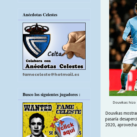
Anécdotas Celestes
fameceleste@hotmail.es
Busco los siguientes jugadores :
Douvikas hizo 
Douvikas mostrar
pasaría desaperci
2020, aprovechan