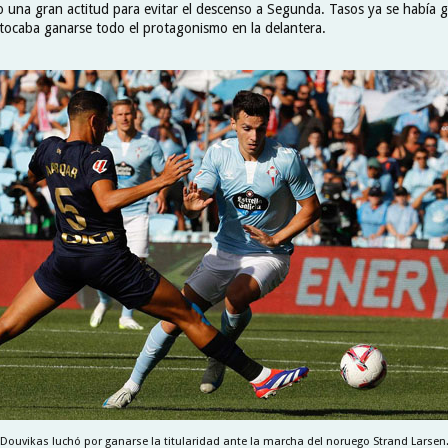
o una gran actitud para evitar el descenso a Segunda. Tasos ya se había 
 tocaba ganarse todo el protagonismo en la delantera.
Douvikas luchó por ganarse la titularidad ante la marcha del noruego Strand Larsen