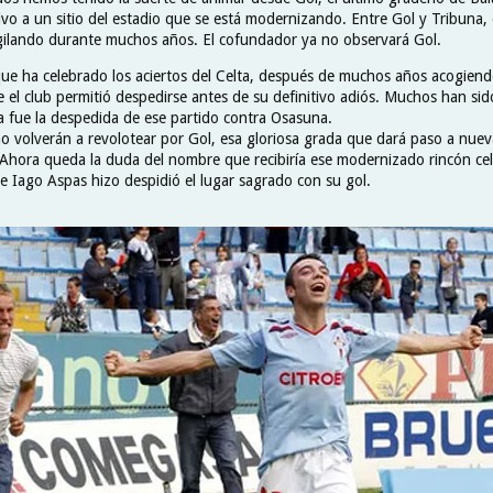
ivo a un sitio del estadio que se está modernizando. Entre Gol y Tribuna,
gilando durante muchos años. El cofundador ya no observará Gol.
 que ha celebrado los aciertos del Celta, después de muchos años acogiend
e el club permitió despedirse antes de su definitivo adiós. Muchos han si
la fue la despedida de ese partido contra Osasuna.
no volverán a revolotear por Gol, esa gloriosa grada que dará paso a nue
Ahora queda la duda del nombre que recibiría ese modernizado rincón ce
ue Iago Aspas hizo despidió el lugar sagrado con su gol.