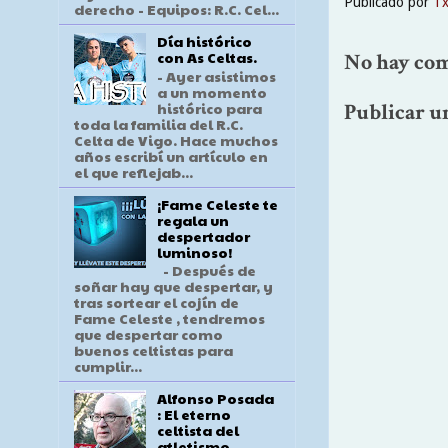
Publicado por
T
derecho - Equipos: R.C. Cel...
Día histórico
con As Celtas.
No hay com
- Ayer asistimos
a un momento
histórico para
Publicar u
toda la familia del R.C.
Celta de Vigo. Hace muchos
años escribí un artículo en
el que reflejab...
¡Fame Celeste te
regala un
despertador
luminoso!
- Después de
soñar hay que despertar, y
tras sortear el cojín de
Fame Celeste , tendremos
que despertar como
buenos celtistas para
cumplir...
Alfonso Posada
: El eterno
celtista del
atletismo