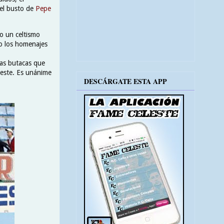
 el busto de
Pepe
o un celtismo
do los homenajes
vas butacas que
leste. Es unánime
DESCÁRGATE ESTA APP