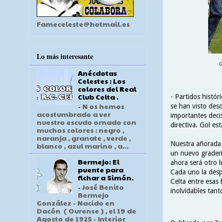
Fameceleste@hotmail.es
Lo más interesante
G
Anécdotas
Celestes : Los
colores del Real
Club Celta .
- Partidos histór
- N os hemos
se han visto desd
acostumbrado a ver
importantes deci
nuestro escudo ornado con
directiva. Gol es
muchos colores : negro ,
naranja , granate , verde ,
Nuestra añorada 
blanco , azul marino , a...
un nuevo graderí
Bermejo: El
ahora será otro l
puente para
Cada uno la desp
fichar a Simón.
Celta entre esas
- José Benito
inolvidables tan
Bermejo
González - Nacido en
Dacón ( Ourense ) , el 19 de
Agosto de 1925 - Interior