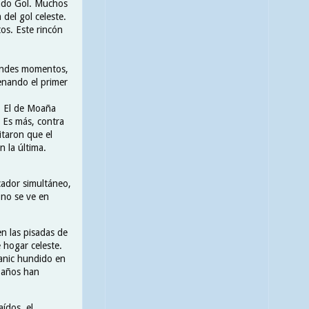
amado Gol. Muchos
del gol celeste.
os. Este rincón
randes momentos,
enando el primer
. El de Moaña
 Es más, contra
itaron que el
n la última.
cador simultáneo,
 no se ve en
n las pisadas de
de hogar celeste.
tanic hundido en
e años han
ídos, el