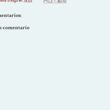
xema Ereaga
en
18:05
entarios:
n comentario