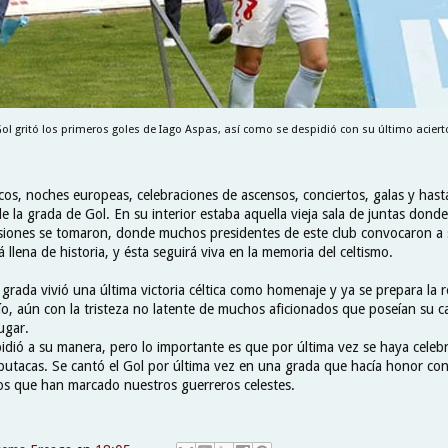
ol gritó los primeros goles de Iago Aspas, así como se despidió con su último aciert
icos, noches europeas, celebraciones de ascensos, conciertos, galas y has
e la grada de Gol. En su interior estaba aquella vieja sala de juntas donde
siones se tomaron, donde muchos presidentes de este club convocaron a 
tá llena de historia, y ésta seguirá viva en la memoria del celtismo.
grada vivió una última victoria céltica como homenaje y ya se prepara la 
o, aún con la tristeza no latente de muchos aficionados que poseían su ca
ugar.
idió a su manera, pero lo importante es que por última vez se haya celeb
 butacas. Se cantó el Gol por última vez en una grada que hacía honor co
tos que han marcado nuestros guerreros celestes.