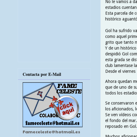
No le vamos a dar
estadios cuentan
Esta parcela de 
histórico aguantó
Gol ha sufrido v
como aquel prime
grito que tanto 
Y de un históric
despidió Gol com
esta grada se di
club lamentase la
Desde el viernes
Contacta por E-Mail
Ahora quedan muc
que de uno de su
todos los estadio
Se conservaron e
los aficionados, 
Se ven vídeos co
el fondo del mar.
reposado en Gol
Fameceleste@hotmail.es
Muchos aficionad