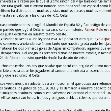
 vueltas a la razón por la que el último rincón del viejo Balaídos fue ll
 con una grada con el mismo nombre, pero nada será tan especial como la 
celtismo ha disfrutado de muchas gestas, muchas penas y muchos moment
 hasta ver debutar a las chicas del R.C. Celta.
arias remodelaciones, acogió el Mundial de España 82 y fue testigo de g
r partido que jugó el Celta en su casa, con un histórico
Ramón Polo
estr
nos gusta exclamar en nuestro teatro celeste.
o goleador pasamos a una leyenda viva. No podía ser otro que
Iago Aspas
o se merece, anotando ese último tanto que nuestra grada pudo festejar.
sfrutaron los dos primeros goles de Aspas en competición, aquellos que ev
 desaparición. Gol acogió las primeras dianas de nuestra estrella, y tambié
 21 de febrero, nuestro querido rincón ha dejado de existir.
hos recuerdos. No hay que olvidar que portó con orgullo el último mar
s laterales saltaban los jugadores al campo, una entrada al escenario que
s y que hizo único al Celta.
sos vestuarios para adaptarlos a un museo, en el que quizás aún retumbe
los cánticos, los gritos de gol... ¡GOL!, y así llamaron a nuestro pedacito 
n imágenes históricas, como si estuviésemos explorando el interior del Ti
 Allí se conservan fotos, trofeos y antiguos archivos celestes que durant
.
os hemos tenido la suerte de animar desde Gol, el último graderío de Bala