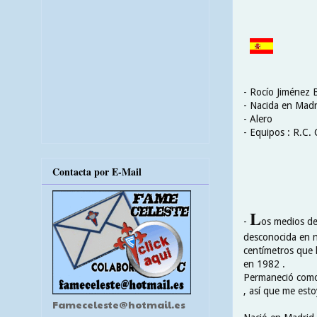
- Rocío Jiménez 
- Nacida en Madr
- Alero
- Equipos : R.C.
Contacta por E-Mail
L
-
os medios de
desconocida en nu
centímetros que h
en 1982 .
Permaneció como 
, así que me esto
Fameceleste@hotmail.es