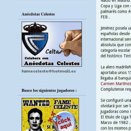
Nació en Madrid 
Copa y Liga con 
palmarés como ést
Anécdotas Celestes
FEB .
Jiménez poseía u
españolas desde 
internacional se
absoluta que con 
categoría escolar
del histórico Tin
La alero madrileñ
fameceleste@hotmail.es
aportaba unos 15
llegaba al banqu
Carmen Martíne
Complutense res
Busco los siguientes jugadores :
Se configuró una
olvidará por ser 
jugadoras como R
El título de Liga
Marzo de 1982 . 
con los mismos 