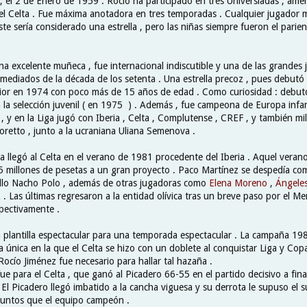
, el 2 de Enero de 1959 . Rocío ha participado en tres Universiadas , amé
el Celta . Fue máxima anotadora en tres temporadas . Cualquier jugador 
e sería considerado una estrella , pero las niñas siempre fueron el parie
na excelente muñeca , fue internacional indiscutible y una de las grandes
mediados de la década de los setenta . Una estrella precoz , pues debut
nior en 1974 con poco más de 15 años de edad . Como curiosidad : debutó
la selección juvenil ( en 1975 ) . Además , fue campeona de Europa infant
 , y en la Liga jugó con Iberia , Celta , Complutense , CREF , y también mili
toretto , junto a la ucraniana Uliana Semenova .
a llegó al Celta en el verano de 1981 procedente del Iberia . Aquel verano
 millones de pesetas a un gran proyecto . Paco Martínez se despedía co
illo Nacho Polo , además de otras jugadoras como
Elena Moreno
,
Ángeles
z
. Las últimas regresaron a la entidad olívica tras un breve paso por el Mer
pectivamente .
 plantilla espectacular para una temporada espectacular . La campaña 19
la única en la que el Celta se hizo con un doblete al conquistar Liga y Copa
ocío Jiménez fue necesario para hallar tal hazaña .
 fue para el Celta , que ganó al Picadero 66-55 en el partido decisivo a fin
El Picadero llegó imbatido a la cancha viguesa y su derrota le supuso el
puntos que el equipo campeón .