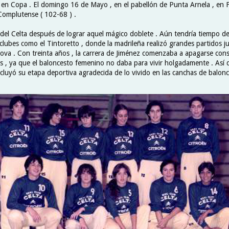
en Copa . El domingo 16 de Mayo , en el pabellón de Punta Arnela , en Fer
 Complutense ( 102-68 ) .
del Celta después de lograr aquel mágico doblete . Aún tendría tiempo d
clubes como el Tintoretto , donde la madrileña realizó grandes partidos ju
va . Con treinta años , la carrera de Jiménez comenzaba a apagarse cons
es , ya que el baloncesto femenino no daba para vivir holgadamente . Así q
cluyó su etapa deportiva agradecida de lo vivido en las canchas de balonc