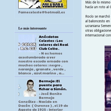
Más de lo mismo 
hacía un roto al
Fameceleste@hotmail.es
Rocío se marchó 
al baloncesto en 
ucraniana Semeno
Lo más interesante
otras obligacion
internacional con
Anécdotas
Celestes : Los
colores del Real
Club Celta .
- N os hemos
acostumbrado a ver
nuestro escudo ornado con
muchos colores : negro ,
naranja , granate , verde ,
blanco , azul marino , a...
Bermejo: El
puente para
fichar a Simón.
- José Benito
Bermejo
González - Nacido en
Dacón ( Ourense ) , el 19 de
Agosto de 1925 - Interior