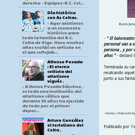
derecho - Equipos: R.C. Cel...
Día histórico
con As Celtas.
- Ayer asistimos
Rocío Jim
a un momento
histórico para
toda la familia del R.C.
-
" El baloncesto
Celta de Vigo. Hace muchos
personal van a 
años escribí un artículo en
persona , y por 
el que reflejab...
años "
- declaró 
Alfonso Posada
: El eterno
Terminada su car
celtista del
recalcando aquel
atletismo
junto a sus fant
vigués .
- A lfonso Posada Sánchez ,
es toda una institución del
atletismo céltico que
durante 55 años ha ejercido
de todo por el primer
depor...
- Fuentes : ( Federación Es
Arturo González
el tertuliano del
Publicado por
T
Celta .