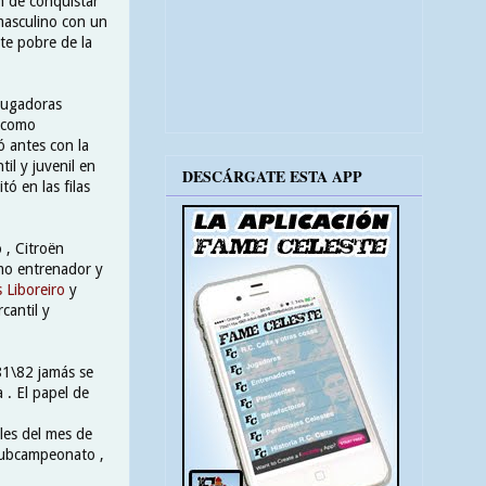
n de conquistar
masculino con un
nte pobre de la
 jugadoras
ó como
 antes con la
il y juvenil en
DESCÁRGATE ESTA APP
tó en las filas
 , Citroën
mo entrenador y
 Liboreiro
y
cantil y
81\82 jamás se
 . El papel de
ales del mes de
 subcampeonato ,