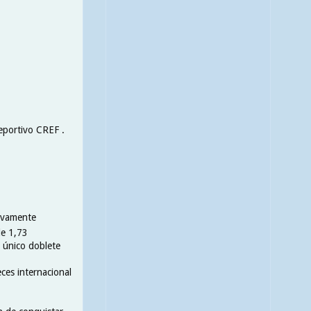
Deportivo CREF .
tivamente
de 1,73
y único doblete
ces internacional