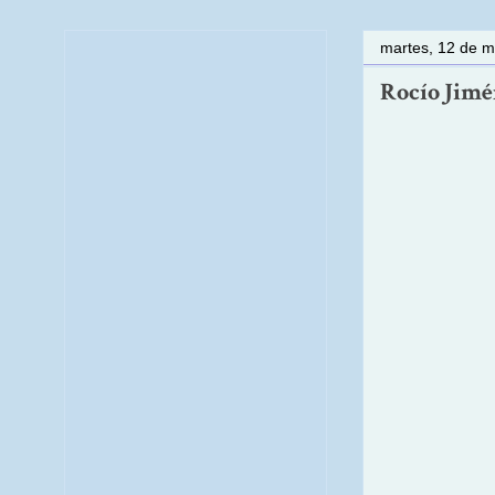
martes, 12 de 
Rocío Jimén