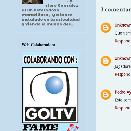
- A
rturo González
3 comentar
es un heterodoxo
maravilloso , y a la vez
instalado en la actualidad
y viendo el mundo des...
Unknow
Que tiem
Respond
Web Colaboradora
Unknow
Jugadora
Respond
Pedro Ay
Este come
Respond