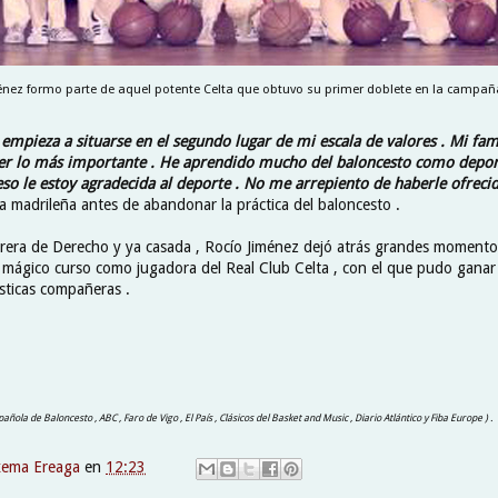
énez formo parte de aquel potente Celta que obtuvo su primer doblete en la campaña
 empieza a situarse en el segundo lugar de mi escala de valores . Mi fam
ser lo más importante . He aprendido mucho del baloncesto como depor
eso le estoy agradecida al deporte . No me arrepiento de haberle ofrec
la madrileña antes de abandonar la práctica del baloncesto .
rera de Derecho y ya casada , Rocío Jiménez dejó atrás grandes momento
 mágico curso como jugadora del Real Club Celta , con el que pudo ganar
ásticas compañeras .
pañola de Baloncesto , ABC , Faro de Vigo , El País , Clásicos del Basket and Music , Diario Atlántico y Fiba Europe ) .
xema Ereaga
en
12:23