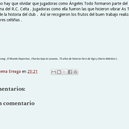
no hay que olvidar que jugadoras como Ángeles Todo formaron parte del
a del R.C. Celta . Jugadoras como ella fueron las que hicieron vibrar As 
de la historia del club . Así se recogieron los frutos del buen trabajo reali
res celtiñas .
iguing , El Mundo Deportivo , Charlas bajo la canasta , 75 años de historia-Faro de Vigo y Diario Atlántico ) .
xema Ereaga
en
23:21
entarios:
n comentario