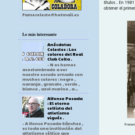
títulos . En 1981 
obtener el prime
Fameceleste@hotmail.es
Lo más interesante
Anécdotas
Celestes : Los
colores del Real
Club Celta .
- N os hemos
acostumbrado a ver
nuestro escudo ornado con
muchos colores : negro ,
naranja , granate , verde ,
blanco , azul marino , a...
Alfonso Posada
: El eterno
celtista del
atletismo
vigués .
- A lfonso Posada Sánchez ,
Pretem
es toda una institución del
atletismo céltico que