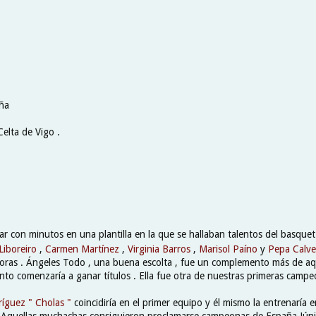
ña
Celta de Vigo .
ntar con minutos en una plantilla en la que se hallaban talentos del basqu
Liboreiro
,
Carmen Martínez
,
Virginia Barros
,
Marisol Paíno
y
Pepa Calv
doras . Ángeles Todo , una buena escolta , fue un complemento más de a
to comenzaría a ganar títulos . Ella fue otra de nuestras primeras campe
ríguez " Cholas "
coincidiría en el primer equipo y él mismo la entrenaría
. Aquellas muchachas consiguieron proclamarse campeonas de España Júni