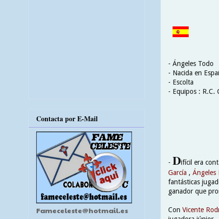
- Ángeles Todo
- Nacida en Espa
- Escolta
- Equipos : R.C. 
Contacta por E-Mail
D
-
ifícil era co
García
,
Ángeles 
fantásticas juga
ganador que pron
Fameceleste@hotmail.es
Con
Vicente Rod
jugadora júnior 