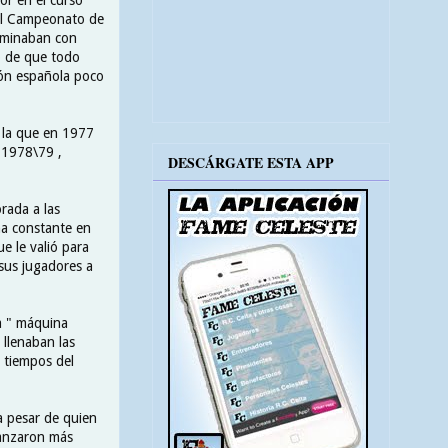
 el Campeonato de
dominaban con
ro de que todo
ión española poco
, la que en 1977
 1978\79 ,
DESCÁRGATE ESTA APP
rada a las
una constante en
e le valió para
sus jugadores a
la " máquina
 llenaban las
s tiempos del
a pesar de quien
canzaron más