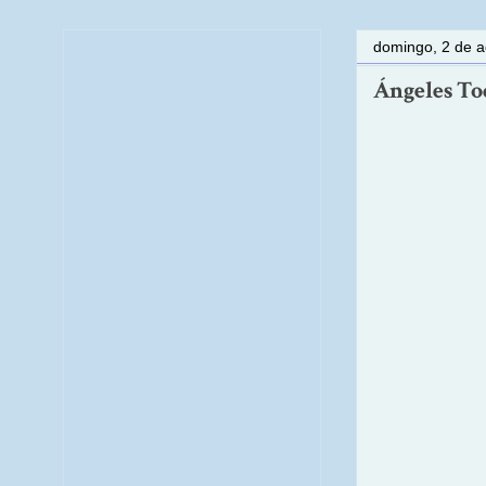
domingo, 2 de a
Ángeles To