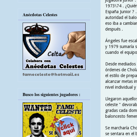
1973\74 . ¿Quién
España Junior ? 
Anécdotas Celestes
autoridad el balo
eso iba a cambia
después .
Ángeles fue escal
y 1979 sumaría s
cuando el equipo
Desde mediados d
órdenes de Cholas
fameceleste@hotmail.es
el estilo de prep
alcanzar metas i
nivel individual y
Busco los siguientes jugadores :
Llegaron aquellos
celeste " devorab
gradas cada domin
baloncesto femen
Se marcharía Chol
se sentara en el