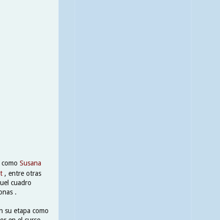
et como
Susana
et
, entre otras
quel cuadro
onas .
 en su etapa como
or en el curso