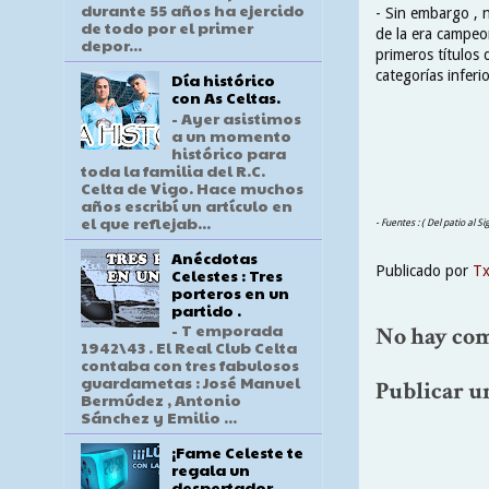
durante 55 años ha ejercido
- Sin embargo , 
de todo por el primer
de la era campeon
depor...
primeros títulos 
categorías inferio
Día histórico
con As Celtas.
- Ayer asistimos
a un momento
histórico para
toda la familia del R.C.
Celta de Vigo. Hace muchos
años escribí un artículo en
el que reflejab...
- Fuentes : ( Del patio al S
Anécdotas
Publicado por
T
Celestes : Tres
porteros en un
partido .
- T emporada
No hay com
1942\43 . El Real Club Celta
contaba con tres fabulosos
guardametas : José Manuel
Publicar u
Bermúdez , Antonio
Sánchez y Emilio ...
¡Fame Celeste te
regala un
despertador