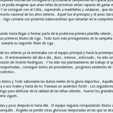
 se podía imaginar que unas niñas de provincia serían capaces de ganar
. Y se consiguió con el Celta , superando a madrileñas y catalanas , que 
ncesto nacional de los años setenta . Aquel fue el principio y el aviso cla
r . Vigo contaría con potentes baloncestístas que reinarían en la competic
ando hasta llegar a formar parte de la poderosa primera plantilla celeste 
us primeros títulos de Liga . Todo tuvo más protagonismo en la campaña
 sumaría su segundo título de Liga .
e los setenta ya se entrenaba con el equipo principal y hacía la pretempo
 . El entrenamiento del día a día , duro , intenso , esforzado , ha sido 
aración de Vicente Rodríguez . Y ha sido ese planteamiento de trabajo el qu
nsospechadas , conseguir éxitos sin precedentes , progresos evidentes de 
 colectivo .
 éxitos y Todo saborearía las dulces mieles de la gloria deportiva , Aquel
a a sus rivales y hacía de As Travesas un auténtico fortín . Los seguidores
go para disfrutar de la calidad de las niñas celestes . Fueron los grande
ino vigués .
as y poco después lo haría ella . El equipo seguiría conquistando títulos 
 banquillo . Ángeles se perdió otras gloriosas temporadas en las que se al