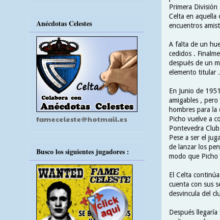
Primera División 
Celta en aquella 
Anécdotas Celestes
encuentros amisto
A falta de un hue
cedidos . Finalme
después de un ma
elemento titular .
En Junio de 1951
amigables , pero
hombres para la de
fameceleste@hotmail.es
Picho vuelve a c
Pontevedra Club 
Pese a ser el jug
de lanzar los pe
Busco los siguientes jugadores :
modo que Picho S
El Celta continú
cuenta con sus se
desvincula del cl
Después llegaría