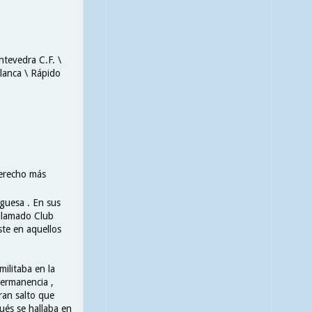
ntevedra C.F. \
blanca \ Rápido
derecho más
uguesa . En sus
 llamado Club
ste en aquellos
ilitaba en la
permanencia ,
gran salto que
gués se hallaba en