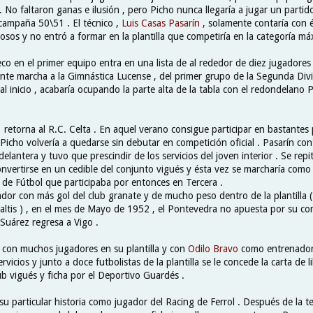
. No faltaron ganas e ilusión , pero Picho nunca llegaría a jugar un partido 
campaña 50\51 . El técnico ,
Luis Casas Pasarín
, solamente contaría con é
sos y no entró a formar en la plantilla que competiría en la categoría má
co en el primer equipo entra en una lista de al rededor de diez jugadores
nte marcha a la Gimnástica Lucense , del primer grupo de la Segunda Divis
l inicio , acabaría ocupando la parte alta de la tabla con el redondelano
 retorna al R.C. Celta . En aquel verano consigue participar en bastantes 
 Picho volvería a quedarse sin debutar en competición oficial . Pasarín c
lantera y tuvo que prescindir de los servicios del joven interior . Se repiti
onvertirse en un cedible del conjunto vigués y ésta vez se marcharía como
de Fútbol que participaba por entonces en Tercera .
ador con más gol del club granate y de mucho peso dentro de la plantilla 
naltis ) , en el mes de Mayo de 1952 , el Pontevedra no apuesta por su co
uárez regresa a Vigo .
a con muchos jugadores en su plantilla y con
Odilo Bravo
como entrenador
rvicios y junto a doce futbolistas de la plantilla se le concede la carta de l
ub vigués y ficha por el Deportivo Guardés .
 su particular historia como jugador del Racing de Ferrol . Después de la 