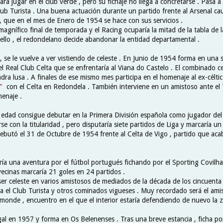
ara jugar en el club verde , pero su fichaje no llega a concretarse . Pasa a
el Club Turista . Una buena actuación durante un partido frente al Arsenal cau
, que en el mes de Enero de 1954 se hace con sus servicios .
magnífico final de temporada y el Racing ocuparía la mitad de la tabla de
 ello , el redondelano decide abandonar la entidad departamental .
 se le vuelve a ver vistiendo de celeste . En Junio de 1954 forma en una 
el Real Club Celta que se enfrentaría al Viana do Castelo . El combinado c
adra lusa . A finales de ese mismo mes participa en el homenaje al ex-célti
"
con el Celta en Redondela . También interviene en un amistoso ante el T
enaje .
 edad consigue debutar en la Primera División española como jugador del
se con la titularidad , pero disputaría siete partidos de Liga y marcaría un
ebutó el 31 de Octubre de 1954 frente al Celta de Vigo , partido que ac
a una aventura por el fútbol portugués fichando por el Sporting Covilha
vecinas marcaría 21 goles en 24 partidos .
ser celeste en varios amistosos de mediados de la década de los cincuenta
a el Club Turista y otros cominados vigueses . Muy recordado será el am
monde , encuentro en el que el interior estaría defendiendo de nuevo la z
al en 1957 y forma en Os Belenenses . Tras una breve estancia , ficha po