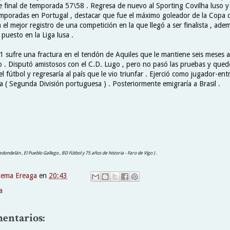
 final de temporada 57\58 . Regresa de nuevo al Sporting Covilha luso y a
mporadas en Portugal , destacar que fue el máximo goleador de la Copa c
 el mejor registro de una competición en la que llegó a ser finalista , ade
puesto en la Liga lusa .
 sufre una fractura en el tendón de Aquiles que le mantiene seis meses 
o . Disputó amistosos con el C.D. Lugo , pero no pasó las pruebas y qued
el fútbol y regresaría al país que le vio triunfar . Ejerció como jugador-en
a ( Segunda División portuguesa ) . Posteriormente emigraría a Brasil .
edondelán , El Pueblo Gallego , BD Fútbol y 75 años de historia - Faro de Vigo ) .
xema Ereaga
en
20:43
a
entarios: