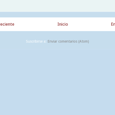
eciente
Inicio
En
Suscribirse a:
Enviar comentarios (Atom)