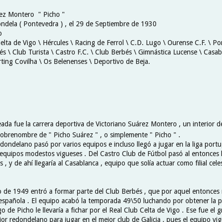
rez Montero " Picho "
ndela ( Pontevedra ) , el 29 de Septiembre de 1930
o
elta de Vigo \ Hércules \ Racing de Ferrol \ C.D. Lugo \ Ourense C.F. \ Po
s \ Club Turista \ Castro F.C. \ Club Berbés \ Gimnástica Lucense \ Casa
ting Covilha \ Os Belenenses \ Deportivo de Beja.
eada fue la carrera deportiva de Victoriano Suárez Montero , un interior 
sobrenombre de " Picho Suárez " , o simplemente " Picho " .
edondelano pasó por varios equipos e incluso llegó a jugar en la liga port
a equipos modestos vigueses . Del Castro Club de Fútbol pasó al entonces
, y de ahí llegaría al Casablanca , equipo que solía actuar como filial cele
io de 1949 entró a formar parte del Club Berbés , que por aquel entonces m
 española . El equipo acabó la temporada 49\50 luchando por obtener la 
o de Picho le llevaría a fichar por el Real Club Celta de Vigo . Ese fue el 
rior redondelano para jugar en el mejor club de Galicia , pues el equipo vi