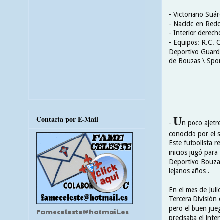
- Victoriano Suá
- Nacido en Redo
- Interior derech
- Equipos: R.C. C
Deportivo Guardé
de Bouzas \ Spor
U
Contacta por E-Mail
-
n poco ajetr
conocido por el 
Este futbolista r
inicios jugó par
Deportivo Bouzas 
lejanos años .
En el mes de Jul
Tercera División
pero el buen jueg
Fameceleste@hotmail.es
precisaba el inte