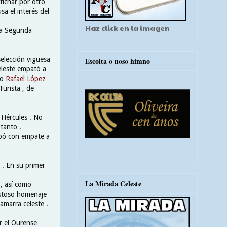
 fichar por otro
sa el interés del
Haz click en la imagen
 la Segunda
selección viguesa
Escoita o noso himno
eleste empató a
co
Rafael López
urista , de
 Hércules . No
 tanto .
abó con empate a
 . En su primer
La Mirada Celeste
 , así como
istoso homenaje
amarra celeste .
r el Ourense