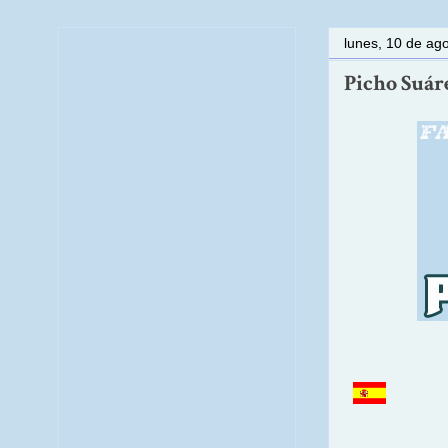
lunes, 10 de ag
Picho Suáre