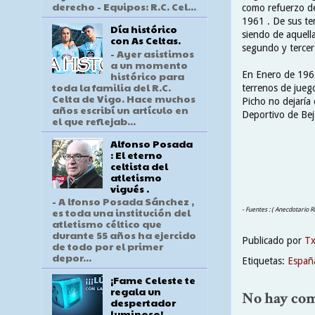
derecho - Equipos: R.C. Cel...
como refuerzo de
1961 . De sus te
Día histórico
siendo de aquella
con As Celtas.
segundo y tercer 
- Ayer asistimos
a un momento
histórico para
En Enero de 1961
toda la familia del R.C.
terrenos de jueg
Celta de Vigo. Hace muchos
Picho no dejaría 
años escribí un artículo en
Deportivo de Bej
el que reflejab...
Alfonso Posada
: El eterno
celtista del
atletismo
vigués .
- A lfonso Posada Sánchez ,
es toda una institución del
- Fuentes : ( Anecdotario R
atletismo céltico que
durante 55 años ha ejercido
Publicado por
T
de todo por el primer
depor...
Etiquetas:
Españ
¡Fame Celeste te
regala un
No hay com
despertador
luminoso!