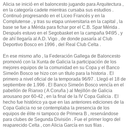
Alicia se inició en el baloncesto jugando para Arquitectura ,
en la categoría cadete mientras cursaba sus estudios .
Continuó progresando en el Liceo Francés y en la
Complutense , y tras su etapa universitaria en la capital , la
base se fue a Mérida para fichar por el C.B. Spar Mérida .
Después estuvo en el Segobasket en la campaña 94\95 , y
de ahí llegaría al A.D. Vigo , de donde pasaría al Club
Deportivo Bosco en 1996 , del Real Club Celta .
En ese mismo año , la Federación Gallega de Baloncesto
promovió con la Xunta de Galicia la participación de los
mejores equipos de la comunidad en su Copa y el Banco
Simeón Bosco se hizo con un título para la historia . El
primero a nivel oficial de la temporada 96/97 . Llegó el 18 de
septiembre de 1.996 . El Banco Simeón Bosco vencía en el
pabellón de Rianxo ( A Coruña ) al Mejillón de Galicia
arousano por 60-42 , en la final de la IV Copa Galicia . El
hecho fue histórico ya que en las anteriores ediciones de la
Copa Galicia no se contemplaba la presencia de los
equipos de élite ni tampoco de Primera B , reservándose
para clubes de Segunda División . Fue el primer logro del
reaparecido Celta , con Alicia García en sus filas .