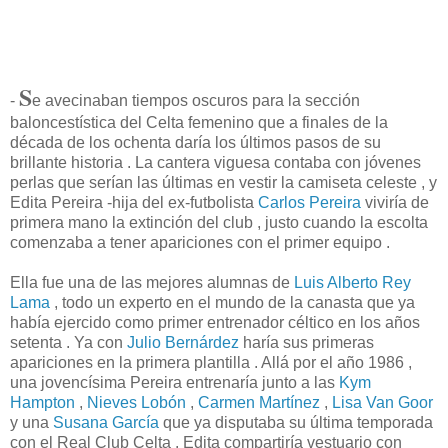
S
-
e avecinaban tiempos oscuros para la sección
baloncestística del Celta femenino que a finales de la
década de los ochenta daría los últimos pasos de su
brillante historia . La cantera viguesa contaba con jóvenes
perlas que serían las últimas en vestir la camiseta celeste , y
Edita Pereira -hija del ex-futbolista
Carlos Pereira
viviría de
primera mano la extinción del club , justo cuando la escolta
comenzaba a tener apariciones con el primer equipo .
Ella fue una de las mejores alumnas de
Luis Alberto Rey
Lama
, todo un experto en el mundo de la canasta que ya
había ejercido como primer entrenador céltico en los años
setenta . Ya con
Julio Bernárdez
haría sus primeras
apariciones en la primera plantilla . Allá por el año 1986 ,
una jovencísima Pereira entrenaría junto a las
Kym
Hampton
,
Nieves Lobón
,
Carmen Martínez
,
Lisa Van Goor
y una
Susana García
que ya disputaba su última temporada
con el Real Club Celta . Edita compartiría vestuario con