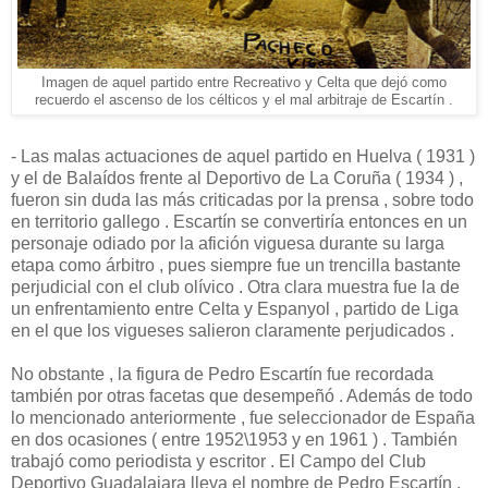
Imagen de aquel partido entre Recreativo y Celta que dejó como
recuerdo el ascenso de los célticos y el mal arbitraje de Escartín .
- Las malas actuaciones de aquel partido en Huelva ( 1931 )
y el de Balaídos frente al Deportivo de La Coruña ( 1934 ) ,
fueron sin duda las más criticadas por la prensa , sobre todo
en territorio gallego . Escartín se convertiría entonces en un
personaje odiado por la afición viguesa durante su larga
etapa como árbitro , pues siempre fue un trencilla bastante
perjudicial con el club olívico . Otra clara muestra fue la de
un enfrentamiento entre Celta y Espanyol , partido de Liga
en el que los vigueses salieron claramente perjudicados .
No obstante , la figura de Pedro Escartín fue recordada
también por otras facetas que desempeñó . Además de todo
lo mencionado anteriormente , fue seleccionador de España
en dos ocasiones ( entre 1952\1953 y en 1961 ) . También
trabajó como periodista y escritor . El Campo del Club
Deportivo Guadalajara lleva el nombre de Pedro Escartín ,