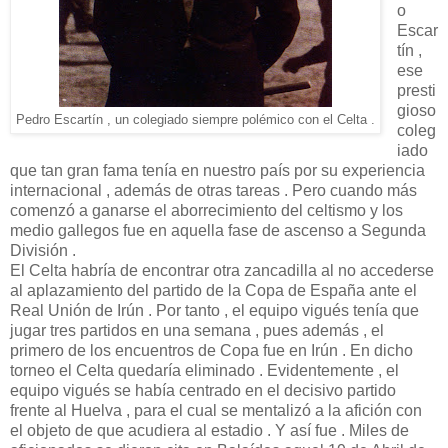
o
Escar
tín ,
ese
presti
gioso
Pedro Escartín , un colegiado siempre polémico con el Celta .
coleg
iado
que tan gran fama tenía en nuestro país por su experiencia
internacional , además de otras tareas . Pero cuando más
comenzó a ganarse el aborrecimiento del celtismo y los
medio gallegos fue en aquella fase de ascenso a Segunda
División .
El Celta habría de encontrar otra zancadilla al no accederse
al aplazamiento del partido de la Copa de España ante el
Real Unión de Irún . Por tanto , el equipo vigués tenía que
jugar tres partidos en una semana , pues además , el
primero de los encuentros de Copa fue en Irún . En dicho
torneo el Celta quedaría eliminado . Evidentemente , el
equipo vigués se había centrado en el decisivo partido
frente al Huelva , para el cual se mentalizó a la afición con
el objeto de que acudiera al estadio . Y así fue . Miles de