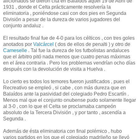
aficionados se dieron cita en Balaídos aquel 19 de Abril de
1931 , donde el Celta prácticamente resolvería la
eliminatoria , poniéndose casi con dos pies en Segunda
División a pesar de la dureza de varios jugadores del
conjunto andaluz .
El resultado final fue de 4-0 para los célticos , con tres goles
anotados por
Valcárcel
( dos de ellos de penalti ) y otro de
Cameselle
. Tal fue la dureza de los futbolistas andaluces
que el árbitro pitó nada menos que cuatro penas máximas
en el área contraria . Pero los problemas vendrían ocho días
después con la devolución de visita a Huelva .
Lo cierto es todos los temores fueron justificados , pues el
Recreativo se empleó , si cabe , con más dureza que en
Balaídos ante la pasividad del colegiado Pedro Escartín .
Menos mal que el conjunto onubense pudo solamente llegar
al 3-0 , con lo que el Celta se proclamaba campeón
absoluto de la Tercera División , y por tanto , ascendía a
Segunda .
Además de ésta eliminatoria con final polémico , hubo
varios partidos en los que el colegiado madrileño se llevó