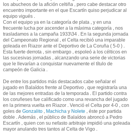
los abucheos de la afición celtiña , pero cabe destacar otro
encuentro importante en el que Escartín quiso perjudicar al
equipo vigués .
Con el equipo ya en la categoría de plata , y en una
frecuente lucha por ascender a la máxima categoría , nos
trasladamos a la campaña 1933\34 . En la segunda jornada
del Campeonato Regional , el Celta recibió una imparable
goleada en Riazor ante el Deportivo de La Coruña ( 5-0 ) .
Esta fuerte derrota , sin embargo , espoleó a los célticos en
las sucesivas jornadas , alcanzando una serie de victorias
que le llevarían a conquistar nuevamente el título de
campeón de Galicia .
De entre los partidos más destacados cabe señalar el
jugado en Balaídos frente al Deportivo , que registraría una
de las mejores entradas de la temporada . El partido contra
los coruñeses fue calificado como una revancha del jugado
en la primera vuelta en Riazor . Venció el Celta por 4-0 , con
goles de
Gonzalito
,
Machicha
y
Nolete
, éste por partida
doble . Además , el público de Balaídos abroncó a Pedro
Escartín , quien con su nefasto arbitraje impidió una goleada
mayor anulando tres tantos al Celta de Vigo .