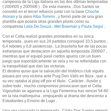
campeona de la Liga italiana en las dos últimas temporadas
( 2004\05 y 2005\06 ) . De esta manera , Dos Santos se
convirtió en el tercer refuerzo junto con la base
Choche
Alonso
y la alero
Alba Torrens
, y formó parte de una gran
plantilla que poseía otras grandes pívots como su
compatriota
Leila De Souza
,
Mel Bowman
y
Paula Seguí
.
Con el Celta realizó grandes promedios en su única
temporada , pues en sus 24 partidos consiguió 10,5 puntos ,
6,4 rebotes y 0,8 asistencias . La brasileña fue de las pocas
extranjeras que destacaron en aquella temporada 2006\07 ,
mientras que el equipó pasó ciertos apuros con un buen
juego que esporádicamente se veía y no se refrendaba con
la tranquilidad que dan las victorias .
El destino quiso que la salvación del histórico club vigués
pasara por una victoria ante Puig Den Valls en Ibiza , que a
su vez optaba al play-off por el título . Carácter , ilusión y
sobre todo , mucho compromiso provocaron que el Celta
Vigourbán se agarrara a la Liga Femenina tras vencer 54-60
en la isla mallorquina , empujando al drama del descenso a
Estudiantes y Ensino de Lugo .
Una vez concluida la temporada , Cíntia Dos Santos retornó