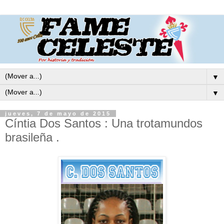
▼
▼
jueves, 7 de mayo de 2015
Cíntia Dos Santos : Una trotamundos
brasileña .