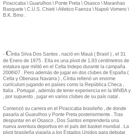
Piracicaba \ Guarulhos \ Ponte Preta \ Osasco \ Maranhao
Basquete \ C.U.S. Chieti \ Atletico Faenza \ Napoli Vomero \
B.K. Brno .
C
-
íntia Silva Dos Santos , nació en Mauá ( Brasil ) , el 31
de Enero de 1975 . Ella es una pívot de 1,93 centímetros de
estatura que militó en el Celta Indepo durante la campaña
2006\07 . Pero además de jugar en dos clubes de España (
Celta y Obenasa Navarra ) , Cíntia rellenó un enorme
currículum jugando en países como la República Checa ,
Italia , Portugal , además de tener experiencia en la WNBA y
, por supuesto , jugar en varios clubes de su país natal .
Comenzó su carrera en el Piracicaba brasileño , de donde
pasaría al Guarulhos y Ponte Preta posteriormente . Tras
despuntar en el Osasco , Dos Santos emprendería una
nueva aventura deportiva en el país del basket mundial . La
pívot brasileña viajaría a los Estados Unidos para debutar