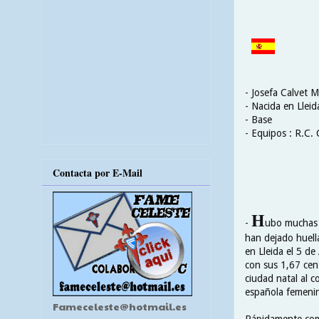
- Josefa Calvet 
- Nacida en Lleid
- Base
- Equipos : R.C. 
Contacta por E-Mail
H
-
ubo muchas j
han dejado huella
en Lleida el 5 de
con sus 1,67 cent
ciudad natal al c
española femenin
Fameceleste@hotmail.es
Rápidamente come