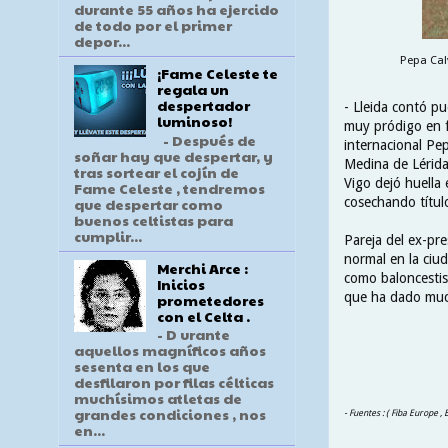
durante 55 años ha ejercido
de todo por el primer
depor...
Pepa Cal
¡Fame Celeste te
regala un
despertador
- Lleida contó pu
luminoso!
muy pródigo en fi
- Después de
internacional Pe
soñar hay que despertar, y
Medina de Lérida
tras sortear el cojín de
Vigo dejó huella
Fame Celeste , tendremos
que despertar como
cosechando título
buenos celtistas para
cumplir...
Pareja del ex-pre
normal en la ciud
Merchi Arce :
como baloncestis
Inicios
que ha dado much
prometedores
con el Celta .
- D urante
aquellos magníficos años
sesenta en los que
desfilaron por filas célticas
muchísimos atletas de
grandes condiciones , nos
- Fuentes : ( Fiba Europe , 
en...