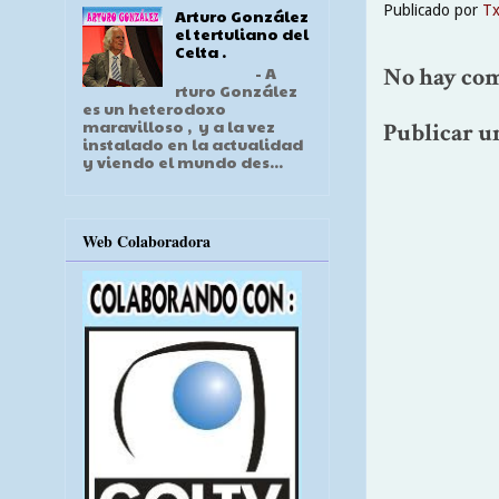
Publicado por
T
Arturo González
el tertuliano del
Celta .
No hay com
- A
rturo González
es un heterodoxo
maravilloso , y a la vez
Publicar u
instalado en la actualidad
y viendo el mundo des...
Web Colaboradora