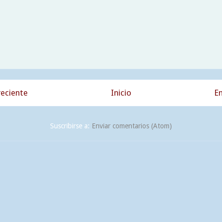
eciente
Inicio
En
Suscribirse a:
Enviar comentarios (Atom)