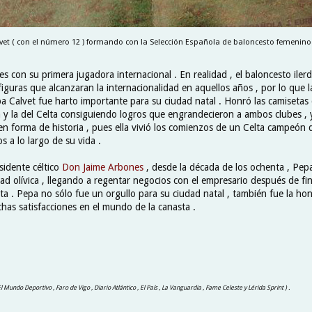
vet ( con el número 12 ) formando con la Selección Española de baloncesto femenino 
es con su primera jugadora internacional . En realidad , el baloncesto ile
guras que alcanzaran la internacionalidad en aquellos años , por lo que la
pa Calvet fue harto importante para su ciudad natal . Honró las camisetas
 y la del Celta consiguiendo logros que engrandecieron a ambos clubes , 
 en forma de historia , pues ella vivió los comienzos de un Celta campeón
s a lo largo de su vida .
sidente céltico
Don Jaime Arbones
, desde la década de los ochenta , Pepa
ad olívica , llegando a regentar negocios con el empresario después de fin
ta . Pepa no sólo fue un orgullo para su ciudad natal , también fue la ho
as satisfacciones en el mundo de la canasta .
El Mundo Deportivo , Faro de Vigo , Diario Atlántico , El País , La Vanguardia , Fame Celeste y Lérida Sprint ) .