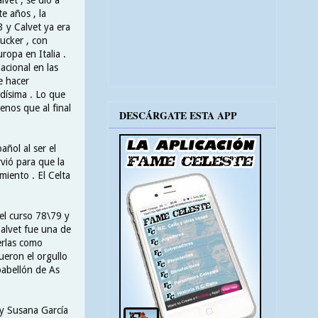
e años , la
3 y Calvet ya era
ucker , con
ropa en Italia .
cional en las
e hacer
dísima . Lo que
enos que al final
DESCÁRGATE ESTA APP
ñol al ser el
vió para que la
miento . El Celta
 el curso 78\79 y
alvet fue una de
erlas como
ueron el orgullo
pabellón de As
 y Susana García