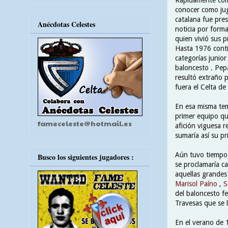
conocer como jug
catalana fue pres
Anécdotas Celestes
noticia por form
quien vivió sus 
Hasta 1976 conti
categorías junior
baloncesto . Pep
resultó extraño 
fuera el Celta d
En esa misma tem
primer equipo qu
fameceleste@hotmail.es
afición viguesa r
sumaría así su pr
Aún tuvo tiempo d
Busco los siguientes jugadores :
se proclamaría c
aquellas grandes
Marisol Paíno
,
S
del baloncesto f
Travesas que se 
En el verano de 