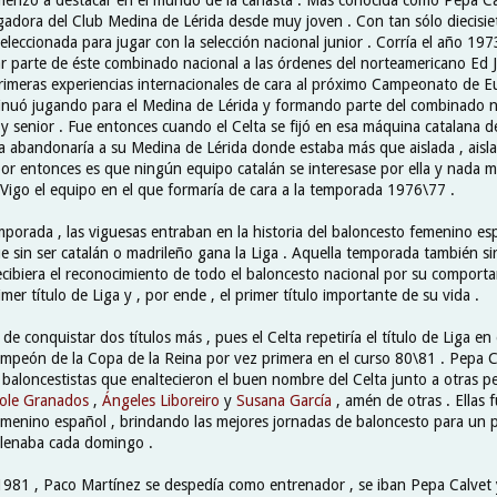
adora del Club Medina de Lérida desde muy joven . Con tan sólo diecisiet
eleccionada para jugar con la selección nacional junior . Corría el año 197
ar parte de éste combinado nacional a las órdenes del norteamericano Ed J
primeras experiencias internacionales de cara al próximo Campeonato de Eu
nuó jugando para el Medina de Lérida y formando parte del combinado na
 y senior . Fue entonces cuando el Celta se fijó en esa máquina catalana d
a abandonaría a su Medina de Lérida donde estaba más que aislada , aisla
por entonces es que ningún equipo catalán se interesase por ella y nada m
e Vigo el equipo en el que formaría de cara a la temporada 1976\77 .
porada , las viguesas entraban en la historia del baloncesto femenino espa
e sin ser catalán o madrileño gana la Liga . Aquella temporada también sir
ecibiera el reconocimiento de todo el baloncesto nacional por su comporta
imer título de Liga y , por ende , el primer título importante de su vida .
e conquistar dos títulos más , pues el Celta repetiría el título de Liga en
ampeón de la Copa de la Reina por vez primera en el curso 80\81 . Pepa C
 baloncestistas que enaltecieron el buen nombre del Celta junto a otras p
ole Granados
,
Ángeles Liboreiro
y
Susana García
, amén de otras . Ellas f
emenino español , brindando las mejores jornadas de baloncesto para un 
llenaba cada domingo .
1981 , Paco Martínez se despedía como entrenador , se iban Pepa Calvet