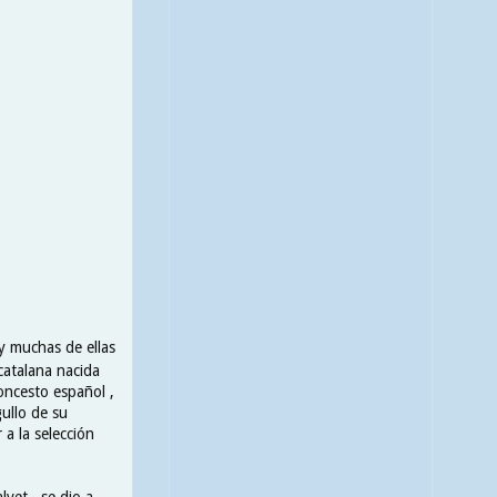
 y muchas de ellas
catalana nacida
oncesto español ,
gullo de su
 a la selección
vet , se dio a