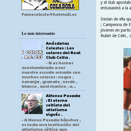
y el club aposta
entusiasmó a la a
Fameceleste@hotmail.es
Decían de ella q
; Campeona de Es
jóvenes en partic
Lo más interesante
Rubín de Celis , 
Anécdotas
Celestes : Los
colores del Real
Club Celta .
- N os hemos
acostumbrado a ver
nuestro escudo ornado con
muchos colores : negro ,
naranja , granate , verde ,
blanco , azul marino , a...
Alfonso Posada
: El eterno
celtista del
atletismo
vigués .
- A lfonso Posada Sánchez ,
es toda una institución del
atletismo céltico que