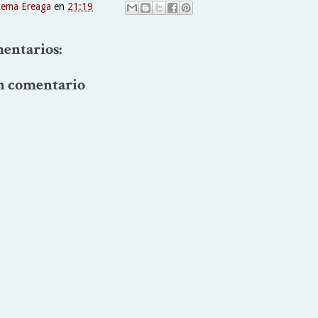
xema Ereaga
en
21:19
entarios:
n comentario