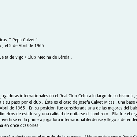
Micas " Pepa Calvet "
a , el 5 de Abril de 1965
Celta de Vigo \ Club Medina de Lérida .
ugadoras internacionales en el Real Club Celta a lo largo de su historia ,
 a su paso por el club . Éste es el caso de Josefa Calvet Micas , una base 
 Abril de 1965 . En su posición fue considerada una de las mejores del bal
ímetros de estatura y una calidad de quitarse el sombrero . Ella fue el or
onvertirse en la primera jugadora internacional ilerdense y llegó a defender
a en once ocasiones .
nzó a destacar en el mundo de la canasta . Más conocida como Pepa Cal