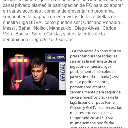
canal privado planteó la participación de FC para colaborar
en varias acciones , como la de presentar un programa
semanal en la página con entrevistas de las estrellas de
nuestra Liga BBVA , como pueden ser : Cristiano Ronaldo ,
Messi , Beñat , Nolito , Mandzukic , Diego Alves , Carlos
Vela , Bacca , Sergio García , y otros talentos de la
denominada
" Liga de las Estrellas "
.
-
La colaboración consistirá en
presentar durante todas las
semanas la entrevista de un
jugador de nuestra liga (
posiblemente miércoles o
jueves de cada semana ) . Así
que , a partir de ahora ,
permaneced atentos
semanalmente para seguir de
cerca a nuestros cracks de la
Liga Española , pues Fame
Celeste y Gol Tv os ofrecerá las
mejores entrevistas de la
temporada 2014\15 . Esta
misma semana podría dar
comienzo el programa semanal