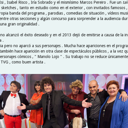
Isi , Isabel Risco , Iría Sobrado y el mismísimo Marcos Pereiro . Fue un
ta
 sketches , tanto en estudio como en el exterior , con invitados famosos 
ropia banda del programa , parodias , comedias de situación , vídeos musi
 entre otras secciones y algún concurso para sorprender a la audiencia du
una gran originalidad .
 no alcanzó el éxito deseado y en el 2013 dejó de emitirse a causa de la i
a .
ia pero no aparcó a sus personajes . Mucha hace apariciones en el prog
ambién hace aparición en otra clase de espectáculos públicos , a la vez q
ersonajes cómicos , " Manolo Lojo " . Su trabajo no se reduce únicamente
 TVG , como buen artista .