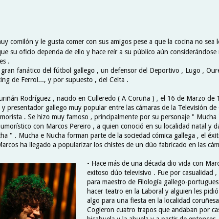
uy comilón y le gusta comer con sus amigos pese a que la cocina no sea l
nque su oficio dependa de ello y hace reír a su público aún considerándos
es .
gran fanático del fútbol gallego , un defensor del Deportivo , Lugo , Ou
ng de Ferrol..., y por supuesto , del Celta .
riñán Rodríguez , nacido en Culleredo ( A Coruña ) , el 16 de Marzo de 
 y presentador gallego muy popular entre las cámaras de la Televisión de G
morista . Se hizo muy famoso , principalmente por su personaje " Mucha "
umorístico con Marcos Pereiro , a quien conoció en su localidad natal y d
a " . Mucha e Nucha forman parte de la sociedad cómica gallega , el éxi
arcos ha llegado a popularizar los chistes de un dúo fabricado en las cám
- Hace más de una década dio vida con Marc
exitoso dúo televisivo . Fue por casualidad ,
para maestro de Filología gallego-portuguesa
hacer teatro en la Laboral y alguien les pidi
algo para una fiesta en la localidad coruñesa
Cogieron cuatro trapos que andaban por cas
bisabuela y la abuela y a partir de entonces