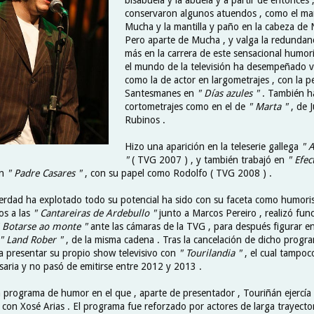
conservaron algunos atuendos , como el man
Mucha y la mantilla y paño en la cabeza de 
Pero aparte de Mucha , y valga la redundan
más en la carrera de este sensacional humor
el mundo de la televisión ha desempeñado va
como la de actor en largometrajes , con la p
Santesmanes en
" Días azules "
. También h
cortometrajes como en el de
" Marta "
, de J
Rubinos .
Hizo una aparición en la teleserie gallega
" 
"
( TVG 2007 ) , y también trabajó en
" Efec
en
" Padre Casares "
, con su papel como Rodolfo ( TVG 2008 ) .
rdad ha explotado todo su potencial ha sido con su faceta como humori
os a las
" Cantareiras de Ardebullo "
junto a Marcos Pereiro , realizó fu
 Botarse ao monte "
ante las cámaras de la TVG , para después figurar e
" Land Rober "
, de la misma cadena . Tras la cancelación de dicho progra
 a presentar su propio show televisivo con
" Tourilandia "
, el cual tampoc
saria y no pasó de emitirse entre 2012 y 2013 .
n programa de humor en el que , aparte de presentador , Touriñán ejercía
o con Xosé Arias . El programa fue reforzado por actores de larga trayect