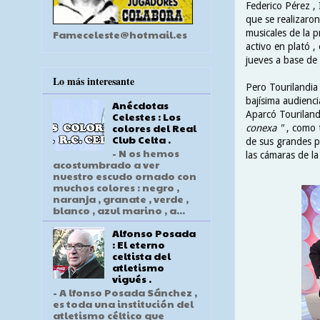
Federico Pérez , 
que se realizaron
musicales de la p
Fameceleste@hotmail.es
activo en plató ,
jueves a base de 
Lo más interesante
Pero Tourilandia
bajísima audienci
Anécdotas
Aparcó Touriland
Celestes : Los
colores del Real
conexa "
, como t
Club Celta .
de sus grandes p
- N os hemos
las cámaras de la
acostumbrado a ver
nuestro escudo ornado con
muchos colores : negro ,
naranja , granate , verde ,
blanco , azul marino , a...
Alfonso Posada
: El eterno
celtista del
atletismo
vigués .
- A lfonso Posada Sánchez ,
es toda una institución del
atletismo céltico que