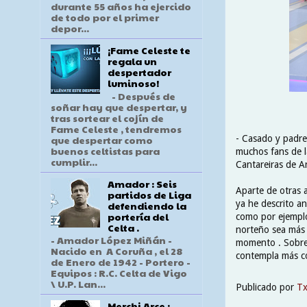
durante 55 años ha ejercido
de todo por el primer
depor...
¡Fame Celeste te
regala un
despertador
luminoso!
- Después de
soñar hay que despertar, y
tras sortear el cojín de
Fame Celeste , tendremos
que despertar como
- Casado y padre
buenos celtistas para
muchos fans de l
cumplir...
Cantareiras de A
Amador : Seis
Aparte de otras a
partidos de Liga
ya he descrito a
defendiendo la
portería del
como por ejemplo
Celta .
norteño sea más 
- Amador López Miñán -
momento . Sobre 
Nacido en A Coruña , el 28
contempla más co
de Enero de 1942 - Portero -
Equipos : R.C. Celta de Vigo
\ U.P. Lan...
Publicado por
T
Merchi Arce :