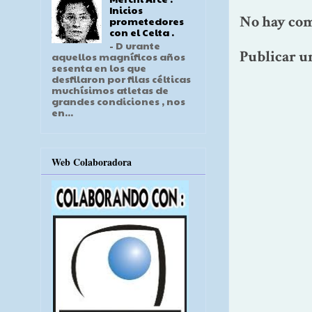
Inicios
No hay com
prometedores
con el Celta .
- D urante
Publicar u
aquellos magníficos años
sesenta en los que
desfilaron por filas célticas
muchísimos atletas de
grandes condiciones , nos
en...
Web Colaboradora