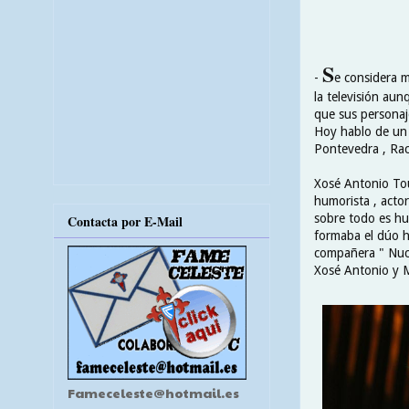
S
-
e considera m
la televisión au
que sus personaj
Hoy hablo de un 
Pontevedra , Raci
Xosé Antonio Tou
humorista , actor
sobre todo es hu
Contacta por E-Mail
formaba el dúo h
compañera " Nuch
Xosé Antonio y M
Fameceleste@hotmail.es