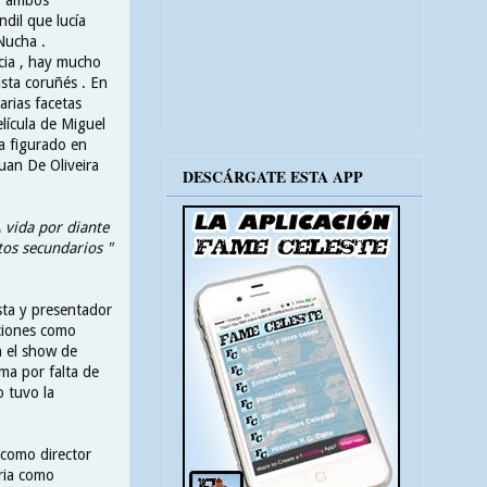
dil que lucía
Nucha .
cia , hay mucho
ista coruñés . En
rias facetas
elícula de Miguel
a figurado en
uan De Oliveira
DESCÁRGATE ESTA APP
A vida por diante
tos secundarios "
sta y presentador
nciones como
n el show de
ma por falta de
o tuvo la
 como director
oria como