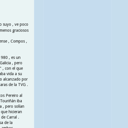
o suyo , ve poco
e menos graciosos
rense , Compos ,
1980 , es un
alicia , pero
 , con el que
aba vida a su
to alcanzado por
aras de la TVG .
os Pereiro al
 Touriñán iba
 , pero solían
ó que hicieran
 de Carral .
a de la
 , ambos