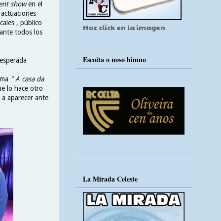
lent show
en el
, actuaciones
cales , público
Haz click en la imagen
rante todos los
Escoita o noso himno
nesperada
rama
" A casa da
ue lo hace otro
 a aparecer ante
La Mirada Celeste