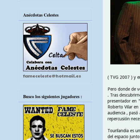
Anécdotas Celestes
fameceleste@hotmail.es
( TVG 2007 ) y 
Pero donde de ve
. Tras descubrirn
Busco los siguientes jugadores :
presentador en
"
Roberto Vilar en
audiencia , pasó
repercusión nece
Tourilandia es u
del espacio junt