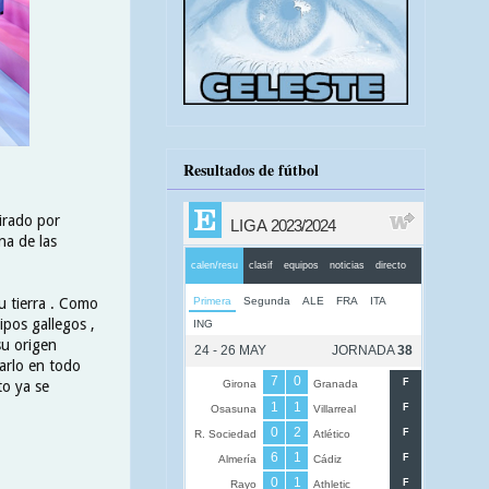
Resultados de fútbol
irado por
na de las
u tierra . Como
ipos gallegos ,
su origen
marlo en todo
to ya se