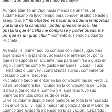
bien . Son diferentes y el ritmo es mayor “
.
Aunque aterrizó en Vigo hacía menos de un mes , el
sudamericano ya tuvo tiempo para conocer el club celeste y
aseguró que
“ mi objetivo es hacer una buena temporada
y al final de la campaña , poder quedarme acá . Me
gustaría que el Celta me comprase y poder quedarme
porque es un gran club “
-comentó ilusionado Eduardo
Pucheta .
Además , el primer equipo contaba con varios jugadores
argentinos en la plantilla , además del entrenador , por lo
que esto suponía un aliciente más para sentirse a gusto en
Vigo . Hombres como Augusto Fernández , Cabral , Tucu
Hernández o
Larrivey
, compatriotas suyos , compartieron
vestuario con el arroyeño .
Pucheta no tardó en entrar en las convocatorias de Fredi . El
20 de Septiembre fue incluido en la convocatoria del Celta
B para jugar contra el Zamora y el argentino tuvo sus
primeros minutos oficiales de celeste .
El veloz volante disputó trece partidos en toda la temporada
con el Celta B , y llegó a marcar un golazo ante el Marino de
Luanco que ayudaría a pensar en la salvación . El partido ,