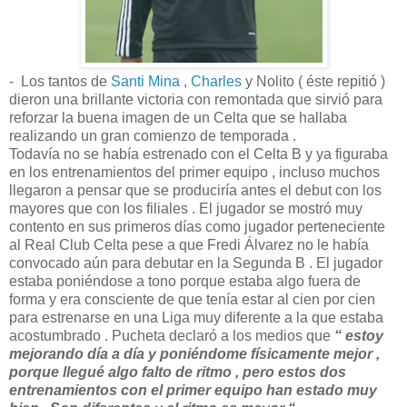
- Los tantos de
Santi Mina
,
Charles
y Nolito ( éste repitió )
dieron una brillante victoria con remontada que sirvió para
reforzar la buena imagen de un Celta que se hallaba
realizando un gran comienzo de temporada .
Todavía no se había estrenado con el Celta B y ya figuraba
en los entrenamientos del primer equipo , incluso muchos
llegaron a pensar que se produciría antes el debut con los
mayores que con los filiales . El jugador se mostró muy
contento en sus primeros días como jugador perteneciente
al Real Club Celta pese a que Fredi Álvarez no le había
convocado aún para debutar en la Segunda B . El jugador
estaba poniéndose a tono porque estaba algo fuera de
forma y era consciente de que tenía estar al cien por cien
para estrenarse en una Liga muy diferente a la que estaba
acostumbrado . Pucheta declaró a los medios que
“ estoy
mejorando día a día y poniéndome físicamente mejor ,
porque llegué algo falto de ritmo , pero estos dos
entrenamientos con el primer equipo han estado muy