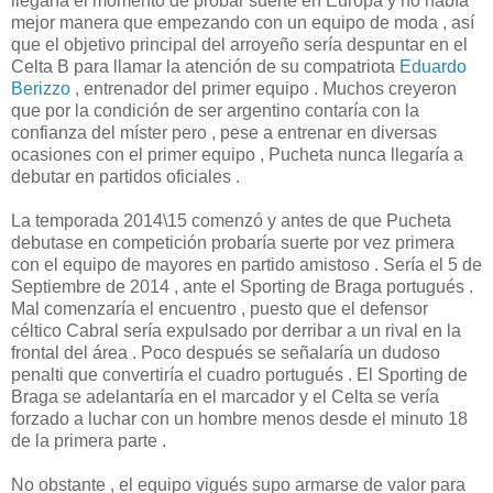
llegaría el momento de probar suerte en Europa y no había
mejor manera que empezando con un equipo de moda , así
que el objetivo principal del arroyeño sería despuntar en el
Celta B para llamar la atención de su compatriota
Eduardo
Berizzo
, entrenador del primer equipo . Muchos creyeron
que por la condición de ser argentino contaría con la
confianza del míster pero , pese a entrenar en diversas
ocasiones con el primer equipo , Pucheta nunca llegaría a
debutar en partidos oficiales .
La temporada 2014\15 comenzó y antes de que Pucheta
debutase en competición probaría suerte por vez primera
con el equipo de mayores en partido amistoso . Sería el 5 de
Septiembre de 2014 , ante el Sporting de Braga portugués .
Mal comenzaría el encuentro , puesto que el defensor
céltico Cabral sería expulsado por derribar a un rival en la
frontal del área . Poco después se señalaría un dudoso
penalti que convertiría el cuadro portugués . El Sporting de
Braga se adelantaría en el marcador y el Celta se vería
forzado a luchar con un hombre menos desde el minuto 18
de la primera parte .
No obstante , el equipo vigués supo armarse de valor para