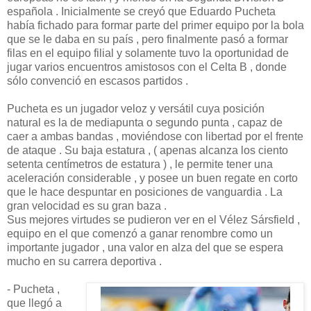
española . Inicialmente se creyó que Eduardo Pucheta
había fichado para formar parte del primer equipo por la bola
que se le daba en su país , pero finalmente pasó a formar
filas en el equipo filial y solamente tuvo la oportunidad de
jugar varios encuentros amistosos con el Celta B , donde
sólo convenció en escasos partidos .
Pucheta es un jugador veloz y versátil cuya posición
natural es la de mediapunta o segundo punta , capaz de
caer a ambas bandas , moviéndose con libertad por el frente
de ataque . Su baja estatura , ( apenas alcanza los ciento
setenta centímetros de estatura ) , le permite tener una
aceleración considerable , y posee un buen regate en corto
que le hace despuntar en posiciones de vanguardia . La
gran velocidad es su gran baza .
Sus mejores virtudes se pudieron ver en el Vélez Sársfield ,
equipo en el que comenzó a ganar renombre como un
importante jugador , una valor en alza del que se espera
mucho en su carrera deportiva .
- Pucheta ,
que llegó a