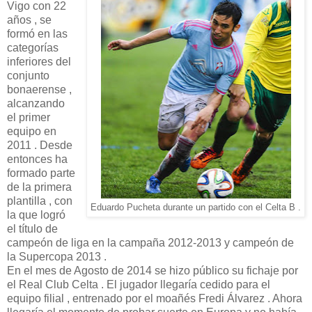
Vigo con 22
años , se
formó en las
categorías
inferiores del
conjunto
bonaerense ,
alcanzando
el primer
equipo en
2011 . Desde
entonces ha
formado parte
de la primera
plantilla , con
Eduardo Pucheta durante un partido con el Celta B .
la que logró
el título de
campeón de liga en la campaña 2012-2013 y campeón de
la Supercopa 2013 .
En el mes de Agosto de 2014 se hizo público su fichaje por
el Real Club Celta . El jugador llegaría cedido para el
equipo filial , entrenado por el moañés Fredi Álvarez . Ahora